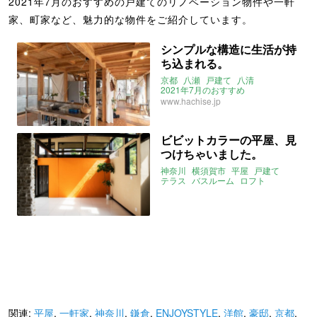
2021年7月のおすすめの戸建てのリノベーション物件や一軒
家、町家など、魅力的な物件をご紹介しています。
シンプルな構造に生活が持
ち込まれる。
京都
八瀬
戸建て
八清
2021年7月のおすすめ
www.hachise.jp
ビビットカラーの平屋、見
つけちゃいました。
神奈川
横須賀市
平屋
戸建て
テラス
バスルーム
ロフト
ENJOYSTYLE
2021年7月のおすすめ
関連:
平屋
,
一軒家
,
神奈川
,
鎌倉
,
ENJOYSTYLE
,
洋館
,
豪邸
,
京都
,