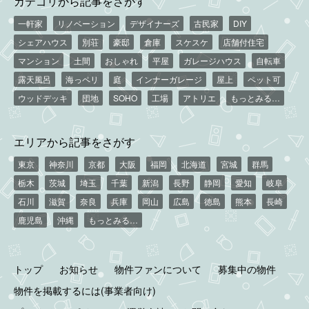
カテゴリから記事をさがす
一軒家
リノベーション
デザイナーズ
古民家
DIY
シェアハウス
別荘
豪邸
倉庫
スケスケ
店舗付住宅
マンション
土間
おしゃれ
平屋
ガレージハウス
自転車
露天風呂
海っペリ
庭
インナーガレージ
屋上
ペット可
ウッドデッキ
団地
SOHO
工場
アトリエ
もっとみる…
エリアから記事をさがす
東京
神奈川
京都
大阪
福岡
北海道
宮城
群馬
栃木
茨城
埼玉
千葉
新潟
長野
静岡
愛知
岐阜
石川
滋賀
奈良
兵庫
岡山
広島
徳島
熊本
長崎
鹿児島
沖縄
もっとみる…
トップ
お知らせ
物件ファンについて
募集中の物件
物件を掲載するには(事業者向け)