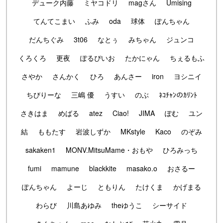
デューク内藤
ミヤコドリ
magさん
Umising
てんてこまい
ふみ
oda
球体
ぽんちゃん
だんちぐみ
3t06
なとぅ
みちゃん
ジュンコ
くろくろ
更夜
ぽるぴいお
たかにゃん
ちぇるもふ
さやか
さんかく
ひろ
あんさー
iron
ヨシニイ
ちびりーな
三嶋 優
うすい
のぶ
ﾈｺﾁｬﾝのｶﾘﾝﾄ
さきはま
めばる
atez
Ciao!
JIMA
ぽむ
ユン
結
ももたす
岩波しずか
MKstyle
Kaco
のぞみ
sakaken1
MONV.MitsuMame・おもや
ひろみっち
fumi
mamune
blackkite
masako.o
おさるー
ぽんちゃん
よーじ
ともりん
たけくま
かげまる
わらび
川島あゆみ
theゆうこ
シーサイド