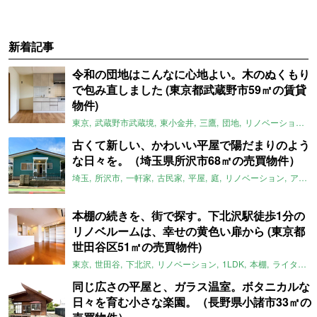
新着記事
令和の団地はこんなに心地よい。木のぬくもり
で包み直しました (東京都武蔵野市59㎡の賃貸
物件)
東京
武蔵野市武蔵境
東小金井
三鷹
団地
リノベーション
古くて新しい、かわいい平屋で陽だまりのよう
な日々を。（埼玉県所沢市68㎡の売買物件）
埼玉
所沢市
一軒家
古民家
平屋
庭
リノベーション
アメリカンハウス
本棚の続きを、街で探す。下北沢駅徒歩1分の
リノベルームは、幸せの黄色い扉から (東京都
世田谷区51㎡の売買物件)
東京
世田谷
下北沢
リノベーション
1LDK
本棚
ライター：ほしりょうこ
同じ広さの平屋と、ガラス温室。ボタニカルな
日々を育む小さな楽園。（長野県小諸市33㎡の