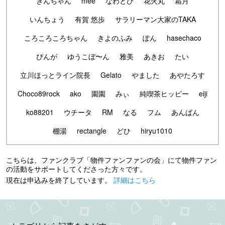
きんちゃん
mee
なわとび
花火丸
霜月
いんちょう
有賀 悠歩
サラリーマン大家のTAKA
ころころころちゃん
きよのふみ
ぽん
hasechaco
ぴんが
ゆうこぼ〜ん
雅美
あきお
たい
立川ほっとライン院長
Gelato
やました
あやたろす
Choco89rock
ako
園園
みぃ
純喫茶ヒッピー
eiji
ko88201
ウチータ
RM
なる
フム
あんぱん
棚湯
rectangle
どひ
hiryu1010
こちらは、ファンクラブ「物件ファンファンの会」にて物件ファン
の活動をサポートしてくださった方々です。
現在は申込みを終了しています。
詳細はこちら