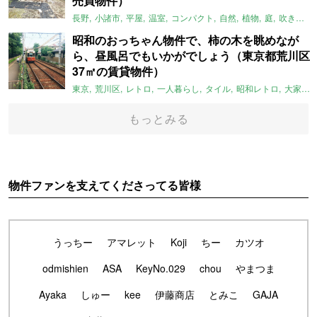
売買物件）
長野
小諸市
平屋
温室
コンパクト
自然
植物
庭
吹き抜け
昭和のおっちゃん物件で、柿の木を眺めなが
ら、昼風呂でもいかがでしょう（東京都荒川区
37㎡の賃貸物件）
東京
荒川区
レトロ
一人暮らし
タイル
昭和レトロ
大家女子
もっとみる
物件ファンを支えてくださってる皆様
うっちー
アマレット
Koji
ちー
カツオ
odmishien
ASA
KeyNo.029
chou
やまつま
Ayaka
しゅー
kee
伊藤商店
とみこ
GAJA