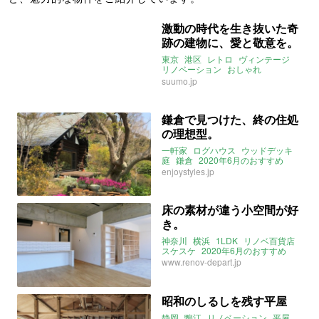
激動の時代を生き抜いた奇
跡の建物に、愛と敬意を。
東京
港区
レトロ
ヴィンテージ
リノベーション
おしゃれ
2020年6月のおすすめ
suumo.jp
鎌倉で見つけた、終の住処
の理想型。
一軒家
ログハウス
ウッドデッキ
庭
鎌倉
2020年6月のおすすめ
enjoystyles.jp
床の素材が違う小空間が好
き。
神奈川
横浜
1LDK
リノベ百貨店
スケスケ
2020年6月のおすすめ
www.renov-depart.jp
昭和のしるしを残す平屋
静岡
鴨江
リノベーション
平屋