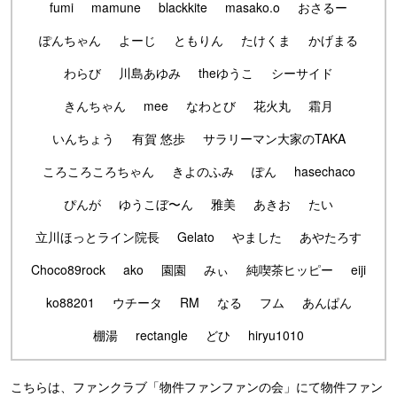
fumi
mamune
blackkite
masako.o
おさるー
ぽんちゃん
よーじ
ともりん
たけくま
かげまる
わらび
川島あゆみ
theゆうこ
シーサイド
きんちゃん
mee
なわとび
花火丸
霜月
いんちょう
有賀 悠歩
サラリーマン大家のTAKA
ころころころちゃん
きよのふみ
ぽん
hasechaco
ぴんが
ゆうこぼ〜ん
雅美
あきお
たい
立川ほっとライン院長
Gelato
やました
あやたろす
Choco89rock
ako
園園
みぃ
純喫茶ヒッピー
eiji
ko88201
ウチータ
RM
なる
フム
あんぱん
棚湯
rectangle
どひ
hiryu1010
こちらは、ファンクラブ「物件ファンファンの会」にて物件ファン