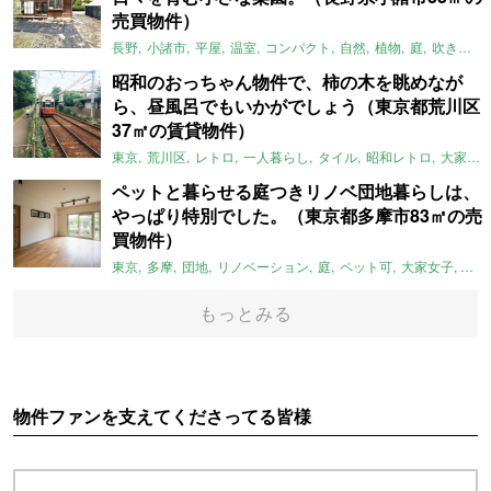
売買物件）
長野
小諸市
平屋
温室
コンパクト
自然
植物
庭
吹き抜け
昭和のおっちゃん物件で、柿の木を眺めなが
ら、昼風呂でもいかがでしょう（東京都荒川区
37㎡の賃貸物件）
東京
荒川区
レトロ
一人暮らし
タイル
昭和レトロ
大家女子
ペットと暮らせる庭つきリノベ団地暮らしは、
やっぱり特別でした。（東京都多摩市83㎡の売
買物件）
東京
多摩
団地
リノベーション
庭
ペット可
大家女子
団地
もっとみる
物件ファンを支えてくださってる皆様