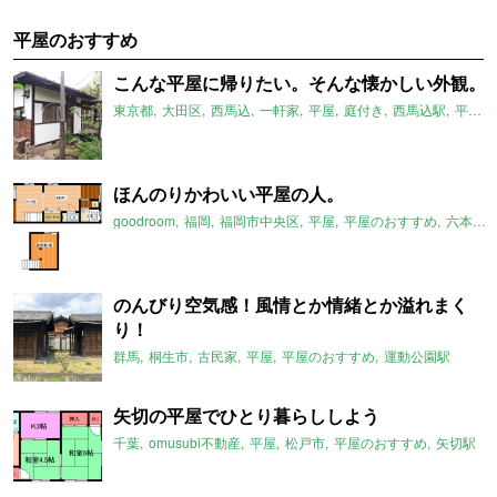
平屋のおすすめ
こんな平屋に帰りたい。そんな懐かしい外観。
東京都
大田区
西馬込
一軒家
平屋
庭付き
西馬込駅
平屋のおすすめ
ほんのりかわいい平屋の人。
goodroom
福岡
福岡市中央区
平屋
平屋のおすすめ
六本松駅
のんびり空気感！風情とか情緒とか溢れまく
り！
群馬
桐生市
古民家
平屋
平屋のおすすめ
運動公園駅
矢切の平屋でひとり暮らししよう
千葉
omusubi不動産
平屋
松戸市
平屋のおすすめ
矢切駅