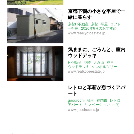
京都下鴨の小さな平屋で一
緒に暮らす
京都R不動産
京都
平屋
ロフト
一軒家
2020年6月のおすすめ
www.realkyotoestate.jp
気ままに、ごろんと、室内
ウッドデッキ
R不動産
花隈
大倉山
神戸
ウッドデッキ
シンボルツリー
コンクリート打ちっぱなし
www.realkobeestate.jp
リビング
小上がり
兵庫
2020年6月のおすすめ
レトロと革新が息づくアパ
ート
goodroom
福岡
福岡市
レトロ
アパート
リノベーション
土間
大橋駅
2020年6月のおすすめ
www.goodrooms.jp