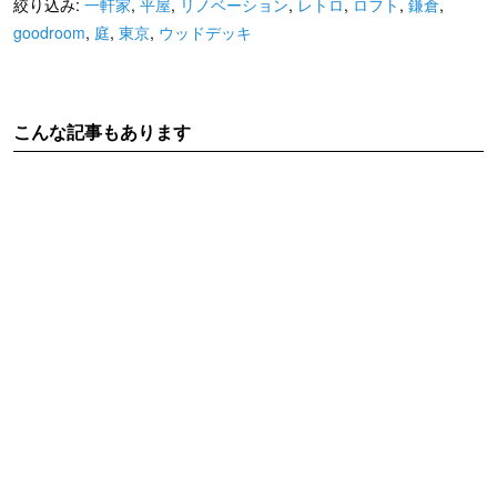
絞り込み:
一軒家
,
平屋
,
リノベーション
,
レトロ
,
ロフト
,
鎌倉
,
goodroom
,
庭
,
東京
,
ウッドデッキ
こんな記事もあります