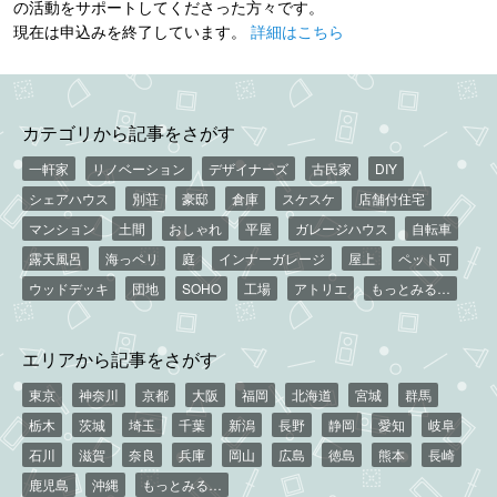
の活動をサポートしてくださった方々です。
現在は申込みを終了しています。
詳細はこちら
カテゴリから記事をさがす
一軒家
リノベーション
デザイナーズ
古民家
DIY
シェアハウス
別荘
豪邸
倉庫
スケスケ
店舗付住宅
マンション
土間
おしゃれ
平屋
ガレージハウス
自転車
露天風呂
海っペリ
庭
インナーガレージ
屋上
ペット可
ウッドデッキ
団地
SOHO
工場
アトリエ
もっとみる…
エリアから記事をさがす
東京
神奈川
京都
大阪
福岡
北海道
宮城
群馬
栃木
茨城
埼玉
千葉
新潟
長野
静岡
愛知
岐阜
石川
滋賀
奈良
兵庫
岡山
広島
徳島
熊本
長崎
鹿児島
沖縄
もっとみる…