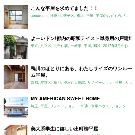
こんな平屋を求めてました！！
goodroom
神奈川
磯子区
横浜
平屋
平屋のおすすめ
リノベーション
よーいドン!都内の昭和テイスト単身用の戸建!!
東京
足立区
北千住駅
一軒家
平屋
昭和
2017年3月のおすすめ
鴨川のほとりにある、わたしサイズのワンルー
ム平屋。
京都
左京区
鴨川
神宮丸太町駅
リノベーション
平屋
大文字山
MY AMERICAN SWEET HOME
埼玉
平屋
リノベーション
一軒家
米軍ハウス
ジョンソンタウン
美大系学生に嬉しい出町柳平屋