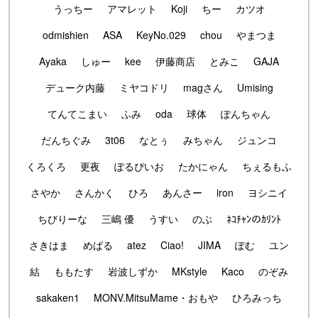
うっちー
アマレット
Koji
ちー
カツオ
odmishien
ASA
KeyNo.029
chou
やまつま
Ayaka
しゅー
kee
伊藤商店
とみこ
GAJA
デューク内藤
ミヤコドリ
magさん
Umising
てんてこまい
ふみ
oda
球体
ぽんちゃん
だんちぐみ
3t06
なとぅ
みちゃん
ジュンコ
くろくろ
更夜
ぽるぴいお
たかにゃん
ちぇるもふ
さやか
さんかく
ひろ
あんさー
iron
ヨシニイ
ちびりーな
三嶋 優
うすい
のぶ
ﾈｺﾁｬﾝのｶﾘﾝﾄ
さきはま
めばる
atez
Ciao!
JIMA
ぽむ
ユン
結
ももたす
岩波しずか
MKstyle
Kaco
のぞみ
sakaken1
MONV.MitsuMame・おもや
ひろみっち