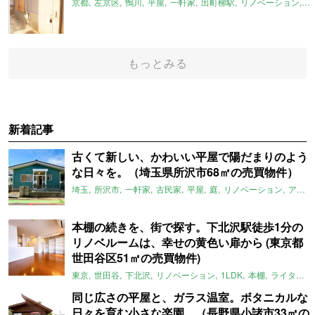
京都
左京区
鴨川
平屋
一軒家
出町柳駅
リノベーション
平
もっとみる
新着記事
古くて新しい、かわいい平屋で陽だまりのよう
な日々を。（埼玉県所沢市68㎡の売買物件）
埼玉
所沢市
一軒家
古民家
平屋
庭
リノベーション
アメリカンハウス
本棚の続きを、街で探す。下北沢駅徒歩1分の
リノベルームは、幸せの黄色い扉から (東京都
世田谷区51㎡の売買物件)
東京
世田谷
下北沢
リノベーション
1LDK
本棚
ライター：ほしりょうこ
同じ広さの平屋と、ガラス温室。ボタニカルな
日々を育む小さな楽園。（長野県小諸市33㎡の