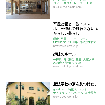
ロフト
庭付き
レトロ
一軒家
2020年6月のおすすめ
365life-realestate.com
平屋と畳と、脱・スマ
ホ 〜憧れで終わらないあ
たらしい暮らし
鎌倉
平屋
リモートワーク
StayHome
2020年6月のおすすめ
憧れで終わらないあたらしい暮らし
newliferealestate.jp
ストーリー
姉妹のルール
一軒家
庭
東京
三鷹
大家女子
2020年6月のおすすめ
www.realtokyoestate.co.jp
魔法学校の寮を見つけた。
goodroom
埼玉県
ロフト
ナチュラル
ワンルーム
富士見市
みずほ台駅
柳瀬川駅
www.goodrooms.jp
2020年6月のおすすめ