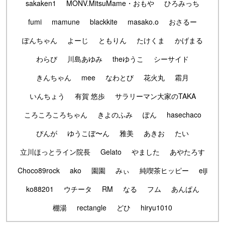
sakaken1
MONV.MitsuMame・おもや
ひろみっち
fumi
mamune
blackkite
masako.o
おさるー
ぽんちゃん
よーじ
ともりん
たけくま
かげまる
わらび
川島あゆみ
theゆうこ
シーサイド
きんちゃん
mee
なわとび
花火丸
霜月
いんちょう
有賀 悠歩
サラリーマン大家のTAKA
ころころころちゃん
きよのふみ
ぽん
hasechaco
ぴんが
ゆうこぼ〜ん
雅美
あきお
たい
立川ほっとライン院長
Gelato
やました
あやたろす
Choco89rock
ako
園園
みぃ
純喫茶ヒッピー
eiji
ko88201
ウチータ
RM
なる
フム
あんぱん
棚湯
rectangle
どひ
hiryu1010