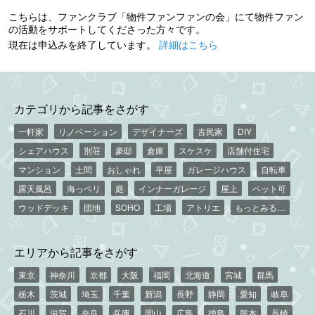
こちらは、ファンクラブ「物件ファンファンの会」にて物件ファン
の活動をサポートしてくださった方々です。
現在は申込みを終了しています。
詳細はこちら
カテゴリから記事をさがす
一軒家
リノベーション
デザイナーズ
古民家
DIY
シェアハウス
別荘
豪邸
倉庫
スケスケ
店舗付住宅
マンション
土間
おしゃれ
平屋
ガレージハウス
自転車
露天風呂
海っペリ
庭
インナーガレージ
屋上
ペット可
ウッドデッキ
団地
SOHO
工場
アトリエ
もっとみる…
エリアから記事をさがす
東京
神奈川
京都
大阪
福岡
北海道
宮城
群馬
栃木
茨城
埼玉
千葉
新潟
長野
静岡
愛知
岐阜
石川
滋賀
奈良
兵庫
岡山
広島
徳島
熊本
長崎