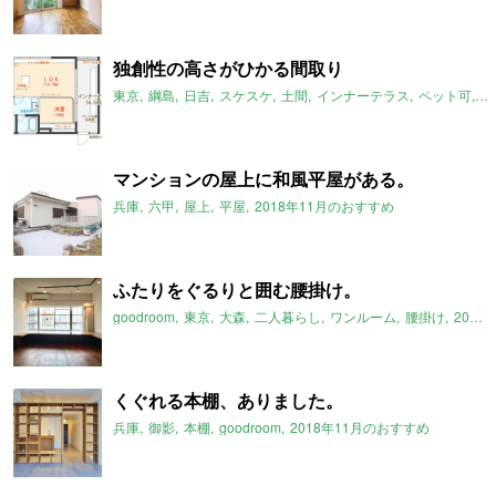
独創性の高さがひかる間取り
東京
綱島
日吉
スケスケ
土間
インナーテラス
ペット可
2
マンションの屋上に和風平屋がある。
兵庫
六甲
屋上
平屋
2018年11月のおすすめ
ふたりをぐるりと囲む腰掛け。
goodroom
東京
大森
二人暮らし
ワンルーム
腰掛け
2018年11月のおすすめ
くぐれる本棚、ありました。
兵庫
御影
本棚
goodroom
2018年11月のおすすめ