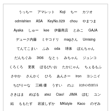
うっちー
アマレット
Koji
ちー
カツオ
odmishien
ASA
KeyNo.029
chou
やまつま
Ayaka
しゅー
kee
伊藤商店
とみこ
GAJA
デューク内藤
ミヤコドリ
magさん
Umising
てんてこまい
ふみ
oda
球体
ぽんちゃん
だんちぐみ
3t06
なとぅ
みちゃん
ジュンコ
くろくろ
更夜
ぽるぴいお
たかにゃん
ちぇるもふ
さやか
さんかく
ひろ
あんさー
iron
ヨシニイ
ちびりーな
三嶋 優
うすい
のぶ
ﾈｺﾁｬﾝのｶﾘﾝﾄ
さきはま
めばる
atez
Ciao!
JIMA
ぽむ
ユン
結
ももたす
岩波しずか
MKstyle
Kaco
のぞみ