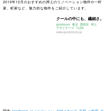
2019年12月のおすすめの押上のリノベーション物件や一軒
家、町家など、魅力的な物件をご紹介しています。
クールの中にも、繊細さ。
goodroom
東京
墨田区
押上
デザイナーズ
1LDK
2019年12月のおすすめ
www.goodrooms.jp
関連:
goodroom
,
リノベーション
,
デザイナーズ
,
京都
,
一軒家
,
大