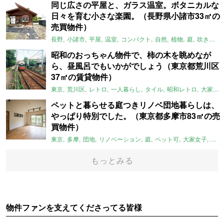
同じ広さの平屋と、ガラス温室。ボタニカルな
日々を育む小さな楽園。（長野県小諸市33㎡の
売買物件）
長野
小諸市
平屋
温室
コンパクト
自然
植物
庭
吹き抜け
昭和のおっちゃん物件で、柿の木を眺めなが
ら、昼風呂でもいかがでしょう（東京都荒川区
37㎡の賃貸物件）
東京
荒川区
レトロ
一人暮らし
タイル
昭和レトロ
大家女子
ペットと暮らせる庭つきリノベ団地暮らしは、
やっぱり特別でした。（東京都多摩市83㎡の売
買物件）
東京
多摩
団地
リノベーション
庭
ペット可
大家女子
団地
もっとみる
物件ファンを支えてくださってる皆様