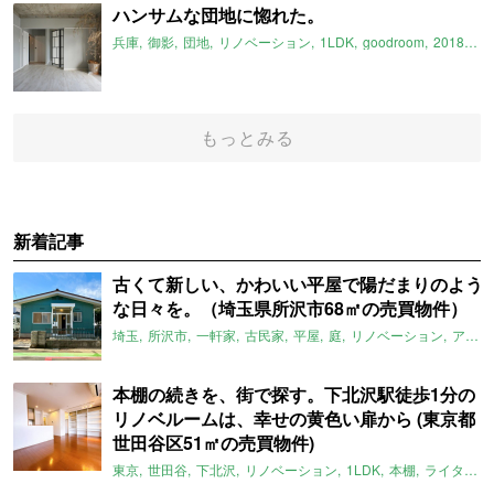
ハンサムな団地に惚れた。
兵庫
御影
団地
リノベーション
1LDK
goodroom
2018年11月のおすすめ
もっとみる
新着記事
古くて新しい、かわいい平屋で陽だまりのよう
な日々を。（埼玉県所沢市68㎡の売買物件）
埼玉
所沢市
一軒家
古民家
平屋
庭
リノベーション
アメリカンハウス
本棚の続きを、街で探す。下北沢駅徒歩1分の
リノベルームは、幸せの黄色い扉から (東京都
世田谷区51㎡の売買物件)
東京
世田谷
下北沢
リノベーション
1LDK
本棚
ライター：ほしりょうこ