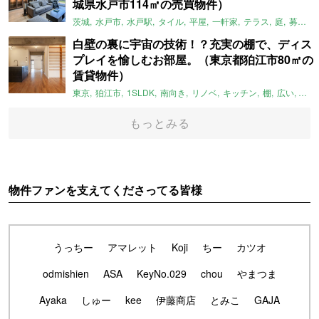
城県水戸市114㎡の売買物件）
茨城
水戸市
水戸駅
タイル
平屋
一軒家
テラス
庭
募集中
白壁の裏に宇宙の技術！？充実の棚で、ディス
プレイを愉しむお部屋。（東京都狛江市80㎡の
賃貸物件）
東京
狛江市
1SLDK
南向き
リノベ
キッチン
棚
広い
ガイ
もっとみる
物件ファンを支えてくださってる皆様
うっちー
アマレット
Koji
ちー
カツオ
odmishien
ASA
KeyNo.029
chou
やまつま
Ayaka
しゅー
kee
伊藤商店
とみこ
GAJA