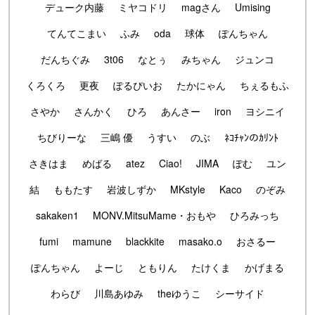
デューク内藤
ミヤコドリ
magさん
Umising
てんてこまい
ふみ
oda
球体
ぽんちゃん
だんちぐみ
3t06
なとぅ
みちゃん
ジュンコ
くろくろ
更夜
ぽるぴいお
たかにゃん
ちぇるもふ
さやか
さんかく
ひろ
あんさー
iron
ヨシニイ
ちびりーな
三嶋 優
うすい
のぶ
ﾈｺﾁｬﾝのｶﾘﾝﾄ
さきはま
めばる
atez
Ciao!
JIMA
ぽむ
ユン
結
ももたす
岩波しずか
MKstyle
Kaco
のぞみ
sakaken1
MONV.MitsuMame・おもや
ひろみっち
fumi
mamune
blackkite
masako.o
おさるー
ぽんちゃん
よーじ
ともりん
たけくま
かげまる
わらび
川島あゆみ
theゆうこ
シーサイド