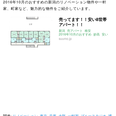
2016年10月のおすすめの新潟のリノベーション物件や一軒
家、町家など、魅力的な物件をご紹介しています。
売ってます！！安い8世帯
アパート！！
新潟
売アパート
格安
2016年10月のおすすめ
妙高
安い
新井
suumo.jp
関連:
リノベーション
,
東京
,
千葉
,
大阪
,
一軒家
,
ブルースタジオ
,
博