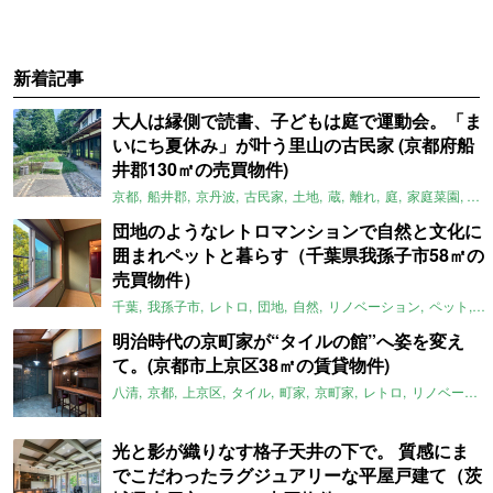
新着記事
大人は縁側で読書、子どもは庭で運動会。「ま
いにち夏休み」が叶う里山の古民家 (京都府船
井郡130㎡の売買物件)
京都
船井郡
京丹波
古民家
土地
蔵
離れ
庭
家庭菜園
倉
団地のようなレトロマンションで自然と文化に
囲まれペットと暮らす（千葉県我孫子市58㎡の
売買物件）
千葉
我孫子市
レトロ
団地
自然
リノベーション
ペット
ラ
明治時代の京町家が“タイルの館”へ姿を変え
て。(京都市上京区38㎡の賃貸物件)
八清
京都
上京区
タイル
町家
京町家
レトロ
リノベーション
光と影が織りなす格子天井の下で。 質感にま
でこだわったラグジュアリーな平屋戸建て（茨