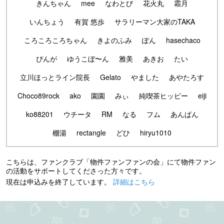
きんちゃん
mee
なわとび
花火丸
霜月
いんちょう
有賀 悠歩
サラリーマン大家のTAKA
ころころころちゃん
きよのふみ
ぽん
hasechaco
ぴんが
ゆうこぼ〜ん
雅美
あきお
たい
立川ほっとライン院長
Gelato
やました
あやたろす
Choco89rock
ako
園園
みぃ
純喫茶ヒッピー
eiji
ko88201
ウチータ
RM
なる
フム
あんぱん
棚湯
rectangle
どひ
hiryu1010
こちらは、ファンクラブ「物件ファンファンの会」にて物件ファン
の活動をサポートしてくださった方々です。
現在は申込みを終了しています。
詳細はこちら