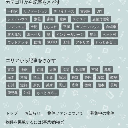
カテゴリから記事をさがす
一軒家
リノベーション
デザイナーズ
古民家
DIY
シェアハウス
別荘
豪邸
倉庫
スケスケ
店舗付住宅
マンション
土間
おしゃれ
平屋
ガレージハウス
自転車
露天風呂
海っペリ
庭
インナーガレージ
屋上
ペット可
ウッドデッキ
団地
SOHO
工場
アトリエ
もっとみる…
エリアから記事をさがす
東京
神奈川
京都
大阪
福岡
北海道
宮城
群馬
栃木
茨城
埼玉
千葉
新潟
長野
静岡
愛知
岐阜
石川
滋賀
奈良
兵庫
岡山
広島
徳島
熊本
長崎
鹿児島
沖縄
もっとみる…
トップ
お知らせ
物件ファンについて
募集中の物件
物件を掲載するには(事業者向け)