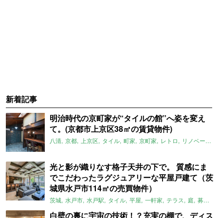
新着記事
明治時代の京町家が“タイルの館”へ姿を変え
て。(京都市上京区38㎡の賃貸物件)
八清
京都
上京区
タイル
町家
京町家
レトロ
リノベーション
光と影が織りなす格子天井の下で。 質感にま
でこだわったラグジュアリーな平屋戸建て（茨
城県水戸市114㎡の売買物件）
茨城
水戸市
水戸駅
タイル
平屋
一軒家
テラス
庭
募集中
白壁の裏に宇宙の技術！？充実の棚で、ディス