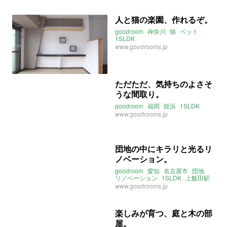
人と猫の楽園、作れるぞ。
goodroom
神奈川
猫
ペット
1SLDK
www.goodrooms.jp
ただただ、気持ちのよさそ
うな間取り。
goodroom
福岡
姪浜
1SLDK
www.goodrooms.jp
団地の中にキラリと光るリ
ノベーション。
goodroom
愛知
名古屋市
団地
リノベーション
1SLDK
上飯田駅
www.goodrooms.jp
楽しみが育つ、庭と木の部
屋。