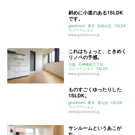
斜めに小道のある1SLDK
です。
goodroom
東京
自由が丘
1SLDK
リノベーション
www.goodrooms.jp
これはちょっと、ときめく
リノベの予感。
大阪
天神橋筋六丁目
リノベーション
1SLDK
goodroom
www.goodrooms.jp
ものすごくゆったりした
1SLDK。
goodroom
東京
尾山台
1SLDK
リノベーション
www.goodrooms.jp
サンルームというあこが
れ。