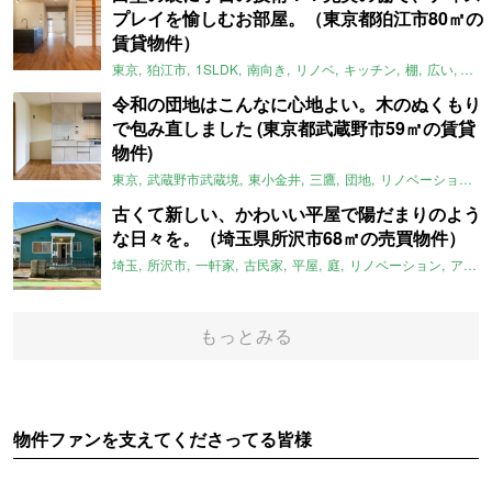
プレイを愉しむお部屋。（東京都狛江市80㎡の
賃貸物件）
東京
狛江市
1SLDK
南向き
リノベ
キッチン
棚
広い
ガイ
令和の団地はこんなに心地よい。木のぬくもり
で包み直しました (東京都武蔵野市59㎡の賃貸
物件)
東京
武蔵野市武蔵境
東小金井
三鷹
団地
リノベーション
古くて新しい、かわいい平屋で陽だまりのよう
な日々を。（埼玉県所沢市68㎡の売買物件）
埼玉
所沢市
一軒家
古民家
平屋
庭
リノベーション
アメリカンハウス
もっとみる
物件ファンを支えてくださってる皆様