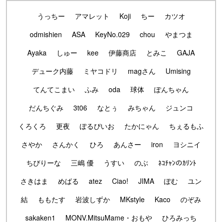
うっちー
アマレット
Koji
ちー
カツオ
odmishien
ASA
KeyNo.029
chou
やまつま
Ayaka
しゅー
kee
伊藤商店
とみこ
GAJA
デューク内藤
ミヤコドリ
magさん
Umising
てんてこまい
ふみ
oda
球体
ぽんちゃん
だんちぐみ
3t06
なとぅ
みちゃん
ジュンコ
くろくろ
更夜
ぽるぴいお
たかにゃん
ちぇるもふ
さやか
さんかく
ひろ
あんさー
iron
ヨシニイ
ちびりーな
三嶋 優
うすい
のぶ
ﾈｺﾁｬﾝのｶﾘﾝﾄ
さきはま
めばる
atez
Ciao!
JIMA
ぽむ
ユン
結
ももたす
岩波しずか
MKstyle
Kaco
のぞみ
sakaken1
MONV.MitsuMame・おもや
ひろみっち