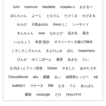
fumi
mamune
blackkite
masako.o
おさるー
ぽんちゃん
よーじ
ともりん
たけくま
かげまる
わらび
川島あゆみ
theゆうこ
シーサイド
きんちゃん
mee
なわとび
花火丸
霜月
いんちょう
有賀 悠歩
サラリーマン大家のTAKA
ころころころちゃん
きよのふみ
ぽん
hasechaco
ぴんが
ゆうこぼ〜ん
雅美
あきお
たい
立川ほっとライン院長
Gelato
やました
あやたろす
Choco89rock
ako
園園
みぃ
純喫茶ヒッピー
eiji
ko88201
ウチータ
RM
なる
フム
あんぱん
棚湯
rectangle
どひ
hiryu1010