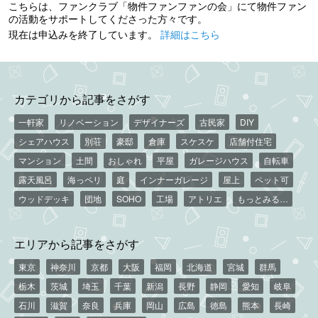
こちらは、ファンクラブ「物件ファンファンの会」にて物件ファン
の活動をサポートしてくださった方々です。
現在は申込みを終了しています。
詳細はこちら
カテゴリから記事をさがす
一軒家
リノベーション
デザイナーズ
古民家
DIY
シェアハウス
別荘
豪邸
倉庫
スケスケ
店舗付住宅
マンション
土間
おしゃれ
平屋
ガレージハウス
自転車
露天風呂
海っペリ
庭
インナーガレージ
屋上
ペット可
ウッドデッキ
団地
SOHO
工場
アトリエ
もっとみる…
エリアから記事をさがす
東京
神奈川
京都
大阪
福岡
北海道
宮城
群馬
栃木
茨城
埼玉
千葉
新潟
長野
静岡
愛知
岐阜
石川
滋賀
奈良
兵庫
岡山
広島
徳島
熊本
長崎