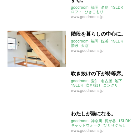
goodroom
福岡
名島
1SLDK
ロフト
ひきこもり
www.goodrooms.jp
階段を暮らしの中心に。
goodroom
福岡
姪浜
1SLDK
階段
天窓
www.goodrooms.jp
吹き抜けの下が特等席。
goodroom
愛知
名古屋
池下
1SLDK
吹き抜け
コンクリ
ガラスブロック
www.goodrooms.jp
わたしが猫になる。
goodroom
神奈川
梶が谷
1SLDK
キャットウォーク
ひとりぐらし
半地下
www.goodrooms.jp