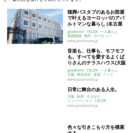
猫脚バスタブのあるお部屋
で叶えるヨーロッパのアパ
ルトマンな暮らし (名古屋
市南区45㎡の賃貸物件)
goodroom
1SLDK
一人暮らし
異国情緒
海外
ヨーロッパ
フランス
サンルーム
バスタブ
www.goodrooms.jp
猫脚
愛知
名古屋
名古屋市名城線
熱田神宮伝馬町駅
名鉄常滑線
音楽も、仕事も、モフモフ
豊田本町駅
道徳駅
も。すべてを愛するよくば
ライター：増成かおり
賃貸
りさんのテラスハウス(大阪
市東住吉区36㎡の賃貸物
goodroom
1SLDK
一人暮らし
件)
大阪
東住吉区
楽器
ペット
小型犬
大型犬
猫
SOHO
事務所
www.goodrooms.jp
階段
テラスハウス
日常に舞台のある人生。
大阪
吹田
小上がり
リノベーション
1SLDK
goodroom
www.goodrooms.jp
色々な引きこもり方を模索
する。