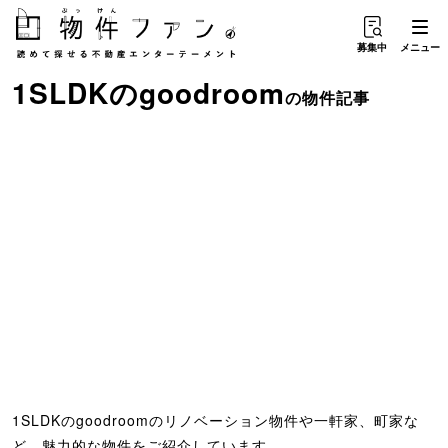
募集中
メニュー
1SLDK
の
goodroom
の物件記事
1SLDKのgoodroomのリノベーション物件や一軒家、町家な
ど、魅力的な物件をご紹介しています。