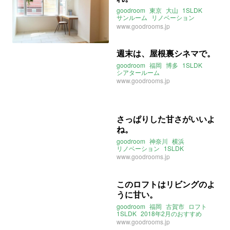
goodroom
東京
大山
1SLDK
サンルーム
リノベーション
2018年7月のおすすめ
www.goodrooms.jp
週末は、屋根裏シネマで。
goodroom
福岡
博多
1SLDK
シアタールーム
www.goodrooms.jp
さっぱりした甘さがいいよ
ね。
goodroom
神奈川
横浜
リノベーション
1SLDK
www.goodrooms.jp
このロフトはリビングのよ
うに甘い。
goodroom
福岡
古賀市
ロフト
1SLDK
2018年2月のおすすめ
www.goodrooms.jp