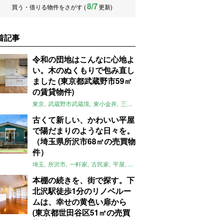
8/7
買う・借りる物件をさがす (
更新)
着記事
令和の団地はこんなに心地よ
い。木のぬくもりで包み直し
ました (東京都武蔵野市59㎡
の賃貸物件)
東京
武蔵野市武蔵境
東小金井
三鷹
団地
リノベーション
木
2LD
古くて新しい、かわいい平屋
で陽だまりのような日々を。
（埼玉県所沢市68㎡の売買物
件）
埼玉
所沢市
一軒家
古民家
平屋
庭
リノベーション
アメリカンハ
本棚の続きを、街で探す。下
北沢駅徒歩1分のリノベルー
ムは、幸せの黄色い扉から
(東京都世田谷区51㎡の売買