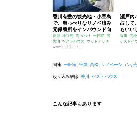
香川有数の観光地・小豆島
瀬戸内
で、海っぺりなリノベ済み
占して
元保養所をインバウンド向
もいい
け宿に!? (香川県小豆郡277
てもい
香川
小豆島
海っぺり
一軒家
宿
香川
高松
民泊
ゲストハウス
ウッドデッキ
ゲストハ
㎡の売買物件)
154
プール
www.ieichiba.com
ナイトプール
ドッグラン
瀬戸内海
売買
関連:
一軒家
,
平屋
,
高松
,
リノベーション
,
絞り込み解除:
香川
,
ゲストハウス
こんな記事もあります