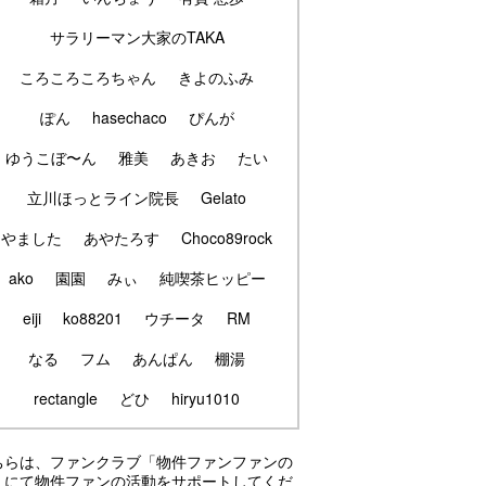
サラリーマン大家のTAKA
ころころころちゃん
きよのふみ
ぽん
hasechaco
ぴんが
ゆうこぼ〜ん
雅美
あきお
たい
立川ほっとライン院長
Gelato
やました
あやたろす
Choco89rock
ako
園園
みぃ
純喫茶ヒッピー
eiji
ko88201
ウチータ
RM
なる
フム
あんぱん
棚湯
rectangle
どひ
hiryu1010
ちらは、ファンクラブ「物件ファンファンの
」にて物件ファンの活動をサポートしてくだ