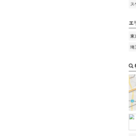
ス
エ
東
埼