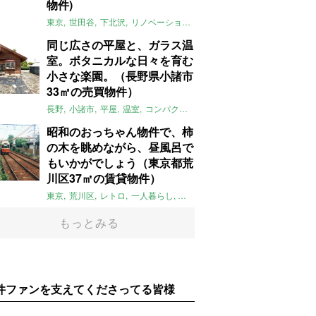
物件)
東京
世田谷
下北沢
リノベーション
1LDK
本棚
ライター：ほしり
同じ広さの平屋と、ガラス温
室。ボタニカルな日々を育む
小さな楽園。（長野県小諸市
33㎡の売買物件）
長野
小諸市
平屋
温室
コンパクト
自然
植物
庭
吹き抜け
無垢
昭和のおっちゃん物件で、柿
の木を眺めながら、昼風呂で
もいかがでしょう（東京都荒
川区37㎡の賃貸物件）
東京
荒川区
レトロ
一人暮らし
タイル
昭和レトロ
大家女子
トダ
もっとみる
件ファンを支えてくださってる皆様