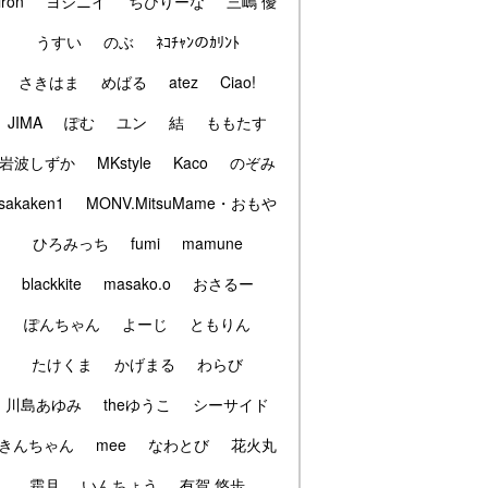
iron
ヨシニイ
ちびりーな
三嶋 優
うすい
のぶ
ﾈｺﾁｬﾝのｶﾘﾝﾄ
さきはま
めばる
atez
Ciao!
JIMA
ぽむ
ユン
結
ももたす
岩波しずか
MKstyle
Kaco
のぞみ
sakaken1
MONV.MitsuMame・おもや
ひろみっち
fumi
mamune
blackkite
masako.o
おさるー
ぽんちゃん
よーじ
ともりん
たけくま
かげまる
わらび
川島あゆみ
theゆうこ
シーサイド
きんちゃん
mee
なわとび
花火丸
霜月
いんちょう
有賀 悠歩