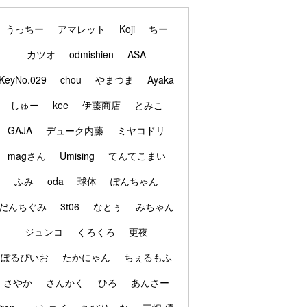
うっちー
アマレット
Koji
ちー
カツオ
odmishien
ASA
KeyNo.029
chou
やまつま
Ayaka
しゅー
kee
伊藤商店
とみこ
GAJA
デューク内藤
ミヤコドリ
magさん
Umising
てんてこまい
ふみ
oda
球体
ぽんちゃん
だんちぐみ
3t06
なとぅ
みちゃん
ジュンコ
くろくろ
更夜
ぽるぴいお
たかにゃん
ちぇるもふ
さやか
さんかく
ひろ
あんさー