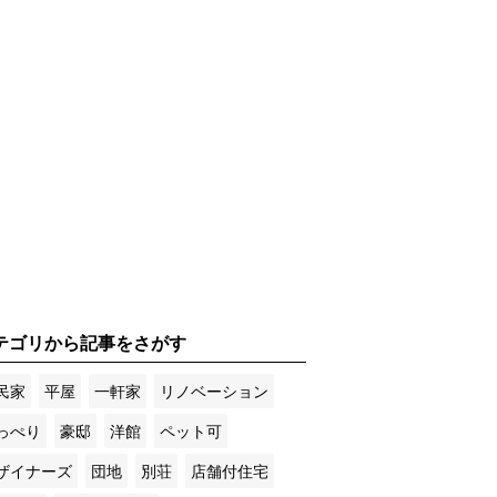
テゴリから記事をさがす
民家
平屋
一軒家
リノベーション
っぺり
豪邸
洋館
ペット可
ザイナーズ
団地
別荘
店舗付住宅