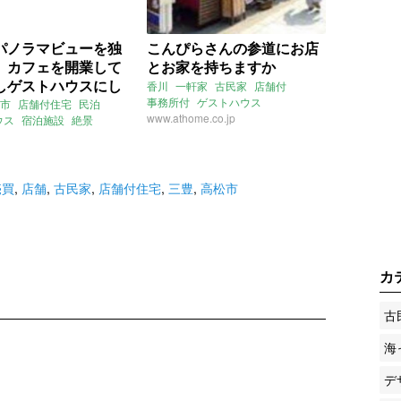
パノラマビューを独
こんぴらさんの参道にお店
、カフェを開業して
とお家を持ちますか
しゲストハウスにし
香川
一軒家
古民家
店舗付
い。（香川県高松市
事務所付
ゲストハウス
市
店舗付住宅
民泊
こんぴらさん
www.athome.co.jp
金刀比羅宮
ワニ
ウス
宿泊施設
絶景
㎡の賃貸・売買物件）
金丸座も近いよ
五色台
売買
賃貸
売買
,
店舗
,
古民家
,
店舗付住宅
,
三豊
,
高松市
カ
古
海
デ