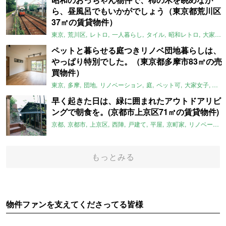
ら、昼風呂でもいかがでしょう（東京都荒川区
37㎡の賃貸物件）
東京
荒川区
レトロ
一人暮らし
タイル
昭和レトロ
大家女子
ペットと暮らせる庭つきリノベ団地暮らしは、
やっぱり特別でした。（東京都多摩市83㎡の売
買物件）
東京
多摩
団地
リノベーション
庭
ペット可
大家女子
団地
早く起きた日は、緑に囲まれたアウトドアリビ
ングで朝食を。(京都市上京区71㎡の賃貸物件)
京都
京都市
上京区
西陣
戸建て
平屋
京町家
リノベーション
もっとみる
物件ファンを支えてくださってる皆様