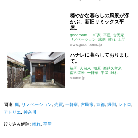
穏やかな暮らしの風景が浮
かぶ、新旧リミックス平
屋。
goodroom
一軒家
平屋
古民家
リノベーション
縁側
離れ
土間
庭
リモートワーク
www.goodrooms.jp
ハナレに暮らしておりまし
て。
福岡
久留米
櫛原
西鉄久留米
南久留米
一軒家
平屋
離れ
リノベーション
suumo.jp
関連:
庭
,
リノベーション
,
売買
,
一軒家
,
古民家
,
京都
,
縁側
,
レトロ
,
アトリエ
,
神奈川
絞り込み解除:
離れ
,
平屋