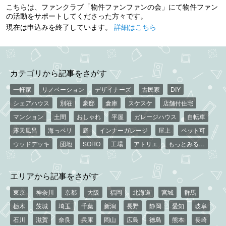
こちらは、ファンクラブ「物件ファンファンの会」にて物件ファン
の活動をサポートしてくださった方々です。
現在は申込みを終了しています。
詳細はこちら
カテゴリから記事をさがす
一軒家
リノベーション
デザイナーズ
古民家
DIY
シェアハウス
別荘
豪邸
倉庫
スケスケ
店舗付住宅
マンション
土間
おしゃれ
平屋
ガレージハウス
自転車
露天風呂
海っペリ
庭
インナーガレージ
屋上
ペット可
ウッドデッキ
団地
SOHO
工場
アトリエ
もっとみる…
エリアから記事をさがす
東京
神奈川
京都
大阪
福岡
北海道
宮城
群馬
栃木
茨城
埼玉
千葉
新潟
長野
静岡
愛知
岐阜
石川
滋賀
奈良
兵庫
岡山
広島
徳島
熊本
長崎