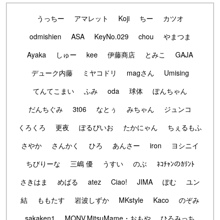
うっちー
アマレット
Koji
ちー
カツオ
odmishien
ASA
KeyNo.029
chou
やまつま
Ayaka
しゅー
kee
伊藤商店
とみこ
GAJA
デューク内藤
ミヤコドリ
magさん
Umising
てんてこまい
ふみ
oda
球体
ぽんちゃん
だんちぐみ
3t06
なとぅ
みちゃん
ジュンコ
くろくろ
更夜
ぽるぴいお
たかにゃん
ちぇるもふ
さやか
さんかく
ひろ
あんさー
iron
ヨシニイ
ちびりーな
三嶋 優
うすい
のぶ
ﾈｺﾁｬﾝのｶﾘﾝﾄ
さきはま
めばる
atez
Ciao!
JIMA
ぽむ
ユン
結
ももたす
岩波しずか
MKstyle
Kaco
のぞみ
sakaken1
MONV.MitsuMame・おもや
ひろみっち