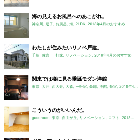
海の見えるお風呂へのあこがれ。
神奈川
逗子
お風呂
海
2LDK
2018年4月のおすすめ
わたしが住みたいリノベ戸建。
千葉
佐倉
一軒家
リノベーション
2018年4月のおすすめ
関東では稀に見る垂涎モダン洋館
東京
大井
西大井
大森
一軒家
豪邸
洋館
茶室
2018年4月のおすすめ
こういうのがいいんだ。
goodroom
東京
自由が丘
リノベーション
ロフト
2018年4月のおすすめ