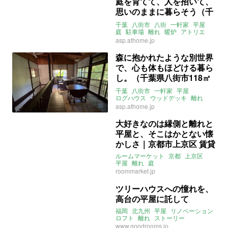
庭を育てて、人を招いて、
思いのままに暮らそう（千
葉県八街市166㎡の売買物
千葉
八街市
八街
一軒家
平屋
件）
庭
駐車場
離れ
暖炉
アトリエ
ドッグラン
3LDK
asp.athome.jp
ライター：山中みく
募集中
売買
森に抱かれたような別世界
で、心も体もほどける暮ら
し。（千葉県八街市118㎡
の売買物件）
千葉
八街市
一軒家
平屋
ログハウス
ウッドデッキ
離れ
別荘
庭
売買
asp.athome.jp
大好きなのは縁側と離れと
平屋と、そこはかとない懐
かしさ｜京都市上京区 賃貸
ルームマーケット
京都
上京区
平屋
離れ
庭
roommarket.jp
ツリーハウスへの憧れを、
高台の平屋に託して
福岡
北九州
平屋
リノベーション
ロフト
離れ
ストーリー
www.goodrooms.jp