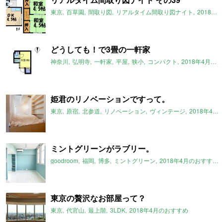
東京
百草園
間取り図
リアルタイム間取り図ナイト
2018年4月のおすすめ
どうしても！で3畳の一軒家
神奈川
弘明寺
一軒家
平屋
狭小
コンパクト
2018年4月のおすすめ
姫君のリノベーションですって。
東京
原宿
北参道
リノベーション
ヴィンテージ
2018年4月のおすすめ
ミントグリーンがラブリー。
goodroom
福岡
博多
ミントグリーン
2018年4月のおすすめ
東京の贅沢なお部屋って？
東京
代官山
最上階
3LDK
2018年4月のおすすめ