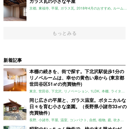
ガラス瓦の小さな平屋
京都
東福寺
平屋
ガラス瓦
2018年4月のおすすめ
ルームマーケット
もっとみる
新着記事
本棚の続きを、街で探す。下北沢駅徒歩1分の
リノベルームは、幸せの黄色い扉から (東京都
世田谷区51㎡の売買物件)
東京
世田谷
下北沢
リノベーション
1LDK
本棚
ライター：ほしりょうこ
同じ広さの平屋と、ガラス温室。ボタニカルな
日々を育む小さな楽園。（長野県小諸市33㎡の
売買物件）
長野
小諸市
平屋
温室
コンパクト
自然
植物
庭
吹き抜け
昭和のおっちゃん物件で、柿の木を眺めなが