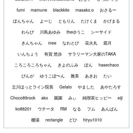
fumi
mamune
blackkite
masako.o
おさるー
ぽんちゃん
よーじ
ともりん
たけくま
かげまる
わらび
川島あゆみ
theゆうこ
シーサイド
きんちゃん
mee
なわとび
花火丸
霜月
いんちょう
有賀 悠歩
サラリーマン大家のTAKA
ころころころちゃん
きよのふみ
ぽん
hasechaco
ぴんが
ゆうこぼ〜ん
雅美
あきお
たい
立川ほっとライン院長
Gelato
やました
あやたろす
Choco89rock
ako
園園
みぃ
純喫茶ヒッピー
eiji
ko88201
ウチータ
RM
なる
フム
あんぱん
棚湯
rectangle
どひ
hiryu1010