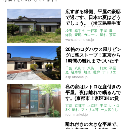
広すぎる縁側、平屋の豪邸
で過ごす、日本の夏はどう
でしょう。（埼玉県幸手市
250㎡の売買物件）
埼玉
幸手市
一軒家
平屋
庭
縁側
豪邸
ガレージ
離れ
茶室
募集中
売買
www.athome.co.jp
20帖のログハウス風リビン
グに薪ストーブ！東京から
1時間の離れまでついた平
屋。（千葉県八街市166㎡
千葉
八街市
八街
一軒家
平屋
の売買物件）
庭
駐車場
離れ
暖炉
アトリエ
ドッグラン
3LDK
asp.athome.jp
ライター：山中みく
募集中
売買
私の家はレトロな庭付きの
平屋。夜は離れで眠るんで
す。(京都市上京区3Kの賃
貸物件)
京都
京都市
上京区
平屋
レトロ
3K
離れ
アトリエ可
一人暮らし
二人暮らし
ルームマーケット
roommarket.jp
賃貸
離れ付きの大きな平屋で、