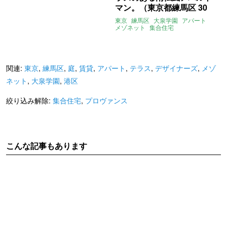
マン。（東京都練馬区 30
㎡／50㎡の賃貸物件）
東京
練馬区
大泉学園
アパート
メゾネット
集合住宅
デザイナーズ
庭
テラス
プロヴァンス
賃貸
関連:
東京
,
練馬区
,
庭
,
賃貸
,
アパート
,
テラス
,
デザイナーズ
,
メゾ
ネット
,
大泉学園
,
港区
絞り込み解除:
集合住宅
,
プロヴァンス
こんな記事もあります