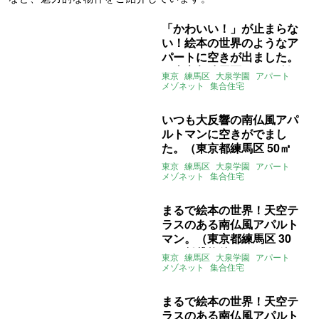
「かわいい！」が止まらな
い！絵本の世界のようなア
パートに空きが出ました。
（東京都練馬区 50㎡の賃
東京
練馬区
大泉学園
アパート
貸物件）
メゾネット
集合住宅
デザイナーズ
庭
テラス
プロヴァンス
募集中
賃貸
いつも大反響の南仏風アパ
ルトマンに空きがでまし
た。（東京都練馬区 50㎡
の賃貸物件）
東京
練馬区
大泉学園
アパート
メゾネット
集合住宅
デザイナーズ
庭
テラス
プロヴァンス
賃貸
まるで絵本の世界！天空テ
ラスのある南仏風アパルト
マン。（東京都練馬区 30
㎡の賃貸物件）
東京
練馬区
大泉学園
アパート
メゾネット
集合住宅
デザイナーズ
庭
テラス
プロヴァンス
賃貸
まるで絵本の世界！天空テ
ラスのある南仏風アパルト