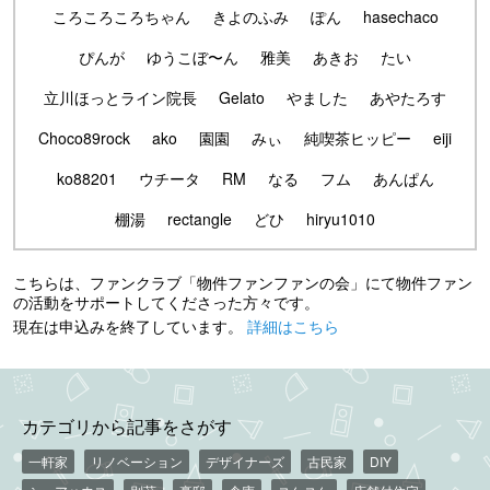
ころころころちゃん
きよのふみ
ぽん
hasechaco
ぴんが
ゆうこぼ〜ん
雅美
あきお
たい
立川ほっとライン院長
Gelato
やました
あやたろす
Choco89rock
ako
園園
みぃ
純喫茶ヒッピー
eiji
ko88201
ウチータ
RM
なる
フム
あんぱん
棚湯
rectangle
どひ
hiryu1010
こちらは、ファンクラブ「物件ファンファンの会」にて物件ファン
の活動をサポートしてくださった方々です。
現在は申込みを終了しています。
詳細はこちら
カテゴリから記事をさがす
一軒家
リノベーション
デザイナーズ
古民家
DIY