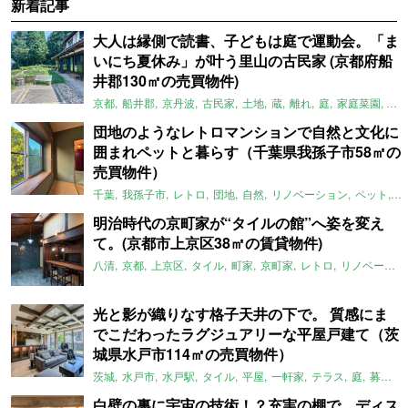
新着記事
大人は縁側で読書、子どもは庭で運動会。「ま
いにち夏休み」が叶う里山の古民家 (京都府船
井郡130㎡の売買物件)
京都
船井郡
京丹波
古民家
土地
蔵
離れ
庭
家庭菜園
倉
団地のようなレトロマンションで自然と文化に
囲まれペットと暮らす（千葉県我孫子市58㎡の
売買物件）
千葉
我孫子市
レトロ
団地
自然
リノベーション
ペット
ラ
明治時代の京町家が“タイルの館”へ姿を変え
て。(京都市上京区38㎡の賃貸物件)
八清
京都
上京区
タイル
町家
京町家
レトロ
リノベーション
光と影が織りなす格子天井の下で。 質感にま
でこだわったラグジュアリーな平屋戸建て（茨
城県水戸市114㎡の売買物件）
茨城
水戸市
水戸駅
タイル
平屋
一軒家
テラス
庭
募集中
白壁の裏に宇宙の技術！？充実の棚で、ディス