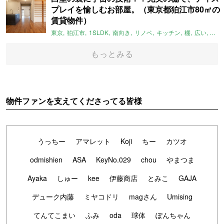
プレイを愉しむお部屋。（東京都狛江市80㎡の
賃貸物件）
東京
狛江市
1SLDK
南向き
リノベ
キッチン
棚
広い
ガイ
もっとみる
物件ファンを支えてくださってる皆様
うっちー
アマレット
Koji
ちー
カツオ
odmishien
ASA
KeyNo.029
chou
やまつま
Ayaka
しゅー
kee
伊藤商店
とみこ
GAJA
デューク内藤
ミヤコドリ
magさん
Umising
てんてこまい
ふみ
oda
球体
ぽんちゃん