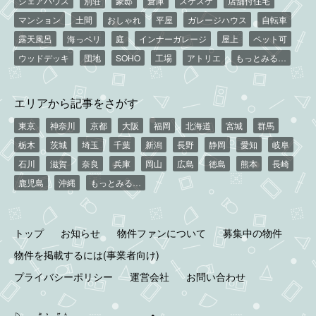
シェアハウス
別荘
豪邸
倉庫
スケスケ
店舗付住宅
マンション
土間
おしゃれ
平屋
ガレージハウス
自転車
露天風呂
海っペリ
庭
インナーガレージ
屋上
ペット可
ウッドデッキ
団地
SOHO
工場
アトリエ
もっとみる…
エリアから記事をさがす
東京
神奈川
京都
大阪
福岡
北海道
宮城
群馬
栃木
茨城
埼玉
千葉
新潟
長野
静岡
愛知
岐阜
石川
滋賀
奈良
兵庫
岡山
広島
徳島
熊本
長崎
鹿児島
沖縄
もっとみる…
トップ
お知らせ
物件ファンについて
募集中の物件
物件を掲載するには(事業者向け)
プライバシーポリシー
運営会社
お問い合わせ