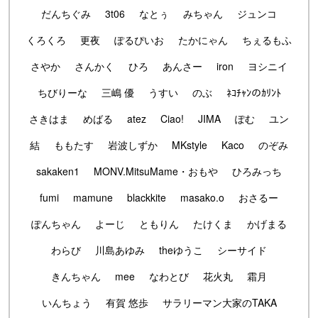
だんちぐみ
3t06
なとぅ
みちゃん
ジュンコ
くろくろ
更夜
ぽるぴいお
たかにゃん
ちぇるもふ
さやか
さんかく
ひろ
あんさー
iron
ヨシニイ
ちびりーな
三嶋 優
うすい
のぶ
ﾈｺﾁｬﾝのｶﾘﾝﾄ
さきはま
めばる
atez
Ciao!
JIMA
ぽむ
ユン
結
ももたす
岩波しずか
MKstyle
Kaco
のぞみ
sakaken1
MONV.MitsuMame・おもや
ひろみっち
fumi
mamune
blackkite
masako.o
おさるー
ぽんちゃん
よーじ
ともりん
たけくま
かげまる
わらび
川島あゆみ
theゆうこ
シーサイド
きんちゃん
mee
なわとび
花火丸
霜月
いんちょう
有賀 悠歩
サラリーマン大家のTAKA