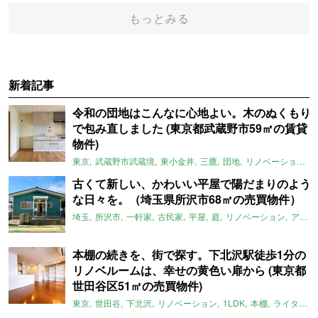
もっとみる
新着記事
令和の団地はこんなに心地よい。木のぬくもり
で包み直しました (東京都武蔵野市59㎡の賃貸
物件)
東京
武蔵野市武蔵境
東小金井
三鷹
団地
リノベーション
古くて新しい、かわいい平屋で陽だまりのよう
な日々を。（埼玉県所沢市68㎡の売買物件）
埼玉
所沢市
一軒家
古民家
平屋
庭
リノベーション
アメリカンハウス
本棚の続きを、街で探す。下北沢駅徒歩1分の
リノベルームは、幸せの黄色い扉から (東京都
世田谷区51㎡の売買物件)
東京
世田谷
下北沢
リノベーション
1LDK
本棚
ライター：ほしりょうこ