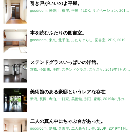
引き戸がいいのよ平屋。
goodroom
神奈川
根岸
平屋
1LDK
リノベーション
2019年1月のおすすめ
本を読むふたりの図書室。
goodroom
東京
北千住
ふたりぐらし
図書室
2DK
2019年1月のおすすめ
ステンドグラスいっぱいの洋館。
京都
今出川
洋館
ステンドグラス
スケスケ
2019年1月のおすすめ
美術館のある豪邸というレアな存在
新潟
長岡
寺泊
一軒家
美術館
別荘
豪邸
2019年1月のおすすめ
二人の真ん中にちゃぶ台があった。
goodroom
愛知
名古屋
二人暮らし
畳
2LDK
2019年1月のおすすめ