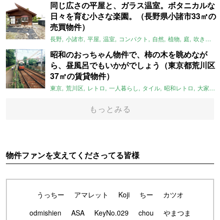
同じ広さの平屋と、ガラス温室。ボタニカルな
日々を育む小さな楽園。（長野県小諸市33㎡の
売買物件）
長野
小諸市
平屋
温室
コンパクト
自然
植物
庭
吹き抜け
昭和のおっちゃん物件で、柿の木を眺めなが
ら、昼風呂でもいかがでしょう（東京都荒川区
37㎡の賃貸物件）
東京
荒川区
レトロ
一人暮らし
タイル
昭和レトロ
大家女子
もっとみる
物件ファンを支えてくださってる皆様
うっちー
アマレット
Koji
ちー
カツオ
odmishien
ASA
KeyNo.029
chou
やまつま