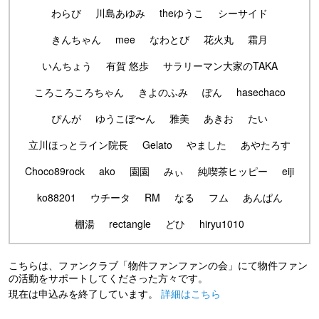
わらび
川島あゆみ
theゆうこ
シーサイド
きんちゃん
mee
なわとび
花火丸
霜月
いんちょう
有賀 悠歩
サラリーマン大家のTAKA
ころころころちゃん
きよのふみ
ぽん
hasechaco
ぴんが
ゆうこぼ〜ん
雅美
あきお
たい
立川ほっとライン院長
Gelato
やました
あやたろす
Choco89rock
ako
園園
みぃ
純喫茶ヒッピー
eiji
ko88201
ウチータ
RM
なる
フム
あんぱん
棚湯
rectangle
どひ
hiryu1010
こちらは、ファンクラブ「物件ファンファンの会」にて物件ファン
の活動をサポートしてくださった方々です。
現在は申込みを終了しています。
詳細はこちら