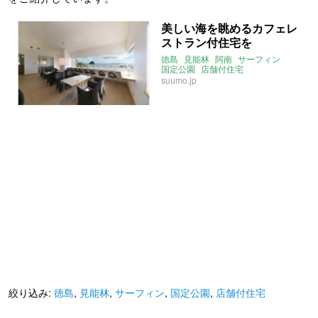
美しい海を眺めるカフェレ
ストラン付住宅を
徳島
見能林
阿南
サーフィン
国定公園
店舗付住宅
suumo.jp
絞り込み:
徳島
,
見能林
,
サーフィン
,
国定公園
,
店舗付住宅