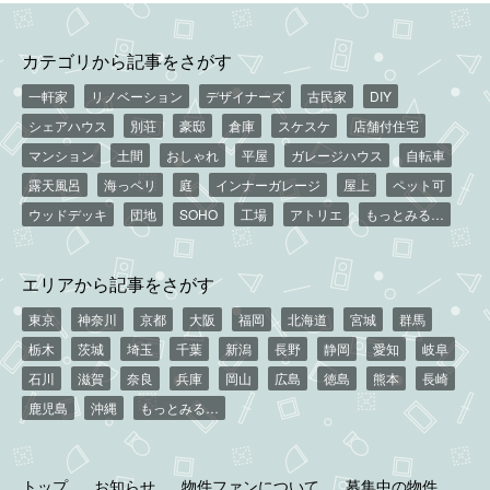
カテゴリから記事をさがす
一軒家
リノベーション
デザイナーズ
古民家
DIY
シェアハウス
別荘
豪邸
倉庫
スケスケ
店舗付住宅
マンション
土間
おしゃれ
平屋
ガレージハウス
自転車
露天風呂
海っペリ
庭
インナーガレージ
屋上
ペット可
ウッドデッキ
団地
SOHO
工場
アトリエ
もっとみる…
エリアから記事をさがす
東京
神奈川
京都
大阪
福岡
北海道
宮城
群馬
栃木
茨城
埼玉
千葉
新潟
長野
静岡
愛知
岐阜
石川
滋賀
奈良
兵庫
岡山
広島
徳島
熊本
長崎
鹿児島
沖縄
もっとみる…
トップ
お知らせ
物件ファンについて
募集中の物件