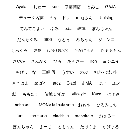
Ayaka
しゅー
kee
伊藤商店
とみこ
GAJA
デューク内藤
ミヤコドリ
magさん
Umising
てんてこまい
ふみ
oda
球体
ぽんちゃん
だんちぐみ
3t06
なとぅ
みちゃん
ジュンコ
くろくろ
更夜
ぽるぴいお
たかにゃん
ちぇるもふ
さやか
さんかく
ひろ
あんさー
iron
ヨシニイ
ちびりーな
三嶋 優
うすい
のぶ
ﾈｺﾁｬﾝのｶﾘﾝﾄ
さきはま
めばる
atez
Ciao!
JIMA
ぽむ
ユン
結
ももたす
岩波しずか
MKstyle
Kaco
のぞみ
sakaken1
MONV.MitsuMame・おもや
ひろみっち
fumi
mamune
blackkite
masako.o
おさるー
ぽんちゃん
よーじ
ともりん
たけくま
かげまる