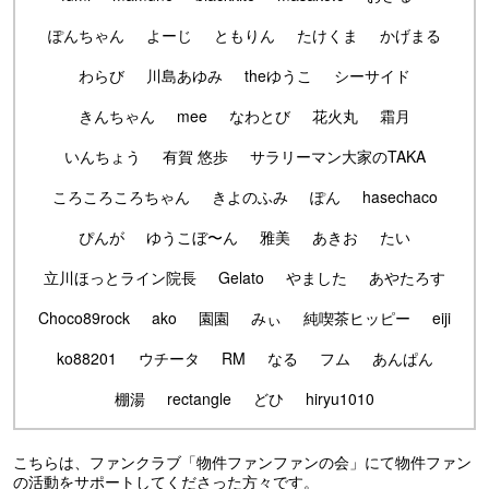
ぽんちゃん
よーじ
ともりん
たけくま
かげまる
わらび
川島あゆみ
theゆうこ
シーサイド
きんちゃん
mee
なわとび
花火丸
霜月
いんちょう
有賀 悠歩
サラリーマン大家のTAKA
ころころころちゃん
きよのふみ
ぽん
hasechaco
ぴんが
ゆうこぼ〜ん
雅美
あきお
たい
立川ほっとライン院長
Gelato
やました
あやたろす
Choco89rock
ako
園園
みぃ
純喫茶ヒッピー
eiji
ko88201
ウチータ
RM
なる
フム
あんぱん
棚湯
rectangle
どひ
hiryu1010
こちらは、ファンクラブ「物件ファンファンの会」にて物件ファン
の活動をサポートしてくださった方々です。