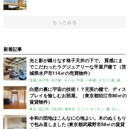
もっとみる
新着記事
光と影が織りなす格子天井の下で。 質感にま
でこだわったラグジュアリーな平屋戸建て（茨
城県水戸市114㎡の売買物件）
茨城
水戸市
水戸駅
タイル
平屋
一軒家
テラス
庭
募集中
白壁の裏に宇宙の技術！？充実の棚で、ディス
プレイを愉しむお部屋。（東京都狛江市80㎡の
賃貸物件）
東京
狛江市
1SLDK
南向き
リノベ
キッチン
棚
広い
ガイ
令和の団地はこんなに心地よい。木のぬくもり
で包み直しました (東京都武蔵野市59㎡の賃貸