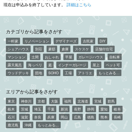
現在は申込みを終了しています。
詳細はこちら
カテゴリから記事をさがす
一軒家
リノベーション
デザイナーズ
古民家
DIY
シェアハウス
別荘
豪邸
倉庫
スケスケ
店舗付住宅
マンション
土間
おしゃれ
平屋
ガレージハウス
自転車
露天風呂
海っペリ
庭
インナーガレージ
屋上
ペット可
ウッドデッキ
団地
SOHO
工場
アトリエ
もっとみる…
エリアから記事をさがす
東京
神奈川
京都
大阪
福岡
北海道
宮城
群馬
栃木
茨城
埼玉
千葉
新潟
長野
静岡
愛知
岐阜
石川
滋賀
奈良
兵庫
岡山
広島
徳島
熊本
長崎
鹿児島
沖縄
もっとみる…