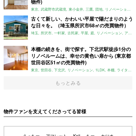
物件)
東京
武蔵野市武蔵境
東小金井
三鷹
団地
リノベーション
古くて新しい、かわいい平屋で陽だまりのよう
な日々を。（埼玉県所沢市68㎡の売買物件）
埼玉
所沢市
一軒家
古民家
平屋
庭
リノベーション
アメリカンハウス
本棚の続きを、街で探す。下北沢駅徒歩1分の
リノベルームは、幸せの黄色い扉から (東京都
世田谷区51㎡の売買物件)
東京
世田谷
下北沢
リノベーション
1LDK
本棚
ライター：ほしりょうこ
もっとみる
物件ファンを支えてくださってる皆様
うっちー
アマレット
Koji
ちー
カツオ