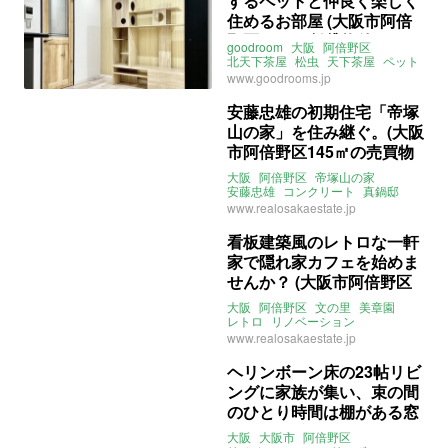
するペットと仲良く楽しく
住めるお部屋 (大阪市阿倍
野区35㎡の賃貸物件)
goodroom
大阪
阿倍野区
北天下茶屋
松虫
天下茶屋
ペット
ナチュラル
ライター：葱山紫蘇子
www.goodrooms.jp
賃貸
安藤忠雄の初期住宅「帝塚
山の家」を住み継ぐ。(大阪
市阿倍野区145㎡の売買物
件)
大阪
阿倍野区
帝塚山の家
安藤忠雄
コンクリート
真鍋邸
売買
www.realosakaestate.jp
看板建築風のレトロな一軒
家で隠れ家カフェを始めま
せんか？ (大阪市阿倍野区
118㎡の賃貸物件)
大阪
阿倍野区
文の里
美章園
レトロ
リノベーション
店舗付き住宅
土間
www.realosakaestate.jp
ライター：葱山紫蘇子
賃貸
ヘリンボーン床の23帖リビ
ングに家族が集い、束の間
のひとり時間は棚がある窓
際で(大阪市阿倍野区88㎡
大阪
大阪市
阿倍野区