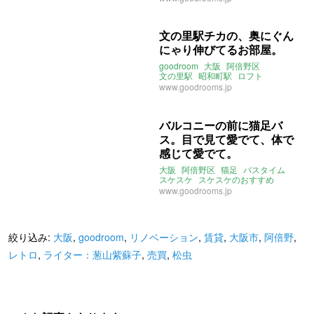
文の里駅チカの、奥にぐん
にゃり伸びてるお部屋。
goodroom
大阪
阿倍野区
文の里駅
昭和町駅
ロフト
www.goodrooms.jp
バルコニーの前に猫足バ
ス。目で見て愛でて、体で
感じて愛でて。
大阪
阿倍野区
猫足
バスタイム
スケスケ
スケスケのおすすめ
最上階
昭和町駅
www.goodrooms.jp
絞り込み:
大阪
,
goodroom
,
リノベーション
,
賃貸
,
大阪市
,
阿倍野
,
レトロ
,
ライター：葱山紫蘇子
,
売買
,
松虫