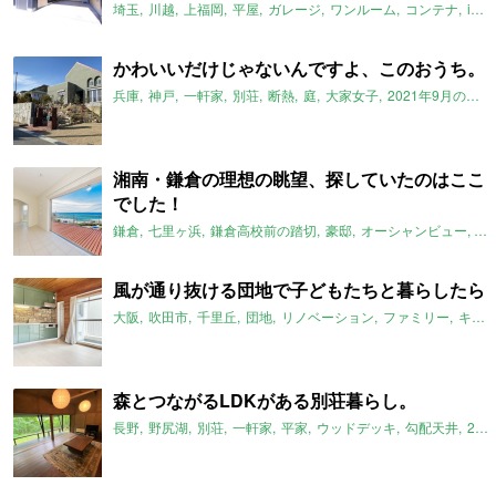
埼玉
川越
上福岡
平屋
ガレージ
ワンルーム
コンテナ
instagram
かわいいだけじゃないんですよ、このおうち。
兵庫
神戸
一軒家
別荘
断熱
庭
大家女子
2021年9月のおすすめ
湘南・鎌倉の理想の眺望、探していたのはここ
でした！
鎌倉
七里ヶ浜
鎌倉高校前の踏切
豪邸
オーシャンビュー
ス
風が通り抜ける団地で子どもたちと暮らしたら
大阪
吹田市
千里丘
団地
リノベーション
ファミリー
キッチン
森とつながるLDKがある別荘暮らし。
長野
野尻湖
別荘
一軒家
平家
ウッドデッキ
勾配天井
2021年9月のおすすめ