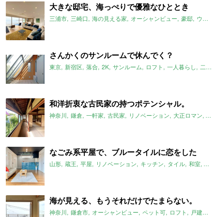
大きな邸宅、海っぺりで優雅なひととき
三浦市
三崎口
海の見える家
オーシャンビュー
豪邸
ウッドデッキ
さんかくのサンルームで休んでく？
東京
新宿区
落合
2K
サンルーム
ロフト
一人暮らし
二人暮らし
和洋折衷な古民家の持つポテンシャル。
神奈川
鎌倉
一軒家
古民家
リノベーション
大正ロマン
レ
なごみ系平屋で、ブルータイルに恋をした
山形
蔵王
平屋
リノベーション
キッチン
タイル
和室
畳
海が見える、もうそれだけでたまらない。
神奈川
鎌倉市
オーシャンビュー
ペット可
ロフト
戸建て