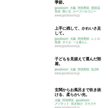
季節。
goodroom
大阪
阿倍野区
西田辺
長居
鶴ヶ丘
ルーフバルコニー
ルーバル
バルコニー
一人暮らし
www.goodrooms.jp
上手に残して、かわいさ足
して。
goodroom
大阪
阿倍野区
レトロ
長屋
タイル
一人暮らし
www.goodrooms.jp
子どもを見据えて選んだ部
屋。
goodroom
大阪
阿倍野区
2LDK
www.goodrooms.jp
玄関からお風呂まで吹き抜
ける、柔らかい光。
大阪
阿倍野区
goodroom
メゾネット
吹き抜け
スケスケ
インナーテラス
www.goodrooms.jp