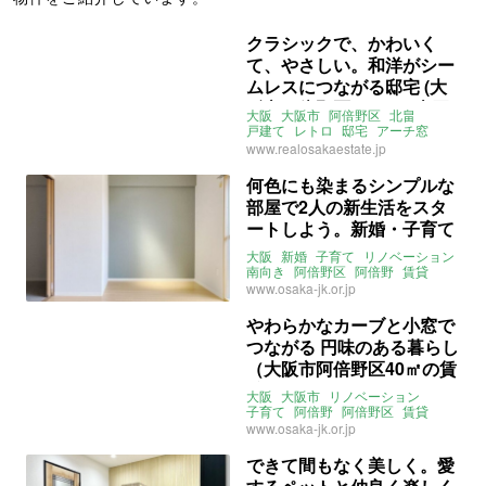
クラシックで、かわいく
て、やさしい。和洋がシー
ムレスにつながる邸宅 (大
阪市阿倍野区234㎡の売買
大阪
大阪市
阿倍野区
北畠
物件)
戸建て
レトロ
邸宅
アーチ窓
丸窓
テラス
洋和融合
ヴォーリズ
www.realosakaestate.jp
7SLDK
売買
何色にも染まるシンプルな
部屋で2人の新生活をスタ
ートしよう。新婚・子育て
世帯にうれしい特典も！(大
大阪
新婚
子育て
リノベーション
阪市阿倍野区40㎡の賃貸物
南向き
阿倍野区
阿倍野
賃貸
www.osaka-jk.or.jp
件)
やわらかなカーブと小窓で
つながる 円味のある暮らし
（大阪市阿倍野区40㎡の賃
貸物件）
大阪
大阪市
リノベーション
子育て
阿倍野
阿倍野区
賃貸
www.osaka-jk.or.jp
できて間もなく美しく。愛