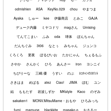
odmishien
ASA
KeyNo.029
chou
やまつま
Ayaka
しゅー
kee
伊藤商店
とみこ
GAJA
デューク内藤
ミヤコドリ
magさん
Umising
てんてこまい
ふみ
oda
球体
ぽんちゃん
だんちぐみ
3t06
なとぅ
みちゃん
ジュンコ
くろくろ
更夜
ぽるぴいお
たかにゃん
ちぇるもふ
さやか
さんかく
ひろ
あんさー
iron
ヨシニイ
ちびりーな
三嶋 優
うすい
のぶ
ﾈｺﾁｬﾝのｶﾘﾝﾄ
さきはま
めばる
atez
Ciao!
JIMA
ぽむ
ユン
結
ももたす
岩波しずか
MKstyle
Kaco
のぞみ
sakaken1
MONV.MitsuMame・おもや
ひろみっち
fumi
mamune
blackkite
masako.o
おさるー