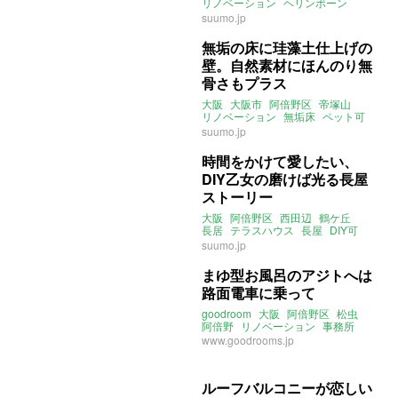
の売買物件)
リノベーション
ヘリンボーン
天王寺
カーシェア
suumo.jp
あべのハルカス
売買
無垢の床に珪藻土仕上げの
壁。自然素材にほんのり無
骨さもプラス
大阪
大阪市
阿倍野区
帝塚山
リノベーション
無垢床
ペット可
マンション
suumo.jp
時間をかけて愛したい、
DIY乙女の磨けば光る長屋
ストーリー
大阪
阿倍野区
西田辺
鶴ケ丘
長居
テラスハウス
長屋
DIY可
ストーリー
suumo.jp
まゆ型お風呂のアジトへは
路面電車に乗って
goodroom
大阪
阿倍野区
松虫
阿倍野
リノベーション
事務所
ライター：葱山紫蘇子
賃貸
www.goodrooms.jp
ルーフバルコニーが恋しい