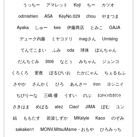
うっちー
アマレット
Koji
ちー
カツオ
odmishien
ASA
KeyNo.029
chou
やまつま
Ayaka
しゅー
kee
伊藤商店
とみこ
GAJA
デューク内藤
ミヤコドリ
magさん
Umising
てんてこまい
ふみ
oda
球体
ぽんちゃん
だんちぐみ
3t06
なとぅ
みちゃん
ジュンコ
くろくろ
更夜
ぽるぴいお
たかにゃん
ちぇるもふ
さやか
さんかく
ひろ
あんさー
iron
ヨシニイ
ちびりーな
三嶋 優
うすい
のぶ
ﾈｺﾁｬﾝのｶﾘﾝﾄ
さきはま
めばる
atez
Ciao!
JIMA
ぽむ
ユン
結
ももたす
岩波しずか
MKstyle
Kaco
のぞみ
sakaken1
MONV.MitsuMame・おもや
ひろみっち