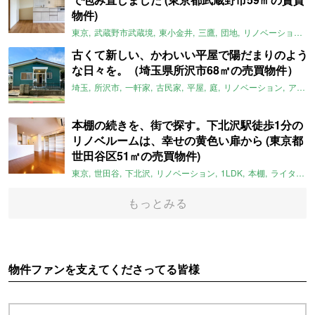
物件)
東京
武蔵野市武蔵境
東小金井
三鷹
団地
リノベーション
古くて新しい、かわいい平屋で陽だまりのよう
な日々を。（埼玉県所沢市68㎡の売買物件）
埼玉
所沢市
一軒家
古民家
平屋
庭
リノベーション
アメリカンハウス
本棚の続きを、街で探す。下北沢駅徒歩1分の
リノベルームは、幸せの黄色い扉から (東京都
世田谷区51㎡の売買物件)
東京
世田谷
下北沢
リノベーション
1LDK
本棚
ライター：ほしりょうこ
もっとみる
物件ファンを支えてくださってる皆様