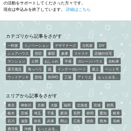
の活動をサポートしてくださった方々です。
現在は申込みを終了しています。
詳細はこちら
カテゴリから記事をさがす
一軒家
リノベーション
デザイナーズ
古民家
DIY
シェアハウス
別荘
豪邸
倉庫
スケスケ
店舗付住宅
マンション
土間
おしゃれ
平屋
ガレージハウス
自転車
露天風呂
海っペリ
庭
インナーガレージ
屋上
ペット可
ウッドデッキ
団地
SOHO
工場
アトリエ
もっとみる…
エリアから記事をさがす
東京
神奈川
京都
大阪
福岡
北海道
宮城
群馬
栃木
茨城
埼玉
千葉
新潟
長野
静岡
愛知
岐阜
石川
滋賀
奈良
兵庫
岡山
広島
徳島
熊本
長崎
鹿児島
沖縄
もっとみる…