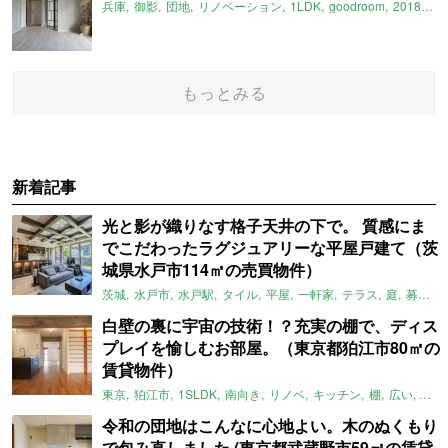
兵庫
御影
団地
リノベーション
1LDK
goodroom
2018年11月のおすすめ
もっとみる
新着記事
光と影が織りなす格子天井の下で。 質感にま
でこだわったラグジュアリーな平屋戸建て（茨
城県水戸市114㎡の売買物件）
茨城
水戸市
水戸駅
タイル
平屋
一軒家
テラス
庭
募集中
白壁の裏に宇宙の技術！？充実の棚で、ディス
プレイを愉しむお部屋。（東京都狛江市80㎡の
賃貸物件）
東京
狛江市
1SLDK
南向き
リノベ
キッチン
棚
広い
ガイ
令和の団地はこんなに心地よい。木のぬくもり
で包み直しました (東京都武蔵野市59㎡の賃貸