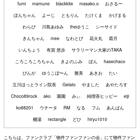
fumi
mamune
blackkite
masako.o
おさるー
ぽんちゃん
よーじ
ともりん
たけくま
かげまる
わらび
川島あゆみ
theゆうこ
シーサイド
きんちゃん
mee
なわとび
花火丸
霜月
いんちょう
有賀 悠歩
サラリーマン大家のTAKA
ころころころちゃん
きよのふみ
ぽん
hasechaco
ぴんが
ゆうこぼ〜ん
雅美
あきお
たい
立川ほっとライン院長
Gelato
やました
あやたろす
Choco89rock
ako
園園
みぃ
純喫茶ヒッピー
eiji
ko88201
ウチータ
RM
なる
フム
あんぱん
棚湯
rectangle
どひ
hiryu1010
こちらは、ファンクラブ「物件ファンファンの会」にて物件ファン