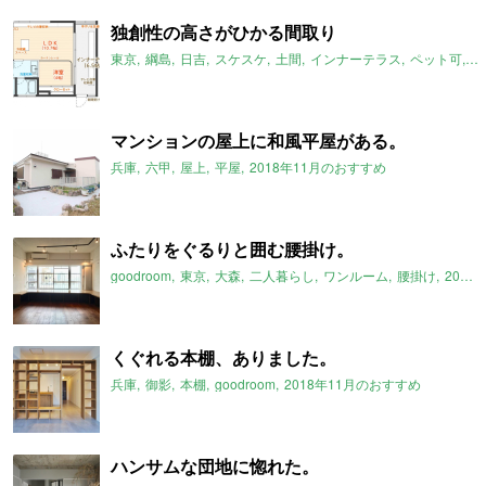
独創性の高さがひかる間取り
東京
綱島
日吉
スケスケ
土間
インナーテラス
ペット可
2
マンションの屋上に和風平屋がある。
兵庫
六甲
屋上
平屋
2018年11月のおすすめ
ふたりをぐるりと囲む腰掛け。
goodroom
東京
大森
二人暮らし
ワンルーム
腰掛け
2018年11月のおすすめ
くぐれる本棚、ありました。
兵庫
御影
本棚
goodroom
2018年11月のおすすめ
ハンサムな団地に惚れた。