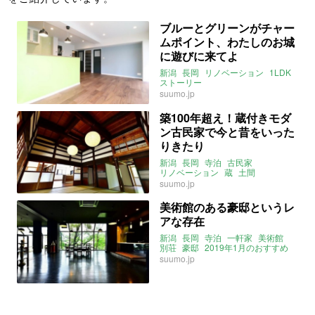
ブルーとグリーンがチャー
ムポイント、わたしのお城
に遊びに来てよ
新潟
長岡
リノベーション
1LDK
ストーリー
suumo.jp
築100年超え！蔵付きモダ
ン古民家で今と昔をいった
りきたり
新潟
長岡
寺泊
古民家
リノベーション
蔵
土間
suumo.jp
美術館のある豪邸というレ
アな存在
新潟
長岡
寺泊
一軒家
美術館
別荘
豪邸
2019年1月のおすすめ
suumo.jp