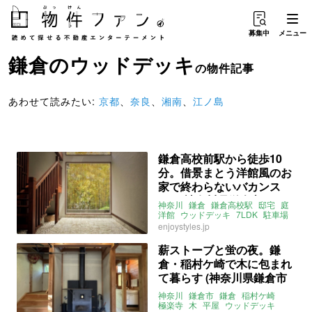
募集中
メニュー
鎌倉
の
ウッドデッキ
の物件記事
あわせて読みたい:
京都
、
奈良
、
湘南
、
江ノ島
鎌倉高校前駅から徒歩10
分。借景まとう洋館風のお
家で終わらないバカンス
を。(神奈川県鎌倉市273㎡
神奈川
鎌倉
鎌倉高校駅
邸宅
庭
の売買物件)
洋館
ウッドデッキ
7LDK
駐車場
地下室
売買
enjoystyles.jp
薪ストーブと蛍の夜。鎌
倉・稲村ケ崎で木に包まれ
て暮らす (神奈川県鎌倉市
119㎡の売買物件)
神奈川
鎌倉市
鎌倉
稲村ケ崎
極楽寺
木
平屋
ウッドデッキ