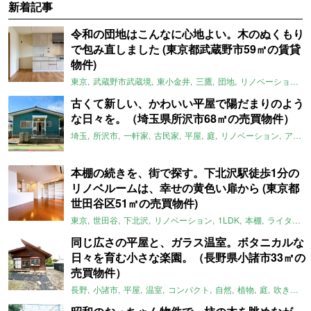
新着記事
令和の団地はこんなに心地よい。木のぬくもり
で包み直しました (東京都武蔵野市59㎡の賃貸
物件)
東京
武蔵野市武蔵境
東小金井
三鷹
団地
リノベーション
古くて新しい、かわいい平屋で陽だまりのよう
な日々を。（埼玉県所沢市68㎡の売買物件）
埼玉
所沢市
一軒家
古民家
平屋
庭
リノベーション
アメリカンハウス
本棚の続きを、街で探す。下北沢駅徒歩1分の
リノベルームは、幸せの黄色い扉から (東京都
世田谷区51㎡の売買物件)
東京
世田谷
下北沢
リノベーション
1LDK
本棚
ライター：ほしりょうこ
同じ広さの平屋と、ガラス温室。ボタニカルな
日々を育む小さな楽園。（長野県小諸市33㎡の
売買物件）
長野
小諸市
平屋
温室
コンパクト
自然
植物
庭
吹き抜け