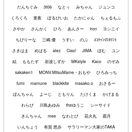
だんちぐみ
3t06
なとぅ
みちゃん
ジュンコ
くろくろ
更夜
ぽるぴいお
たかにゃん
ちぇるもふ
さやか
さんかく
ひろ
あんさー
iron
ヨシニイ
ちびりーな
三嶋 優
うすい
のぶ
ﾈｺﾁｬﾝのｶﾘﾝﾄ
さきはま
めばる
atez
Ciao!
JIMA
ぽむ
ユン
結
ももたす
岩波しずか
MKstyle
Kaco
のぞみ
sakaken1
MONV.MitsuMame・おもや
ひろみっち
fumi
mamune
blackkite
masako.o
おさるー
ぽんちゃん
よーじ
ともりん
たけくま
かげまる
わらび
川島あゆみ
theゆうこ
シーサイド
きんちゃん
mee
なわとび
花火丸
霜月
いんちょう
有賀 悠歩
サラリーマン大家のTAKA