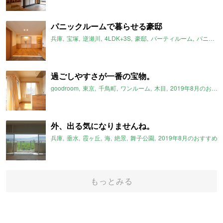
パニックルームで暮らせる豪邸
兵庫
宝塚
逆瀬川
4LDK+3S
豪邸
パーティルーム
パニックルーム
過ごしやすさが一番の宝物。
goodroom
東京
千鳥町
ワンルーム
木目
2019年8月のおすすめ
外、出る気になりませんね。
兵庫
垂水
霞ヶ丘
海
絶景
舞子公園
2019年8月のおすすめ
もっとみる