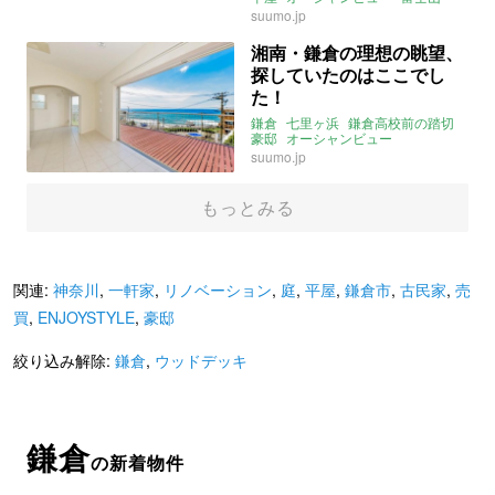
家庭菜園
庭
ウッドデッキ
BBQ
suumo.jp
湘南・鎌倉の理想の眺望、
探していたのはここでし
た！
鎌倉
七里ヶ浜
鎌倉高校前の踏切
豪邸
オーシャンビュー
スカイバルコニー
ウッドデッキ
suumo.jp
海が見えるお風呂
江ノ島
2021年9月のおすすめ
もっとみる
関連:
神奈川
,
一軒家
,
リノベーション
,
庭
,
平屋
,
鎌倉市
,
古民家
,
売
買
,
ENJOYSTYLE
,
豪邸
絞り込み解除:
鎌倉
,
ウッドデッキ
鎌倉
の新着物件