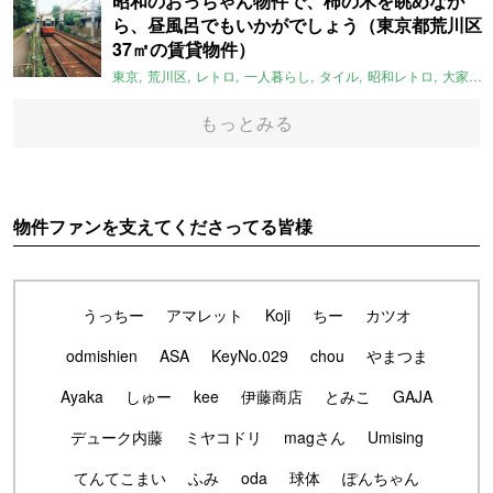
昭和のおっちゃん物件で、柿の木を眺めなが
ら、昼風呂でもいかがでしょう（東京都荒川区
37㎡の賃貸物件）
東京
荒川区
レトロ
一人暮らし
タイル
昭和レトロ
大家女子
もっとみる
物件ファンを支えてくださってる皆様
うっちー
アマレット
Koji
ちー
カツオ
odmishien
ASA
KeyNo.029
chou
やまつま
Ayaka
しゅー
kee
伊藤商店
とみこ
GAJA
デューク内藤
ミヤコドリ
magさん
Umising
てんてこまい
ふみ
oda
球体
ぽんちゃん