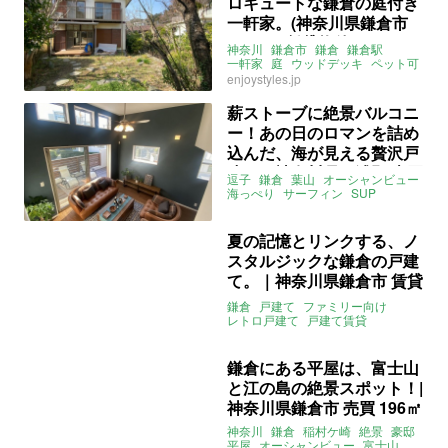
ロキュートな鎌倉の庭付き
一軒家。(神奈川県鎌倉市
119㎡の賃貸物件)
神奈川
鎌倉市
鎌倉
鎌倉駅
一軒家
庭
ウッドデッキ
ペット可
駐車場
キュート
レトロ
enjoystyles.jp
ファミリー
賃貸
薪ストーブに絶景バルコニ
ー！あの日のロマンを詰め
込んだ、海が見える贅沢戸
建て｜神奈川県三浦郡 売買
逗子
鎌倉
葉山
オーシャンビュー
159㎡
海っぺり
サーフィン
SUP
ウッドデッキ
薪ストーブ
豪邸
ENJOYSTYLE
売買
夏の記憶とリンクする、ノ
スタルジックな鎌倉の戸建
て。｜神奈川県鎌倉市 賃貸
140㎡
鎌倉
戸建て
ファミリー向け
レトロ戸建て
戸建て賃貸
ノスタルジック
レトロ
庭付き
ウッドデッキ
神奈川
新しい暮らし発見不動産
鎌倉にある平屋は、富士山
と江の島の絶景スポット！|
神奈川県鎌倉市 売買 196㎡
神奈川
鎌倉
稲村ケ崎
絶景
豪邸
平屋
オーシャンビュー
富士山