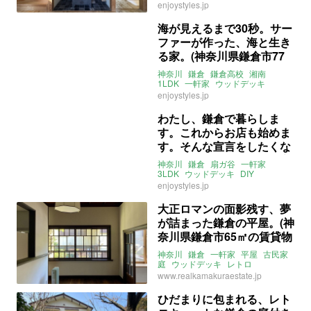
二世帯住宅
薪ストーブ
DIY
enjoystyles.jp
アウトドア
自然
山
海
ENJOYSTYLE
売買
海が見えるまで30秒。サー
ファーが作った、海と生き
る家。(神奈川県鎌倉市77
㎡の売買物件)
神奈川
鎌倉
鎌倉高校
湘南
1LDK
一軒家
ウッドデッキ
サーフィン
enjoystyles.jp
ライター：ほしりょうこ
売買
わたし、鎌倉で暮らしま
す。これからお店も始めま
す。そんな宣言をしたくな
る、程よくレトロな一軒家
神奈川
鎌倉
扇ガ谷
一軒家
です。(神奈川県鎌倉市85
3LDK
ウッドデッキ
DIY
ライター：ほしりょうこ
売買
enjoystyles.jp
㎡の売買物件)
大正ロマンの面影残す、夢
が詰まった鎌倉の平屋。(神
奈川県鎌倉市65㎡の賃貸物
件)
神奈川
鎌倉
一軒家
平屋
古民家
庭
ウッドデッキ
レトロ
リノベーション
賃貸
www.realkamakuraestate.jp
ひだまりに包まれる、レト