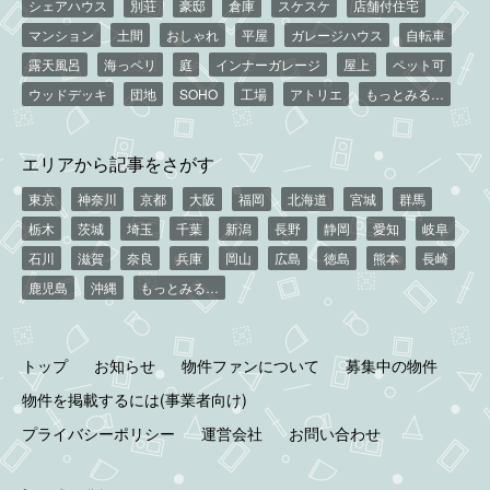
シェアハウス
別荘
豪邸
倉庫
スケスケ
店舗付住宅
マンション
土間
おしゃれ
平屋
ガレージハウス
自転車
露天風呂
海っペリ
庭
インナーガレージ
屋上
ペット可
ウッドデッキ
団地
SOHO
工場
アトリエ
もっとみる…
エリアから記事をさがす
東京
神奈川
京都
大阪
福岡
北海道
宮城
群馬
栃木
茨城
埼玉
千葉
新潟
長野
静岡
愛知
岐阜
石川
滋賀
奈良
兵庫
岡山
広島
徳島
熊本
長崎
鹿児島
沖縄
もっとみる…
トップ
お知らせ
物件ファンについて
募集中の物件
物件を掲載するには(事業者向け)
プライバシーポリシー
運営会社
お問い合わせ