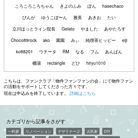
ころころころちゃん
きよのふみ
ぽん
hasechaco
ぴんが
ゆうこぼ〜ん
雅美
あきお
たい
立川ほっとライン院長
Gelato
やました
あやたろす
Choco89rock
ako
園園
みぃ
純喫茶ヒッピー
eiji
ko88201
ウチータ
RM
なる
フム
あんぱん
棚湯
rectangle
どひ
hiryu1010
こちらは、ファンクラブ「物件ファンファンの会」にて物件ファン
の活動をサポートしてくださった方々です。
現在は申込みを終了しています。
詳細はこちら
カテゴリから記事をさがす
一軒家
リノベーション
デザイナーズ
古民家
DIY