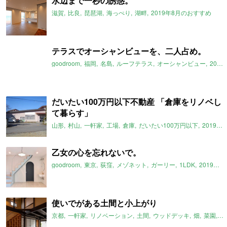
水辺まで一秒の誘惑。
滋賀
比良
琵琶湖
海っぺり
湖畔
2019年8月のおすすめ
テラスでオーシャンビューを、二人占め。
goodroom
福岡
名島
ルーフテラス
オーシャンビュー
2019年8月のおすすめ
だいたい100万円以下不動産 「倉庫をリノベし
て暮らす」
山形
村山
一軒家
工場
倉庫
だいたい100万円以下
2019年8月のおすすめ
乙女の心を忘れないで。
goodroom
東京
荻窪
メゾネット
ガーリー
1LDK
2019年8月のおすすめ
使いでがある土間と小上がり
京都
一軒家
リノベーション
土間
ウッドデッキ
畑
菜園
2