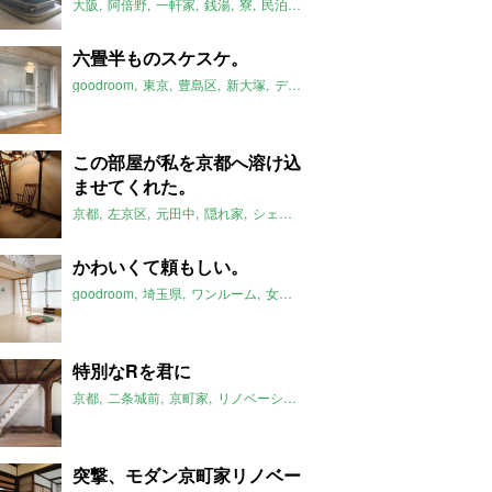
大阪
阿倍野
一軒家
銭湯
寮
民泊
改装可能
DIY可能
2019年12
六畳半ものスケスケ。
goodroom
東京
豊島区
新大塚
デザイナーズ
ワンルーム
スケスケ
この部屋が私を京都へ溶け込
ませてくれた。
京都
左京区
元田中
隠れ家
シェアハウス
2019年12月のおすすめ
かわいくて頼もしい。
goodroom
埼玉県
ワンルーム
女性限定
1人暮らし
オートロック
特別なRを君に
京都
二条城前
京町家
リノベーション
2019年12月のおすすめ
突撃、モダン京町家リノベー