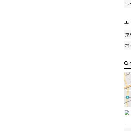
ス
エ
東
埼