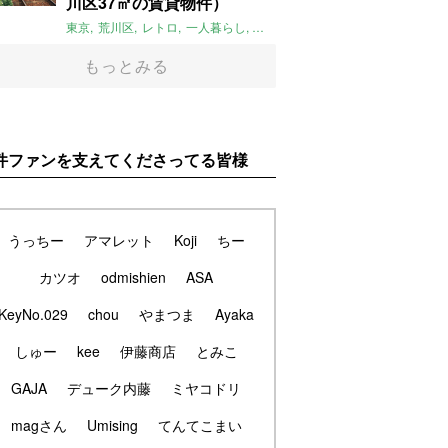
川区37㎡の賃貸物件）
東京
荒川区
レトロ
一人暮らし
タイル
昭和レトロ
大家女子
トダ
もっとみる
件ファンを支えてくださってる皆様
うっちー
アマレット
Koji
ちー
カツオ
odmishien
ASA
KeyNo.029
chou
やまつま
Ayaka
しゅー
kee
伊藤商店
とみこ
GAJA
デューク内藤
ミヤコドリ
magさん
Umising
てんてこまい