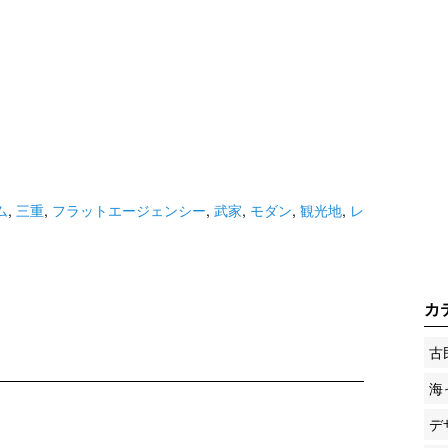
ム
,
三重
,
フラットエージェンシー
,
武家
,
モダン
,
観光地
,
レ
カ
古
海
デ