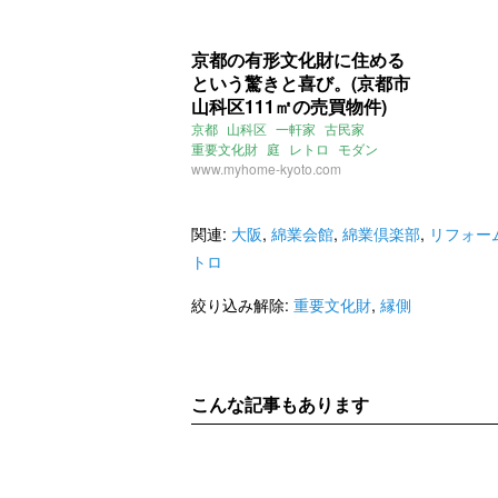
京都の有形文化財に住める
という驚きと喜び。(京都市
山科区111㎡の売買物件)
京都
山科区
一軒家
古民家
重要文化財
庭
レトロ
モダン
縁側
www.myhome-kyoto.com
井戸
フラットエージェンシー
売買
関連:
大阪
,
綿業会館
,
綿業倶楽部
,
リフォー
トロ
絞り込み解除:
重要文化財
,
縁側
こんな記事もあります