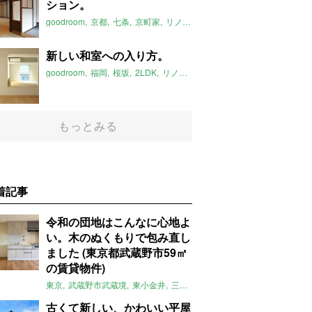
ション。
goodroom
京都
七条
京町家
リノベーション
2019年12月のおすす
新しい和室への入り方。
goodroom
福岡
桜坂
2LDK
リノベーション
和室
2人暮らし
ファ
もっとみる
着記事
令和の団地はこんなに心地よ
い。木のぬくもりで包み直し
ました (東京都武蔵野市59㎡
の賃貸物件)
東京
武蔵野市武蔵境
東小金井
三鷹
団地
リノベーション
木
2LD
古くて新しい、かわいい平屋