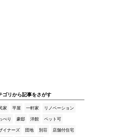
テゴリから記事をさがす
民家
平屋
一軒家
リノベーション
っぺり
豪邸
洋館
ペット可
ザイナーズ
団地
別荘
店舗付住宅