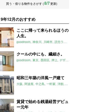
8/7
買う・借りる物件をさがす (
更新)
019年12月のおすすめ
ここに帰って来られるほうの
人生。
goodroom
神奈川
川崎市
読売ランド前駅
無垢床
デザイナーズ
2
クールの中にも、繊細さ。
goodroom
東京
墨田区
押上
デザイナーズ
1LDK
2019年12月の
昭和三年築の洋風一戸建て
大阪
阿波座
中之島
一軒家
洋館
家庭菜園
2019年12月のおすすめ
賃貸で始める銭湯経営デビュ
ー元年