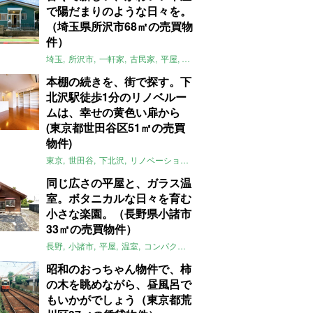
で陽だまりのような日々を。
（埼玉県所沢市68㎡の売買物
件）
埼玉
所沢市
一軒家
古民家
平屋
庭
リノベーション
アメリカンハ
本棚の続きを、街で探す。下
北沢駅徒歩1分のリノベルー
ムは、幸せの黄色い扉から
(東京都世田谷区51㎡の売買
物件)
東京
世田谷
下北沢
リノベーション
1LDK
本棚
ライター：ほしり
同じ広さの平屋と、ガラス温
室。ボタニカルな日々を育む
小さな楽園。（長野県小諸市
33㎡の売買物件）
長野
小諸市
平屋
温室
コンパクト
自然
植物
庭
吹き抜け
無垢
昭和のおっちゃん物件で、柿
の木を眺めながら、昼風呂で
もいかがでしょう（東京都荒