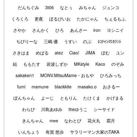
だんちぐみ
3t06
なとぅ
みちゃん
ジュンコ
くろくろ
更夜
ぽるぴいお
たかにゃん
ちぇるもふ
さやか
さんかく
ひろ
あんさー
iron
ヨシニイ
ちびりーな
三嶋 優
うすい
のぶ
ﾈｺﾁｬﾝのｶﾘﾝﾄ
さきはま
めばる
atez
Ciao!
JIMA
ぽむ
ユン
結
ももたす
岩波しずか
MKstyle
Kaco
のぞみ
sakaken1
MONV.MitsuMame・おもや
ひろみっち
fumi
mamune
blackkite
masako.o
おさるー
ぽんちゃん
よーじ
ともりん
たけくま
かげまる
わらび
川島あゆみ
theゆうこ
シーサイド
きんちゃん
mee
なわとび
花火丸
霜月
いんちょう
有賀 悠歩
サラリーマン大家のTAKA