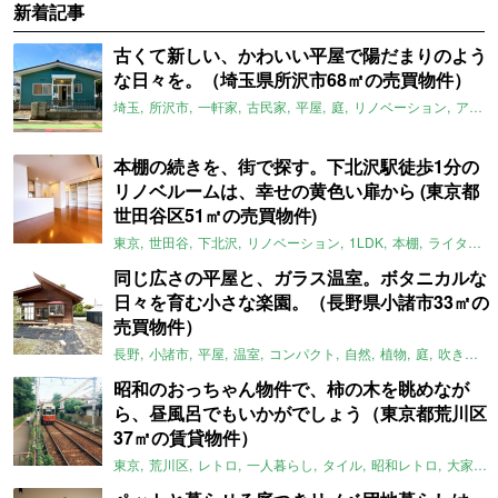
新着記事
古くて新しい、かわいい平屋で陽だまりのよう
な日々を。（埼玉県所沢市68㎡の売買物件）
埼玉
所沢市
一軒家
古民家
平屋
庭
リノベーション
アメリカンハウス
本棚の続きを、街で探す。下北沢駅徒歩1分の
リノベルームは、幸せの黄色い扉から (東京都
世田谷区51㎡の売買物件)
東京
世田谷
下北沢
リノベーション
1LDK
本棚
ライター：ほしりょうこ
同じ広さの平屋と、ガラス温室。ボタニカルな
日々を育む小さな楽園。（長野県小諸市33㎡の
売買物件）
長野
小諸市
平屋
温室
コンパクト
自然
植物
庭
吹き抜け
昭和のおっちゃん物件で、柿の木を眺めなが
ら、昼風呂でもいかがでしょう（東京都荒川区
37㎡の賃貸物件）
東京
荒川区
レトロ
一人暮らし
タイル
昭和レトロ
大家女子