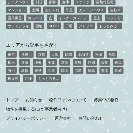
シェアハウス
別荘
豪邸
倉庫
スケスケ
店舗付住宅
マンション
土間
おしゃれ
平屋
ガレージハウス
自転車
露天風呂
海っペリ
庭
インナーガレージ
屋上
ペット可
ウッドデッキ
団地
SOHO
工場
アトリエ
もっとみる…
エリアから記事をさがす
東京
神奈川
京都
大阪
福岡
北海道
宮城
群馬
栃木
茨城
埼玉
千葉
新潟
長野
静岡
愛知
岐阜
石川
滋賀
奈良
兵庫
岡山
広島
徳島
熊本
長崎
鹿児島
沖縄
もっとみる…
トップ
お知らせ
物件ファンについて
募集中の物件
物件を掲載するには(事業者向け)
プライバシーポリシー
運営会社
お問い合わせ