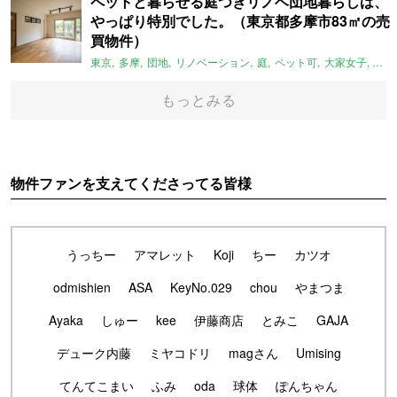
ペットと暮らせる庭つきリノベ団地暮らしは、
やっぱり特別でした。（東京都多摩市83㎡の売
買物件）
東京
多摩
団地
リノベーション
庭
ペット可
大家女子
団地
もっとみる
物件ファンを支えてくださってる皆様
うっちー
アマレット
Koji
ちー
カツオ
odmishien
ASA
KeyNo.029
chou
やまつま
Ayaka
しゅー
kee
伊藤商店
とみこ
GAJA
デューク内藤
ミヤコドリ
magさん
Umising
てんてこまい
ふみ
oda
球体
ぽんちゃん