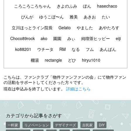
ころころころちゃん
きよのふみ
ぽん
hasechaco
ぴんが
ゆうこぼ〜ん
雅美
あきお
たい
立川ほっとライン院長
Gelato
やました
あやたろす
Choco89rock
ako
園園
みぃ
純喫茶ヒッピー
eiji
ko88201
ウチータ
RM
なる
フム
あんぱん
棚湯
rectangle
どひ
hiryu1010
こちらは、ファンクラブ「物件ファンファンの会」にて物件ファン
の活動をサポートしてくださった方々です。
現在は申込みを終了しています。
詳細はこちら
カテゴリから記事をさがす
一軒家
リノベーション
デザイナーズ
古民家
DIY