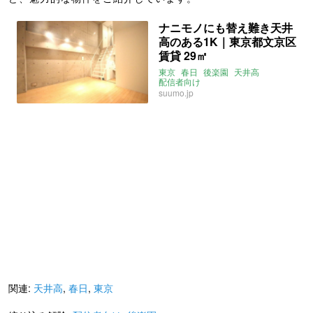
ナニモノにも替え難き天井
高のある1K｜東京都文京区
賃貸 29㎡
東京
春日
後楽園
天井高
配信者向け
suumo.jp
関連:
天井高
,
春日
,
東京