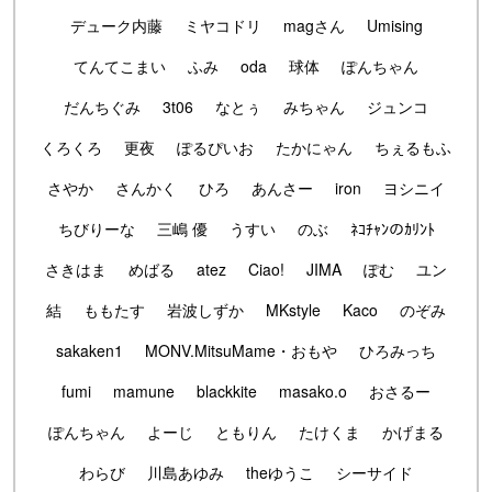
デューク内藤
ミヤコドリ
magさん
Umising
てんてこまい
ふみ
oda
球体
ぽんちゃん
だんちぐみ
3t06
なとぅ
みちゃん
ジュンコ
くろくろ
更夜
ぽるぴいお
たかにゃん
ちぇるもふ
さやか
さんかく
ひろ
あんさー
iron
ヨシニイ
ちびりーな
三嶋 優
うすい
のぶ
ﾈｺﾁｬﾝのｶﾘﾝﾄ
さきはま
めばる
atez
Ciao!
JIMA
ぽむ
ユン
結
ももたす
岩波しずか
MKstyle
Kaco
のぞみ
sakaken1
MONV.MitsuMame・おもや
ひろみっち
fumi
mamune
blackkite
masako.o
おさるー
ぽんちゃん
よーじ
ともりん
たけくま
かげまる
わらび
川島あゆみ
theゆうこ
シーサイド