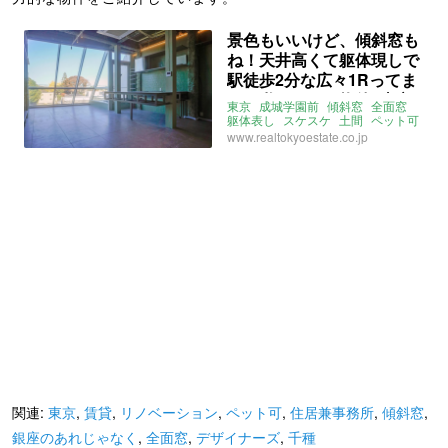
景色もいいけど、傾斜窓も
ね！天井高くて躯体現しで
駅徒歩2分な広々1Rってま
さに私のための物件 (東京
東京
成城学園前
傾斜窓
全面窓
都世田谷区45.34㎡～の賃
躯体表し
スケスケ
土間
ペット可
住居兼事務所
賃貸
www.realtokyoestate.co.jp
貸物件)
関連:
東京
,
賃貸
,
リノベーション
,
ペット可
,
住居兼事務所
,
傾斜窓
,
銀座のあれじゃなく
,
全面窓
,
デザイナーズ
,
千種