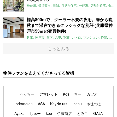
神奈川
横須賀市
田浦
月見台住宅
一軒家
店舗付住宅
食住近接
標高800mで、クーラー不要の夜を。春から晩
秋まで滞在できるクラシックな別荘 (兵庫県神
戸市53㎡の売買物件)
兵庫
神戸市
灘区
六甲
別荘
レトロ
マンション
絶景
避暑
もっとみる
物件ファンを支えてくださってる皆様
うっちー
アマレット
Koji
ちー
カツオ
odmishien
ASA
KeyNo.029
chou
やまつま
Ayaka
しゅー
kee
伊藤商店
とみこ
GAJA