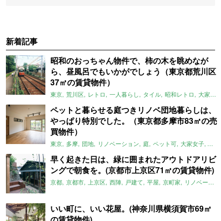
新着記事
昭和のおっちゃん物件で、柿の木を眺めなが
ら、昼風呂でもいかがでしょう（東京都荒川区
37㎡の賃貸物件）
東京
荒川区
レトロ
一人暮らし
タイル
昭和レトロ
大家女子
ペットと暮らせる庭つきリノベ団地暮らしは、
やっぱり特別でした。（東京都多摩市83㎡の売
買物件）
東京
多摩
団地
リノベーション
庭
ペット可
大家女子
団地
早く起きた日は、緑に囲まれたアウトドアリビ
ングで朝食を。(京都市上京区71㎡の賃貸物件)
京都
京都市
上京区
西陣
戸建て
平屋
京町家
リノベーション
いい町に、いい花屋。(神奈川県横須賀市69㎡
の賃貸物件)