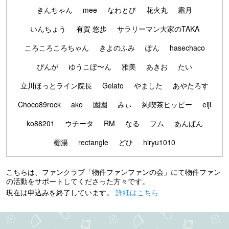
きんちゃん
mee
なわとび
花火丸
霜月
いんちょう
有賀 悠歩
サラリーマン大家のTAKA
ころころころちゃん
きよのふみ
ぽん
hasechaco
ぴんが
ゆうこぼ〜ん
雅美
あきお
たい
立川ほっとライン院長
Gelato
やました
あやたろす
Choco89rock
ako
園園
みぃ
純喫茶ヒッピー
eiji
ko88201
ウチータ
RM
なる
フム
あんぱん
棚湯
rectangle
どひ
hiryu1010
こちらは、ファンクラブ「物件ファンファンの会」にて物件ファン
の活動をサポートしてくださった方々です。
現在は申込みを終了しています。
詳細はこちら