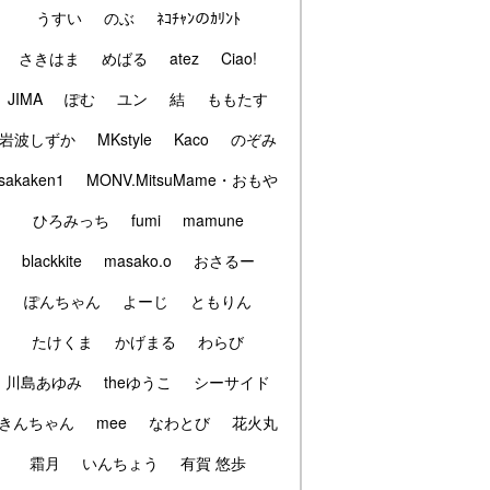
うすい
のぶ
ﾈｺﾁｬﾝのｶﾘﾝﾄ
さきはま
めばる
atez
Ciao!
JIMA
ぽむ
ユン
結
ももたす
岩波しずか
MKstyle
Kaco
のぞみ
sakaken1
MONV.MitsuMame・おもや
ひろみっち
fumi
mamune
blackkite
masako.o
おさるー
ぽんちゃん
よーじ
ともりん
たけくま
かげまる
わらび
川島あゆみ
theゆうこ
シーサイド
きんちゃん
mee
なわとび
花火丸
霜月
いんちょう
有賀 悠歩