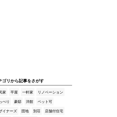
テゴリから記事をさがす
民家
平屋
一軒家
リノベーション
っぺり
豪邸
洋館
ペット可
ザイナーズ
団地
別荘
店舗付住宅