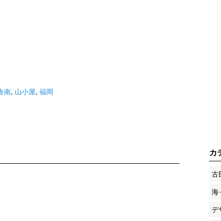
倉南
,
山小屋
,
福岡
カ
古
海
デ