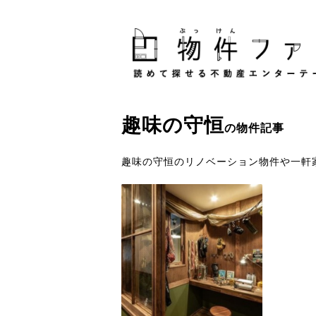
趣味
の
守恒
の物件記事
趣味の守恒のリノベーション物件や一軒