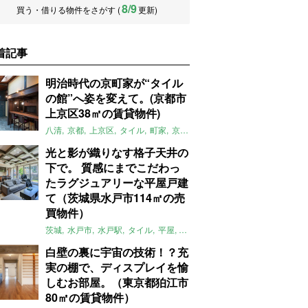
8/9
買う・借りる物件をさがす (
更新)
着記事
明治時代の京町家が“タイル
の館”へ姿を変えて。(京都市
上京区38㎡の賃貸物件)
八清
京都
上京区
タイル
町家
京町家
レトロ
リノベーション
賃
光と影が織りなす格子天井の
下で。 質感にまでこだわっ
たラグジュアリーな平屋戸建
て（茨城県水戸市114㎡の売
買物件）
茨城
水戸市
水戸駅
タイル
平屋
一軒家
テラス
庭
募集中
売買
白壁の裏に宇宙の技術！？充
実の棚で、ディスプレイを愉
しむお部屋。（東京都狛江市
80㎡の賃貸物件）