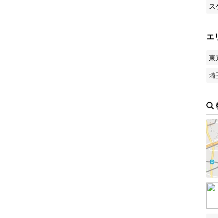
ス
エ
東
埼