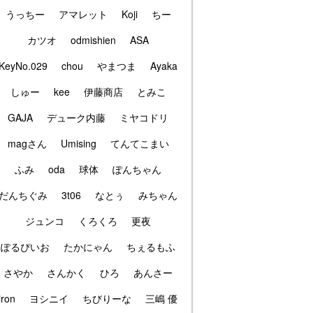
うっちー
アマレット
Koji
ちー
カツオ
odmishien
ASA
KeyNo.029
chou
やまつま
Ayaka
しゅー
kee
伊藤商店
とみこ
GAJA
デューク内藤
ミヤコドリ
magさん
Umising
てんてこまい
ふみ
oda
球体
ぽんちゃん
だんちぐみ
3t06
なとぅ
みちゃん
ジュンコ
くろくろ
更夜
ぽるぴいお
たかにゃん
ちぇるもふ
さやか
さんかく
ひろ
あんさー
iron
ヨシニイ
ちびりーな
三嶋 優