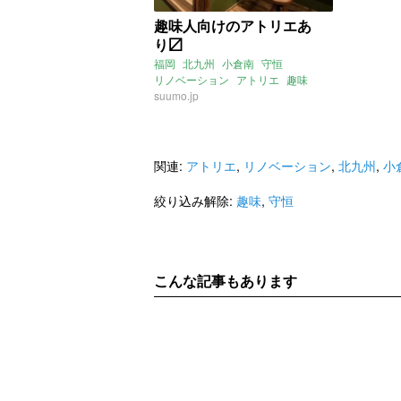
趣味人向けのアトリエあ
り〼
福岡
北九州
小倉南
守恒
リノベーション
アトリエ
趣味
山小屋
suumo.jp
関連:
アトリエ
,
リノベーション
,
北九州
,
小
絞り込み解除:
趣味
,
守恒
こんな記事もあります