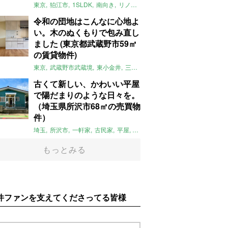
東京
狛江市
1SLDK
南向き
リノベ
キッチン
棚
広い
ガイナ塗料
令和の団地はこんなに心地よ
い。木のぬくもりで包み直し
ました (東京都武蔵野市59㎡
の賃貸物件)
東京
武蔵野市武蔵境
東小金井
三鷹
団地
リノベーション
木
2LD
古くて新しい、かわいい平屋
で陽だまりのような日々を。
（埼玉県所沢市68㎡の売買物
件）
埼玉
所沢市
一軒家
古民家
平屋
庭
リノベーション
アメリカンハ
もっとみる
件ファンを支えてくださってる皆様