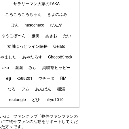
サラリーマン大家のTAKA
ころころころちゃん
きよのふみ
ぽん
hasechaco
ぴんが
ゆうこぼ〜ん
雅美
あきお
たい
立川ほっとライン院長
Gelato
やました
あやたろす
Choco89rock
ako
園園
みぃ
純喫茶ヒッピー
eiji
ko88201
ウチータ
RM
なる
フム
あんぱん
棚湯
rectangle
どひ
hiryu1010
ちらは、ファンクラブ「物件ファンファンの
」にて物件ファンの活動をサポートしてくだ
った方々です。