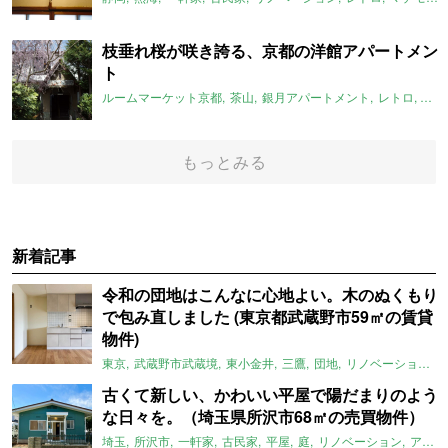
枝垂れ桜が咲き誇る、京都の洋館アパートメン
ト
ルームマーケット京都
茶山
銀月アパートメント
レトロ
洋館
もっとみる
新着記事
令和の団地はこんなに心地よい。木のぬくもり
で包み直しました (東京都武蔵野市59㎡の賃貸
物件)
東京
武蔵野市武蔵境
東小金井
三鷹
団地
リノベーション
古くて新しい、かわいい平屋で陽だまりのよう
な日々を。（埼玉県所沢市68㎡の売買物件）
埼玉
所沢市
一軒家
古民家
平屋
庭
リノベーション
アメリカンハウス