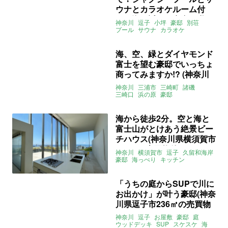
ウナとカラオケルーム付
き、海の近くの豪邸で私は
神奈川
逗子
小坪
豪邸
別荘
人魚になる（神奈川県逗子
プール
サウナ
カラオケ
セカンドハウス
民泊
市183㎡の売買物件）
ライター：葱山紫蘇子
売買
海、空、緑とダイヤモンド
富士を望む豪邸でいっちょ
商ってみますか!? (神奈川
県三浦市89㎡＋277㎡の売
神奈川
三浦市
三崎町
諸磯
買物件)
三崎口
浜の原
豪邸
オーシャンビュー
ルーフバルコニー
売買
海から徒歩2分。空と海と
富士山がとけあう絶景ビー
チハウス(神奈川県横須賀市
180㎡の売買物件)
神奈川
横須賀市
逗子
久留和海岸
豪邸
海っぺり
キッチン
バスルーム
オーシャンビュー
富士山
ライター：葱山紫蘇子
売買
「うちの庭からSUPで川に
お出かけ」が叶う豪邸(神奈
川県逗子市236㎡の売買物
件)
神奈川
逗子
お屋敷
豪邸
庭
ウッドデッキ
SUP
スケスケ
海