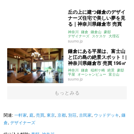
川
逗子海岸
大家女子
ENJOYSTYLE
売買
丘の上に建つ鎌倉のデザイ
ナーズ住宅で美しい夢を見
る｜神奈川県鎌倉市 売買
87㎡
神奈川
鎌倉
鎌倉山
豪邸
デザイナーズ
スケスケ
大理石
バルコニー
アウトサイドリビング
suumo.jp
タイル
鎌倉にある平屋は、富士山
と江の島の絶景スポット！|
神奈川県鎌倉市 売買 196㎡
神奈川
鎌倉
稲村ケ崎
絶景
豪邸
平屋
オーシャンビュー
富士山
家庭菜園
庭
ウッドデッキ
BBQ
suumo.jp
もっとみる
関連:
一軒家
,
庭
,
売買
,
東京
,
京都
,
別荘
,
古民家
,
ウッドデッキ
,
鎌
倉
,
デザイナーズ