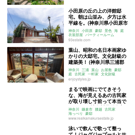
ウッドデッキ
庭
テラス
自然
ガーデニング
屋根裏
和室
暖炉
募集中
売買
小田原の丘の上の洋館邸
宅。朝は山並み、夕方は水
平線を。(神奈川県小田原市
355㎡の売買物件)
神奈川
小田原
豪邸
景色
海
庭
衣装部屋
パーティールーム
二世帯住宅
高台
旧三福不動産
93estate.com
一軒家
一戸建て
売買
葉山、昭和の名日本画家ゆ
かりの大邸宅。文化財級の
建築美！ (神奈川県三浦郡
148㎡の売買物件)
神奈川
三浦
葉山
お屋敷
豪邸
庭
古民家
一軒家
文化財級
大家女子
売買
enjoystyles.jp
まるで映画にでてきそう
な、海が見えるあの古民家
が取り壊し寸前って本当で
すか？！ (神奈川県鎌倉市
神奈川
鎌倉市
腰越
古民家
118㎡の売買物件)
海っぺり
豪邸
ライター：葱山紫蘇子
売買
www.realkamakuraestate.jp
泳いで飲んで歌って整っ
て！ジャグジープールとサ