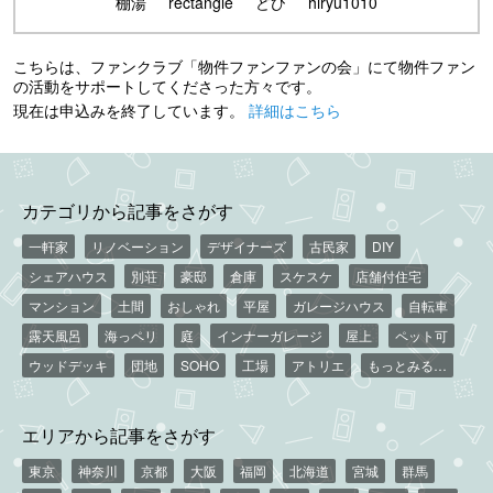
棚湯
rectangle
どひ
hiryu1010
こちらは、ファンクラブ「物件ファンファンの会」にて物件ファン
の活動をサポートしてくださった方々です。
現在は申込みを終了しています。
詳細はこちら
カテゴリから記事をさがす
一軒家
リノベーション
デザイナーズ
古民家
DIY
シェアハウス
別荘
豪邸
倉庫
スケスケ
店舗付住宅
マンション
土間
おしゃれ
平屋
ガレージハウス
自転車
露天風呂
海っペリ
庭
インナーガレージ
屋上
ペット可
ウッドデッキ
団地
SOHO
工場
アトリエ
もっとみる…
エリアから記事をさがす
東京
神奈川
京都
大阪
福岡
北海道
宮城
群馬