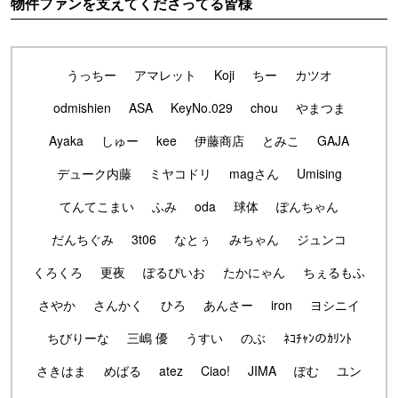
物件ファンを支えてくださってる皆様
うっちー
アマレット
Koji
ちー
カツオ
odmishien
ASA
KeyNo.029
chou
やまつま
Ayaka
しゅー
kee
伊藤商店
とみこ
GAJA
デューク内藤
ミヤコドリ
magさん
Umising
てんてこまい
ふみ
oda
球体
ぽんちゃん
だんちぐみ
3t06
なとぅ
みちゃん
ジュンコ
くろくろ
更夜
ぽるぴいお
たかにゃん
ちぇるもふ
さやか
さんかく
ひろ
あんさー
iron
ヨシニイ
ちびりーな
三嶋 優
うすい
のぶ
ﾈｺﾁｬﾝのｶﾘﾝﾄ
さきはま
めばる
atez
Ciao!
JIMA
ぽむ
ユン