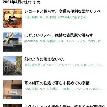
2021年4月のおすすめ
レコードと暮らす、交通も便利な団地リノベ
千葉
船橋
飯山満
団地
2021年4月のおすすめ
ほどよいリノベ、絶妙な古民家で暮らす
goodroom
福岡
福岡市
土間
リノベーション
戸建て
古民家
幻のように消えないで。
東京
渋谷区
メゾネット
バルコニー
おしゃれ
ふたりぐらし
寄木細工の住処で暮らす初めての京都
八清
京都
今出川
鞍馬口
一軒家
リノベーション
2021年4月のおすすめ
「住む」という概念を遥かに超えてきた芸術的