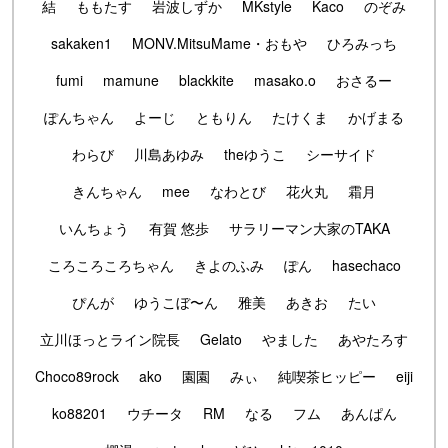
結
ももたす
岩波しずか
MKstyle
Kaco
のぞみ
sakaken1
MONV.MitsuMame・おもや
ひろみっち
fumi
mamune
blackkite
masako.o
おさるー
ぽんちゃん
よーじ
ともりん
たけくま
かげまる
わらび
川島あゆみ
theゆうこ
シーサイド
きんちゃん
mee
なわとび
花火丸
霜月
いんちょう
有賀 悠歩
サラリーマン大家のTAKA
ころころころちゃん
きよのふみ
ぽん
hasechaco
ぴんが
ゆうこぼ〜ん
雅美
あきお
たい
立川ほっとライン院長
Gelato
やました
あやたろす
Choco89rock
ako
園園
みぃ
純喫茶ヒッピー
eiji
ko88201
ウチータ
RM
なる
フム
あんぱん