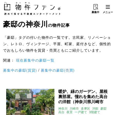
募集中
メニュー
豪邸
の
神奈川
の物件記事
「豪邸」タグの付いた物件の一覧です。古民家、リノベーショ
ン、レトロ、ヴィンテージ、平屋、町家、庭付きなど、個性的
でおもしろい物件を賃貸・売買ともにご紹介しています。
関連：
現在募集中の豪邸一覧
募集中の豪邸(賃貸)
/
募集中の豪邸(売買)
暖炉、緑のガーデン、屋根
裏部屋。憧れを集めた高台
の洋館（神奈川県川崎市
150㎡の売買物件）
神奈川
川崎市
多摩区
洋館
豪邸
高台
夜景
一戸建て
3階建て