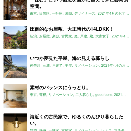
空間。
東京
目黒区
一軒家
豪邸
デザイナーズ
2021年4月のおすすめ
圧倒的なお屋敷。大正時代の14LDKK！
新潟
お屋敷
豪邸
古民家
庭
戸建
蔵
大家女子
2021年4月のおすすめ
いつか夢見た平屋、海の見える暮らし
神奈川
三浦
戸建て
平屋
リノベーション
2021年4月のおすすめ
素材のバランスにうっとり。
東京
蓮根
リノベーション
二人暮らし
goodroom
2021年4月のおすすめ
海近くの古民家で、ゆるくのんびり暮らした
い。
静岡
熱海
一軒家
古民家
リノベーション
レトロ
マチモリ不動産