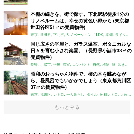
本棚の続きを、街で探す。下北沢駅徒歩1分の
リノベルームは、幸せの黄色い扉から (東京都
世田谷区51㎡の売買物件)
東京
世田谷
下北沢
リノベーション
1LDK
本棚
ライター：ほしりょうこ
同じ広さの平屋と、ガラス温室。ボタニカルな
日々を育む小さな楽園。（長野県小諸市33㎡の
売買物件）
長野
小諸市
平屋
温室
コンパクト
自然
植物
庭
吹き抜け
昭和のおっちゃん物件で、柿の木を眺めなが
ら、昼風呂でもいかがでしょう（東京都荒川区
37㎡の賃貸物件）
東京
荒川区
レトロ
一人暮らし
タイル
昭和レトロ
大家女子
もっとみる