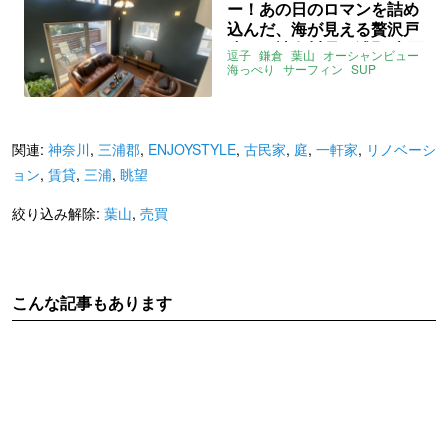
ー！あの日のロマンを詰め
込んだ、海が見える贅沢戸
建て｜神奈川県三浦郡 売買
逗子
鎌倉
葉山
オーシャンビュー
159㎡
海っぺり
サーフィン
SUP
ウッドデッキ
薪ストーブ
豪邸
ENJOYSTYLE
売買
関連:
神奈川
,
三浦郡
,
ENJOYSTYLE
,
古民家
,
庭
,
一軒家
,
リノベーシ
ョン
,
賃貸
,
三浦
,
眺望
絞り込み解除:
葉山
,
売買
こんな記事もあります