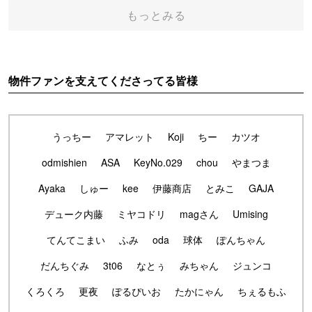
もっとみる
物件ファンを支えてくださってる皆様
うっちー
アマレット
Koji
ちー
カツオ
odmishien
ASA
KeyNo.029
chou
やまつま
Ayaka
しゅー
kee
伊藤商店
とみこ
GAJA
デューク内藤
ミヤコドリ
magさん
Umising
てんてこまい
ふみ
oda
球体
ぽんちゃん
だんちぐみ
3t06
なとぅ
みちゃん
ジュンコ
くろくろ
更夜
ぽるぴいお
たかにゃん
ちぇるもふ