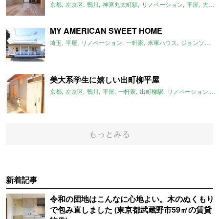
京都
左京区
鴨川
神宮丸太町駅
リノベーション
平屋
大文字山
MY AMERICAN SWEET HOME
埼玉
平屋
リノベーション
一軒家
米軍ハウス
ジョンソンタウン
美大系学生に嬉しい出町柳平屋
京都
左京区
鴨川
平屋
一軒家
出町柳駅
リノベーション
平
もっとみる
新着記事
令和の団地はこんなに心地よい。木のぬくもり
で包み直しました (東京都武蔵野市59㎡の賃貸