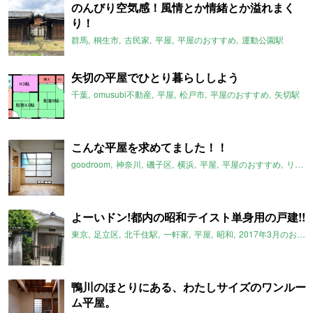
のんびり空気感！風情とか情緒とか溢れまく
り！
群馬
桐生市
古民家
平屋
平屋のおすすめ
運動公園駅
矢切の平屋でひとり暮らししよう
千葉
omusubi不動産
平屋
松戸市
平屋のおすすめ
矢切駅
こんな平屋を求めてました！！
goodroom
神奈川
磯子区
横浜
平屋
平屋のおすすめ
リノベーション
よーいドン!都内の昭和テイスト単身用の戸建!!
東京
足立区
北千住駅
一軒家
平屋
昭和
2017年3月のおすすめ
鴨川のほとりにある、わたしサイズのワンルー
ム平屋。