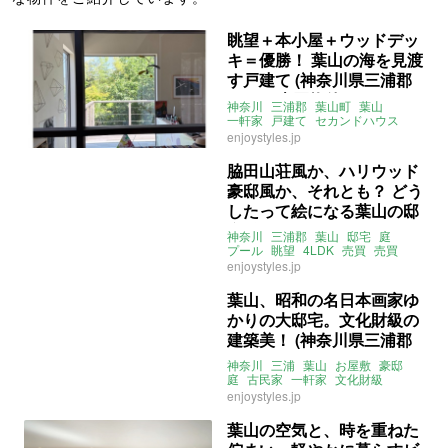
眺望＋本小屋＋ウッドデッ
キ＝優勝！ 葉山の海を見渡
す戸建て (神奈川県三浦郡
99㎡の売買物件)
神奈川
三浦郡
葉山町
葉山
一軒家
戸建て
セカンドハウス
スケルトンハウス
眺望
enjoystyles.jp
ウッドデッキ
駐車場
2LDK
ENJOYSTYLE
売買
脇田山荘風か、ハリウッド
豪邸風か、それとも？ どう
したって絵になる葉山の邸
宅 (神奈川県三浦郡223㎡の
神奈川
三浦郡
葉山
邸宅
庭
売買物件)
プール
眺望
4LDK
売買
売買
enjoystyles.jp
葉山、昭和の名日本画家ゆ
かりの大邸宅。文化財級の
建築美！ (神奈川県三浦郡
148㎡の売買物件)
神奈川
三浦
葉山
お屋敷
豪邸
庭
古民家
一軒家
文化財級
大家女子
売買
enjoystyles.jp
葉山の空気と、時を重ねた