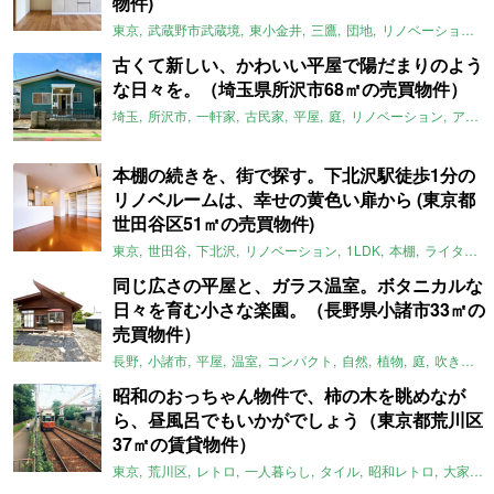
物件)
東京
武蔵野市武蔵境
東小金井
三鷹
団地
リノベーション
古くて新しい、かわいい平屋で陽だまりのよう
な日々を。（埼玉県所沢市68㎡の売買物件）
埼玉
所沢市
一軒家
古民家
平屋
庭
リノベーション
アメリカンハウス
本棚の続きを、街で探す。下北沢駅徒歩1分の
リノベルームは、幸せの黄色い扉から (東京都
世田谷区51㎡の売買物件)
東京
世田谷
下北沢
リノベーション
1LDK
本棚
ライター：ほしりょうこ
同じ広さの平屋と、ガラス温室。ボタニカルな
日々を育む小さな楽園。（長野県小諸市33㎡の
売買物件）
長野
小諸市
平屋
温室
コンパクト
自然
植物
庭
吹き抜け
昭和のおっちゃん物件で、柿の木を眺めなが
ら、昼風呂でもいかがでしょう（東京都荒川区
37㎡の賃貸物件）
東京
荒川区
レトロ
一人暮らし
タイル
昭和レトロ
大家女子