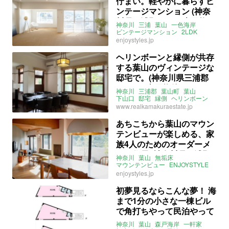
佇まい。軽やかに暮らすビ
ンテージマンション (神奈
川県三浦郡78㎡の売買物
神奈川
三浦
葉山
一色海岸
件)
ビンテージマンション
2LDK
リノベーション
海っぺり
enjoystyles.jp
ライター：ほしりょうこ
売買
ヘリンボーンと縁側が共存
する葉山のヴィンテージな
邸宅で。(神奈川県三浦郡
235㎡の売買物件)
神奈川
三浦郡
葉山町
葉山
下山口
邸宅
縁側
ヘリンボーン
庭
離れ
古民家
リノベーション
www.realkamakuraestate.jp
眺望
売買
あちこちから葉山のマウン
テンビューが楽しめる、家
族4人のためのオーダーメ
イド住居 (神奈川県三浦郡
神奈川
葉山
無垢床
96㎡の売買物件)
マウンテンビュー
ENJOYSTYLE
売買
enjoystyles.jp
初夢見るならこんな夢！ 海
まで1分の小さな一棟ビル
で角打ちやって民泊やって
最上階で暮らす！(神奈川県
神奈川
葉山
森戸海岸
一軒家