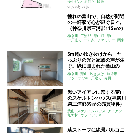
三浦郡115.38㎡の売買物
極小ビル
角打ち
民泊
ENJOYSTYLE
売買
enjoystyles.jp
件)
憧れの葉山で、自然が間近
の一軒家で心が凪ぐ日々。
（神奈川県三浦郡112㎡の
売買物件）
神奈川
三浦郡
葉山町
葉山
一戸建て
一軒家
ファミリー
関東
売買
5m超の吹き抜けから、た
っぷりの光と家族の声が注
ぐ。緑に囲まれた葉山の
家。(神奈川県三浦郡90㎡
神奈川
葉山
吹き抜け
無垢床
の売買物件)
ウッドデッキ
戸建て
売買
黒いアイアンに恋する葉山
のスケルトンハウス(神奈川
県三浦郡89㎡の売買物件)
葉山
スケルトンハウス
アイアン
無垢材
ウッドデッキ
ENJOYSTYLE
売買
薪ストーブに絶景バルコニ