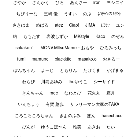
さやか
さんかく
ひろ
あんさー
iron
ヨシニイ
ちびりーな
三嶋 優
うすい
のぶ
ﾈｺﾁｬﾝのｶﾘﾝﾄ
さきはま
めばる
atez
Ciao!
JIMA
ぽむ
ユン
結
ももたす
岩波しずか
MKstyle
Kaco
のぞみ
sakaken1
MONV.MitsuMame・おもや
ひろみっち
fumi
mamune
blackkite
masako.o
おさるー
ぽんちゃん
よーじ
ともりん
たけくま
かげまる
わらび
川島あゆみ
theゆうこ
シーサイド
きんちゃん
mee
なわとび
花火丸
霜月
いんちょう
有賀 悠歩
サラリーマン大家のTAKA
ころころころちゃん
きよのふみ
ぽん
hasechaco
ぴんが
ゆうこぼ〜ん
雅美
あきお
たい