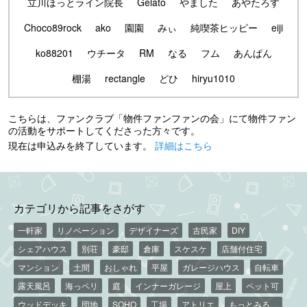
立川ほっとライン院長
Gelato
やました
あやたろす
Choco89rock
ako
園園
みぃ
純喫茶ヒッピー
eiji
ko88201
ウチータ
RM
なる
フム
あんぱん
棚湯
rectangle
どひ
hiryu1010
こちらは、ファンクラブ「物件ファンファンの会」にて物件ファン
の活動をサポートしてくださった方々です。
現在は申込みを終了しています。
詳細はこちら
カテゴリから記事をさがす
一軒家
リノベーション
デザイナーズ
古民家
DIY
シェアハウス
別荘
豪邸
倉庫
スケスケ
店舗付住宅
マンション
土間
おしゃれ
平屋
ガレージハウス
自転車
露天風呂
海っペリ
庭
インナーガレージ
屋上
ペット可
ウッドデッキ
団地
SOHO
工場
アトリエ
もっとみる…