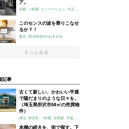
ア。
京都
一軒家
リノベーション
大正
大正ロマン
八清
2016年8月の
このセンスの波を乗りこなせ
るか？！
東京
2016年8月のおすすめ
もっとみる
着記事
古くて新しい、かわいい平屋
で陽だまりのような日々を。
（埼玉県所沢市68㎡の売買物
件）
埼玉
所沢市
一軒家
古民家
平屋
庭
リノベーション
アメリカンハ
本棚の続きを、街で探す。下