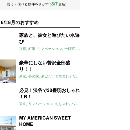
8/7
買う・借りる物件をさがす (
更新)
016年8月のおすすめ
家族と、彼女と遊びたい水遊
び
京都
町家
リノベーション
一軒家
最高
デッキ
お風呂
水遊び
き
豪華にしない贅沢全部盛
り！！
東京
夢の家
豪邸だけど華美じゃない
豪邸
凄い
2016年8月のおす
必見！渋谷で30畳弱おしゃれ
１R！
東京
リノベーション
おしゃれ
バーカウンター
2016年8月のおすす
MY AMERICAN SWEET
HOME