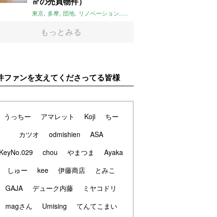
㎡の売買物件）
東京
多摩
団地
リノベーション
庭
ペット可
大家女子
団地リノベ
もっとみる
件ファンを支えてくださってる皆様
うっちー
アマレット
Koji
ちー
カツオ
odmishien
ASA
KeyNo.029
chou
やまつま
Ayaka
しゅー
kee
伊藤商店
とみこ
GAJA
デューク内藤
ミヤコドリ
magさん
Umising
てんてこまい