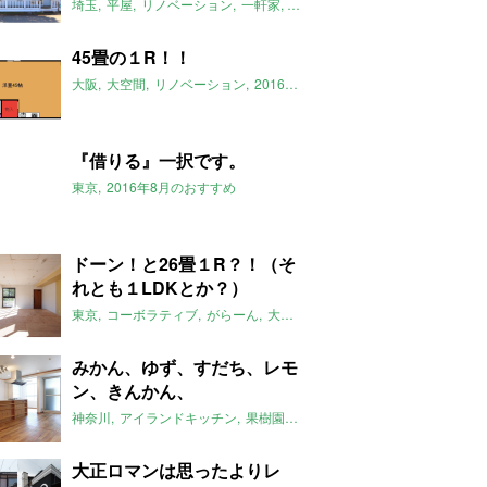
埼玉
平屋
リノベーション
一軒家
米軍ハウス
ジョンソンタウン
2
45畳の１R！！
大阪
大空間
リノベーション
2016年8月のおすすめ
住之江
北加賀
『借りる』一択です。
東京
2016年8月のおすすめ
ドーン！と26畳１R？！（そ
れとも１LDKとか？）
東京
コーボラティブ
がらーん
大空間
2016年8月のおすすめ
みかん、ゆず、すだち、レモ
ン、きんかん、
神奈川
アイランドキッチン
果樹園
庭
火口６つ
2016年8月のおす
大正ロマンは思ったよりレ