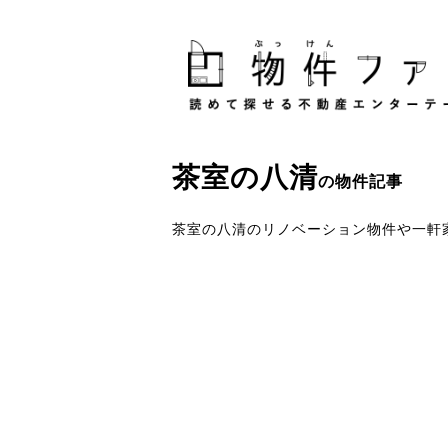
茶室
の
八清
の物件記事
茶室の八清のリノベーション物件や一軒