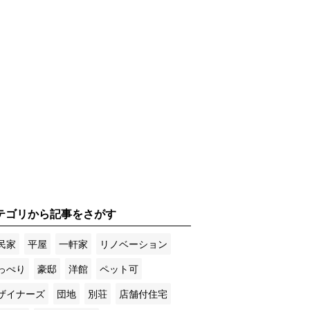
テゴリから記事をさがす
民家
平屋
一軒家
リノベーション
っぺり
豪邸
洋館
ペット可
ザイナーズ
団地
別荘
店舗付住宅