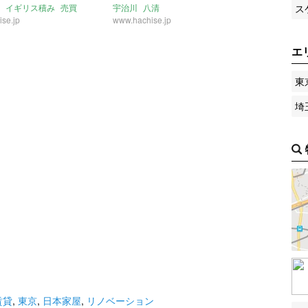
ス
イギリス積み
売買
宇治川
八清
se.jp
www.hachise.jp
エ
東
埼
賃貸
,
東京
,
日本家屋
,
リノベーション