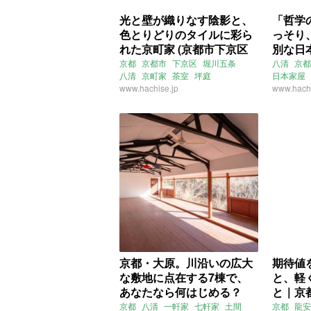
光と壁が織りなす陰影と、
「哲学
色とりどりのタイルに彩ら
っそり
れた京町家 (京都市下京区
別な日
61㎡の賃貸物件)
区93㎡
京都
京都市
下京区
堀川五条
八清
京都
八清
京町家
茶室
坪庭
日本家屋
バルコニー
www.hachise.jp
2DK
土壁
石壁
陰影
www.hachi
タイル
賃貸
京都・大原。川沿いの広大
期待値
な敷地に点在する7棟で、
と、軽
あなたなら何はじめる？
と｜京都
(京都市左京区855㎡の売買
㎡
京都
八清
一軒家
七軒家
土間
京都
龍安