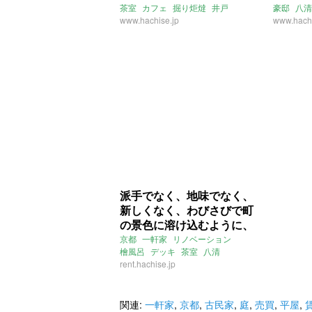
茶室
カフェ
掘り炬燵
井戸
豪邸
八清
物件)
つくばい
www.hachise.jp
囲炉裏
ゲストルーム
www.hachi
川っぺり
売買
派手でなく、地味でなく、
新しくなく、わびさびで町
の景色に溶け込むように、
とにかく良い。
京都
一軒家
リノベーション
檜風呂
デッキ
茶室
八清
rent.hachise.jp
関連:
一軒家
,
京都
,
古民家
,
庭
,
売買
,
平屋
,