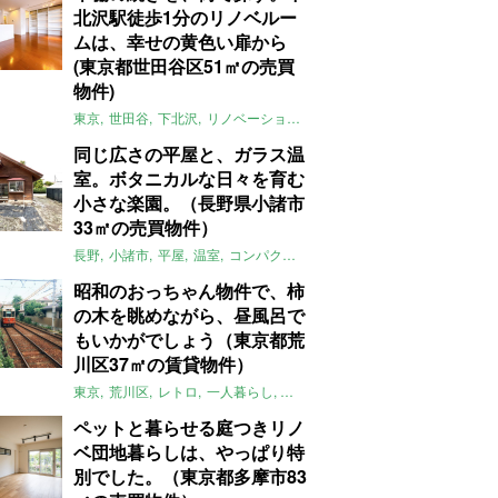
北沢駅徒歩1分のリノベルー
ムは、幸せの黄色い扉から
(東京都世田谷区51㎡の売買
物件)
東京
世田谷
下北沢
リノベーション
1LDK
本棚
ライター：ほしり
同じ広さの平屋と、ガラス温
室。ボタニカルな日々を育む
小さな楽園。（長野県小諸市
33㎡の売買物件）
長野
小諸市
平屋
温室
コンパクト
自然
植物
庭
吹き抜け
無垢
昭和のおっちゃん物件で、柿
の木を眺めながら、昼風呂で
もいかがでしょう（東京都荒
川区37㎡の賃貸物件）
東京
荒川区
レトロ
一人暮らし
タイル
昭和レトロ
大家女子
トダ
ペットと暮らせる庭つきリノ
ベ団地暮らしは、やっぱり特
別でした。（東京都多摩市83