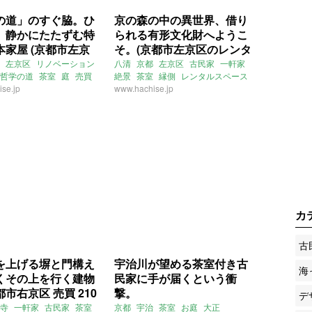
の道」のすぐ脇。ひ
京の森の中の異世界、借り
、静かにたたずむ特
られる有形文化財へようこ
本家屋 (京都市左京
そ。(京都市左京区のレンタ
の売買物件)
ルスペース）
左京区
リノベーション
八清
京都
左京区
古民家
一軒家
哲学の道
茶室
庭
売買
絶景
茶室
縁側
レンタルスペース
se.jp
賃貸
www.hachise.jp
カ
古
を上げる塀と門構え
宇治川が望める茶室付き古
海
くその上を行く建物
民家に手が届くという衝
市右京区 売買 210
撃。
デ
寺
一軒家
古民家
茶室
京都
宇治
茶室
お庭
大正