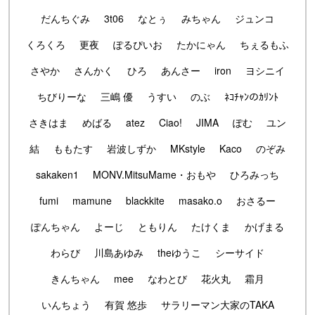
だんちぐみ
3t06
なとぅ
みちゃん
ジュンコ
くろくろ
更夜
ぽるぴいお
たかにゃん
ちぇるもふ
さやか
さんかく
ひろ
あんさー
iron
ヨシニイ
ちびりーな
三嶋 優
うすい
のぶ
ﾈｺﾁｬﾝのｶﾘﾝﾄ
さきはま
めばる
atez
Ciao!
JIMA
ぽむ
ユン
結
ももたす
岩波しずか
MKstyle
Kaco
のぞみ
sakaken1
MONV.MitsuMame・おもや
ひろみっち
fumi
mamune
blackkite
masako.o
おさるー
ぽんちゃん
よーじ
ともりん
たけくま
かげまる
わらび
川島あゆみ
theゆうこ
シーサイド
きんちゃん
mee
なわとび
花火丸
霜月
いんちょう
有賀 悠歩
サラリーマン大家のTAKA