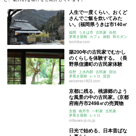
人生で一度くらい、おくど
さんでご飯を炊いてみた
い。(福岡県うきは市140㎡
の売買物件)
福岡
うきは市
古民家
自然
茅葺き屋根
カフェ
旅館
和モダン
リノベーション
山
家いちば
売買
ieichiba.com
築200年の古民家でむかし
のくらしを体験する。（長
野県信濃町の古民家体験
宿）
長野
上水内郡
古民家
宿泊
茅葺き屋根
レトロ
賃貸
seizanso1823.com
京都に残る、桃源郷のよう
な風景の中の古民家。(京都
府南丹市2498㎡の売買物
件）
京都
南丹市
一軒家
古民家
茅葺き屋根
レトロ
リノベーション
店舗付き物件
庭
mitsuwa-js.co.jp
縁側
蔵
売買
日光で始める、日本昔ばな