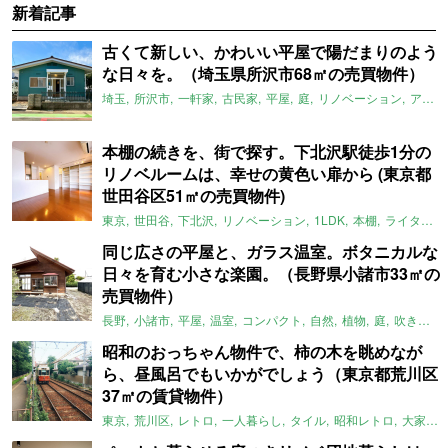
新着記事
古くて新しい、かわいい平屋で陽だまりのよう
な日々を。（埼玉県所沢市68㎡の売買物件）
埼玉
所沢市
一軒家
古民家
平屋
庭
リノベーション
アメリカンハウス
本棚の続きを、街で探す。下北沢駅徒歩1分の
リノベルームは、幸せの黄色い扉から (東京都
世田谷区51㎡の売買物件)
東京
世田谷
下北沢
リノベーション
1LDK
本棚
ライター：ほしりょうこ
同じ広さの平屋と、ガラス温室。ボタニカルな
日々を育む小さな楽園。（長野県小諸市33㎡の
売買物件）
長野
小諸市
平屋
温室
コンパクト
自然
植物
庭
吹き抜け
昭和のおっちゃん物件で、柿の木を眺めなが
ら、昼風呂でもいかがでしょう（東京都荒川区
37㎡の賃貸物件）
東京
荒川区
レトロ
一人暮らし
タイル
昭和レトロ
大家女子