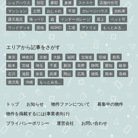
シェアハウス
別荘
豪邸
倉庫
スケスケ
店舗付住宅
マンション
土間
おしゃれ
平屋
ガレージハウス
自転車
露天風呂
海っペリ
庭
インナーガレージ
屋上
ペット可
ウッドデッキ
団地
SOHO
工場
アトリエ
もっとみる…
エリアから記事をさがす
東京
神奈川
京都
大阪
福岡
北海道
宮城
群馬
栃木
茨城
埼玉
千葉
新潟
長野
静岡
愛知
岐阜
石川
滋賀
奈良
兵庫
岡山
広島
徳島
熊本
長崎
鹿児島
沖縄
もっとみる…
トップ
お知らせ
物件ファンについて
募集中の物件
物件を掲載するには(事業者向け)
プライバシーポリシー
運営会社
お問い合わせ