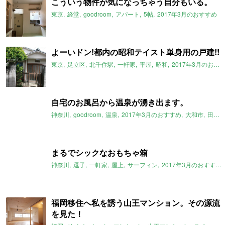
こういう物件が気になっちゃう自分もいる。
東京
経堂
goodroom
アパート
5帖
2017年3月のおすすめ
よーいドン!都内の昭和テイスト単身用の戸建!!
東京
足立区
北千住駅
一軒家
平屋
昭和
2017年3月のおすすめ
自宅のお風呂から温泉が湧き出ます。
神奈川
goodroom
温泉
2017年3月のおすすめ
大和市
田園都市線
まるでシックなおもちゃ箱
神奈川
逗子
一軒家
屋上
サーフィン
2017年3月のおすすめ
福岡移住へ私を誘う山王マンション。その源流
を見た！