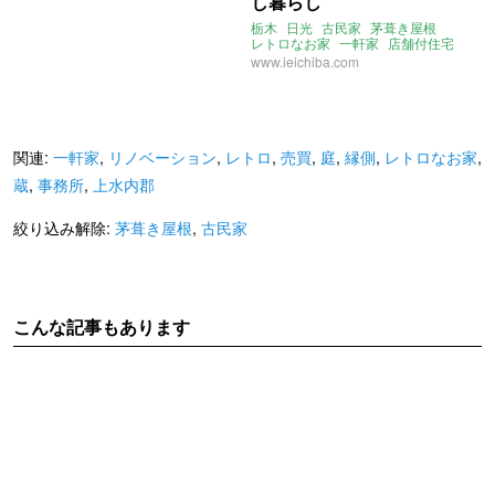
し暮らし
栃木
日光
古民家
茅葺き屋根
レトロなお家
一軒家
店舗付住宅
店舗
事務所
平屋
大家女子
www.ieichiba.com
関連:
一軒家
,
リノベーション
,
レトロ
,
売買
,
庭
,
縁側
,
レトロなお家
,
蔵
,
事務所
,
上水内郡
絞り込み解除:
茅葺き屋根
,
古民家
こんな記事もあります