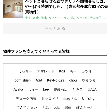
ペットと暮らせる庭つきリノベ団地暮らしは、
やっぱり特別でした。（東京都多摩市83㎡の売
買物件）
東京
多摩
団地
リノベーション
庭
ペット可
大家女子
団地
もっとみる
物件ファンを支えてくださってる皆様
うっちー
アマレット
Koji
ちー
カツオ
odmishien
ASA
KeyNo.029
chou
やまつま
Ayaka
しゅー
kee
伊藤商店
とみこ
GAJA
デューク内藤
ミヤコドリ
magさん
Umising
てんてこまい
ふみ
oda
球体
ぽんちゃん