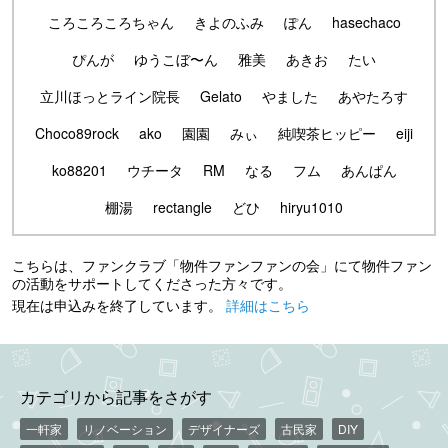
ころころころちゃん
きよのふみ
ぽん
hasechaco
ぴんが
ゆうこぼ〜ん
雅美
あきお
たい
立川ほっとライン院長
Gelato
やました
あやたろす
Choco89rock
ako
園園
みぃ
純喫茶ヒッピー
eiji
ko88201
ウチータ
RM
なる
フム
あんぱん
棚湯
rectangle
どひ
hiryu1010
こちらは、ファンクラブ「物件ファンファンの会」にて物件ファン
の活動をサポートしてくださった方々です。
現在は申込みを終了しています。
詳細はこちら
カテゴリから記事をさがす
一軒家
リノベーション
デザイナーズ
古民家
DIY