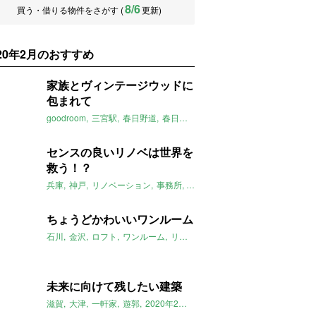
8/6
買う・借りる物件をさがす (
更新)
020年2月のおすすめ
家族とヴィンテージウッドに
包まれて
goodroom
三宮駅
春日野道
春日野道駅
新神戸駅
ウッドヴィンテ
センスの良いリノベは世界を
救う！？
兵庫
神戸
リノベーション
事務所
2020年2月のおすすめ
#StayHo
ちょうどかわいいワンルーム
石川
金沢
ロフト
ワンルーム
リノベーション
2020年2月のおすす
未来に向けて残したい建築
滋賀
大津
一軒家
遊郭
2020年2月のおすすめ