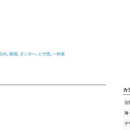
台付
,
舞踊
,
ダンサー
,
ピザ窯
,
一軒家
カ
古
海
デ