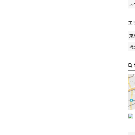
ス
エ
東
埼