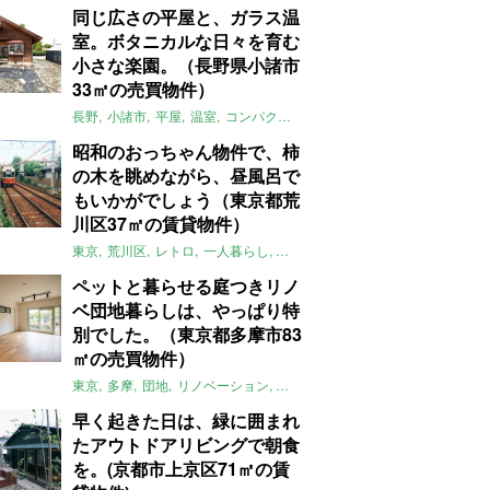
同じ広さの平屋と、ガラス温
室。ボタニカルな日々を育む
小さな楽園。（長野県小諸市
33㎡の売買物件）
長野
小諸市
平屋
温室
コンパクト
自然
植物
庭
吹き抜け
無垢
昭和のおっちゃん物件で、柿
の木を眺めながら、昼風呂で
もいかがでしょう（東京都荒
川区37㎡の賃貸物件）
東京
荒川区
レトロ
一人暮らし
タイル
昭和レトロ
大家女子
トダ
ペットと暮らせる庭つきリノ
ベ団地暮らしは、やっぱり特
別でした。（東京都多摩市83
㎡の売買物件）
東京
多摩
団地
リノベーション
庭
ペット可
大家女子
団地リノベ
早く起きた日は、緑に囲まれ
たアウトドアリビングで朝食
を。(京都市上京区71㎡の賃