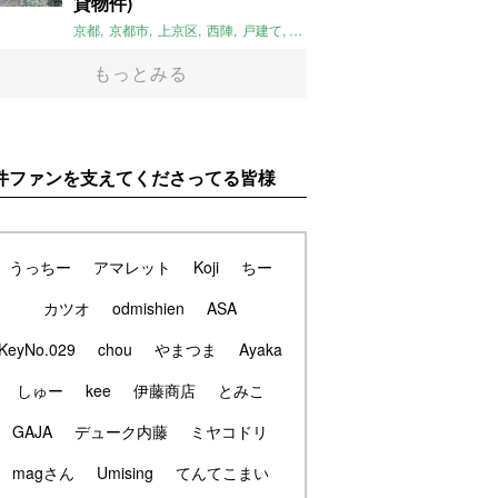
貸物件)
京都
京都市
上京区
西陣
戸建て
平屋
京町家
リノベーション
庭
もっとみる
件ファンを支えてくださってる皆様
うっちー
アマレット
Koji
ちー
カツオ
odmishien
ASA
KeyNo.029
chou
やまつま
Ayaka
しゅー
kee
伊藤商店
とみこ
GAJA
デューク内藤
ミヤコドリ
magさん
Umising
てんてこまい