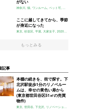
がない
神奈川
猫
ワンルーム
ペット可
希望ヶ丘
横浜
リノベーション
2
ここに越してきてから、季節
が身近になった
東京
杉並区
平屋
大家女子
2020年2月のおすすめ
ストーリー
もっとみる
着記事
本棚の続きを、街で探す。下
北沢駅徒歩1分のリノベルー
ムは、幸せの黄色い扉から
(東京都世田谷区51㎡の売買
物件)
東京
世田谷
下北沢
リノベーション
1LDK
本棚
ライター：ほしり