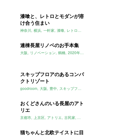
漆喰と、レトロとモダンが溶
け合う住まい
神奈川
横浜
一軒家
漆喰
レトロモダン
高台
2020年2月のおすす
連棟長屋リノベのお手本集
大阪
リノベーション
鶴橋
2020年2月のおすすめ
スキップフロアのあるコンパ
クトリゾート
goodroom
大阪
豊中
スキップフロア
2020年2月のおすすめ
おくどさんのいる長屋のアト
リエ
京都市
上京区
アトリエ
古民家
大家女子
2020年2月のおすすめ
猫ちゃんと北欧テイストに目