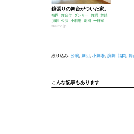
鏡張りの舞台がついた家。
福岡
舞台付
ダンサー
舞踊
舞踏
演劇
公演
小劇場
劇団
一軒家
ピザ窯
suumo.jp
絞り込み:
公演
,
劇団
,
小劇場
,
演劇
,
福岡
,
舞
こんな記事もあります