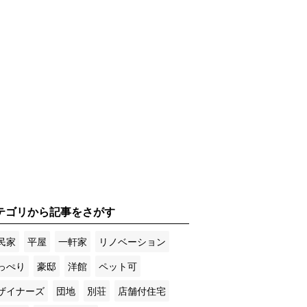
テゴリから記事をさがす
民家
平屋
一軒家
リノベーション
っぺり
豪邸
洋館
ペット可
ザイナーズ
団地
別荘
店舗付住宅