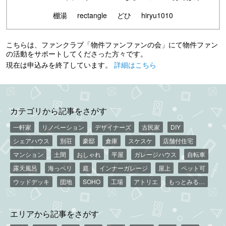
棚湯
rectangle
どひ
hiryu1010
こちらは、ファンクラブ「物件ファンファンの会」にて物件ファン
の活動をサポートしてくださった方々です。
現在は申込みを終了しています。
詳細はこちら
カテゴリから記事をさがす
一軒家
リノベーション
デザイナーズ
古民家
DIY
シェアハウス
別荘
豪邸
倉庫
スケスケ
店舗付住宅
マンション
土間
おしゃれ
平屋
ガレージハウス
自転車
露天風呂
海っペリ
庭
インナーガレージ
屋上
ペット可
ウッドデッキ
団地
SOHO
工場
アトリエ
もっとみる…
エリアから記事をさがす