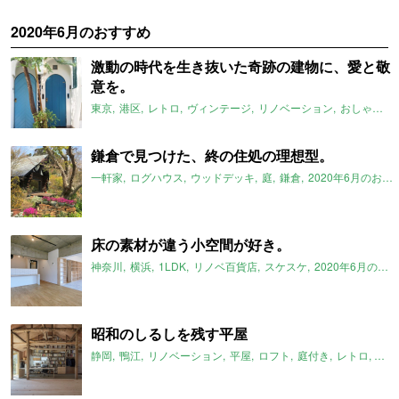
2020年6月のおすすめ
激動の時代を生き抜いた奇跡の建物に、愛と敬
意を。
東京
港区
レトロ
ヴィンテージ
リノベーション
おしゃれ
2
鎌倉で見つけた、終の住処の理想型。
一軒家
ログハウス
ウッドデッキ
庭
鎌倉
2020年6月のおすすめ
床の素材が違う小空間が好き。
神奈川
横浜
1LDK
リノベ百貨店
スケスケ
2020年6月のおすすめ
昭和のしるしを残す平屋
静岡
鴨江
リノベーション
平屋
ロフト
庭付き
レトロ
一軒