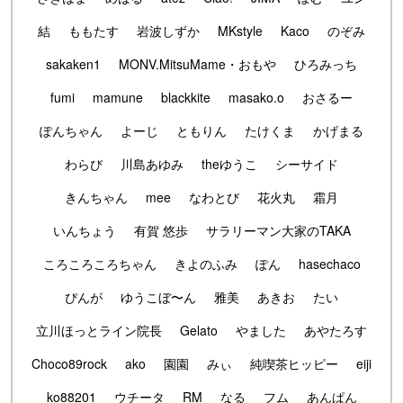
結
ももたす
岩波しずか
MKstyle
Kaco
のぞみ
sakaken1
MONV.MitsuMame・おもや
ひろみっち
fumi
mamune
blackkite
masako.o
おさるー
ぽんちゃん
よーじ
ともりん
たけくま
かげまる
わらび
川島あゆみ
theゆうこ
シーサイド
きんちゃん
mee
なわとび
花火丸
霜月
いんちょう
有賀 悠歩
サラリーマン大家のTAKA
ころころころちゃん
きよのふみ
ぽん
hasechaco
ぴんが
ゆうこぼ〜ん
雅美
あきお
たい
立川ほっとライン院長
Gelato
やました
あやたろす
Choco89rock
ako
園園
みぃ
純喫茶ヒッピー
eiji
ko88201
ウチータ
RM
なる
フム
あんぱん