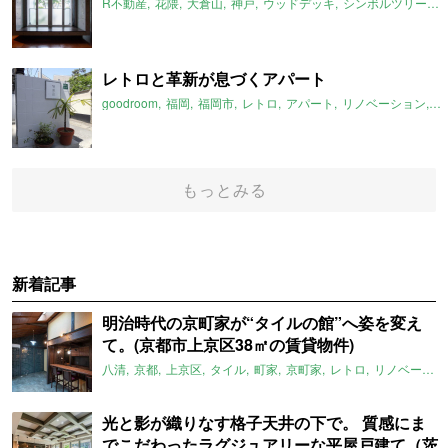
R不動産
花隈
大倉山
神戸
ウッドデッキ
シンボルツリー
コ
レトロと革新が息づくアパート
goodroom
福岡
福岡市
レトロ
アパート
リノベーション
土
もっとみる
新着記事
明治時代の京町家が“タイルの館”へ姿を変え
て。(京都市上京区38㎡の賃貸物件)
八清
京都
上京区
タイル
町家
京町家
レトロ
リノベーション
光と影が織りなす格子天井の下で。 質感にま
でこだわったラグジュアリーな平屋戸建て（茨