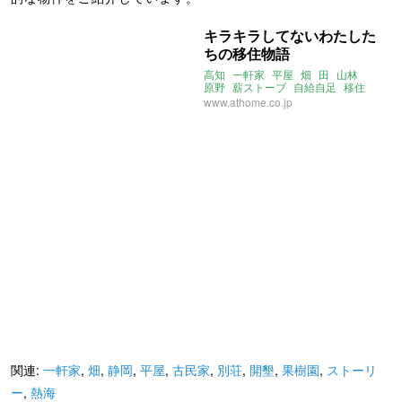
キラキラしてないわたした
ちの移住物語
高知
一軒家
平屋
畑
田
山林
原野
薪ストーブ
自給自足
移住
ストーリー
www.athome.co.jp
関連:
一軒家
,
畑
,
静岡
,
平屋
,
古民家
,
別荘
,
開墾
,
果樹園
,
ストーリ
ー
,
熱海