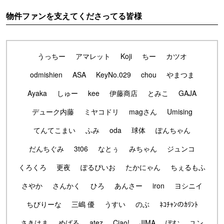
物件ファンを支えてくださってる皆様
うっちー
アマレット
Koji
ちー
カツオ
odmishien
ASA
KeyNo.029
chou
やまつま
Ayaka
しゅー
kee
伊藤商店
とみこ
GAJA
デューク内藤
ミヤコドリ
magさん
Umising
てんてこまい
ふみ
oda
球体
ぽんちゃん
だんちぐみ
3t06
なとぅ
みちゃん
ジュンコ
くろくろ
更夜
ぽるぴいお
たかにゃん
ちぇるもふ
さやか
さんかく
ひろ
あんさー
iron
ヨシニイ
ちびりーな
三嶋 優
うすい
のぶ
ﾈｺﾁｬﾝのｶﾘﾝﾄ
さきはま
めばる
atez
Ciao!
JIMA
ぽむ
ユン