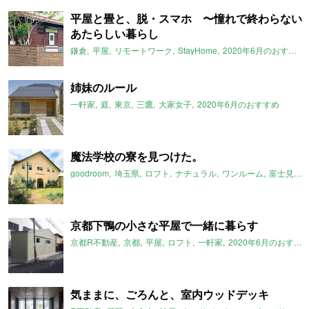
平屋と畳と、脱・スマホ 〜憧れで終わらない
あたらしい暮らし
鎌倉
平屋
リモートワーク
StayHome
2020年6月のおすすめ
姉妹のルール
一軒家
庭
東京
三鷹
大家女子
2020年6月のおすすめ
魔法学校の寮を見つけた。
goodroom
埼玉県
ロフト
ナチュラル
ワンルーム
富士見市
京都下鴨の小さな平屋で一緒に暮らす
京都R不動産
京都
平屋
ロフト
一軒家
2020年6月のおすすめ
気ままに、ごろんと、室内ウッドデッキ