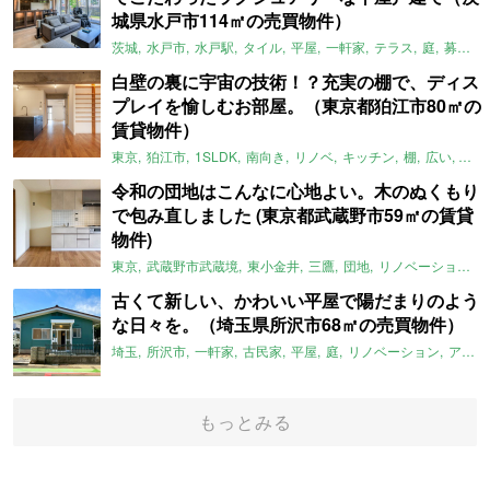
城県水戸市114㎡の売買物件）
茨城
水戸市
水戸駅
タイル
平屋
一軒家
テラス
庭
募集中
白壁の裏に宇宙の技術！？充実の棚で、ディス
プレイを愉しむお部屋。（東京都狛江市80㎡の
賃貸物件）
東京
狛江市
1SLDK
南向き
リノベ
キッチン
棚
広い
ガイ
令和の団地はこんなに心地よい。木のぬくもり
で包み直しました (東京都武蔵野市59㎡の賃貸
物件)
東京
武蔵野市武蔵境
東小金井
三鷹
団地
リノベーション
古くて新しい、かわいい平屋で陽だまりのよう
な日々を。（埼玉県所沢市68㎡の売買物件）
埼玉
所沢市
一軒家
古民家
平屋
庭
リノベーション
アメリカンハウス
もっとみる