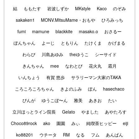
結
ももたす
岩波しずか
MKstyle
Kaco
のぞみ
sakaken1
MONV.MitsuMame・おもや
ひろみっち
fumi
mamune
blackkite
masako.o
おさるー
ぽんちゃん
よーじ
ともりん
たけくま
かげまる
わらび
川島あゆみ
theゆうこ
シーサイド
きんちゃん
mee
なわとび
花火丸
霜月
いんちょう
有賀 悠歩
サラリーマン大家のTAKA
ころころころちゃん
きよのふみ
ぽん
hasechaco
ぴんが
ゆうこぼ〜ん
雅美
あきお
たい
立川ほっとライン院長
Gelato
やました
あやたろす
Choco89rock
ako
園園
みぃ
純喫茶ヒッピー
eiji
ko88201
ウチータ
RM
なる
フム
あんぱん