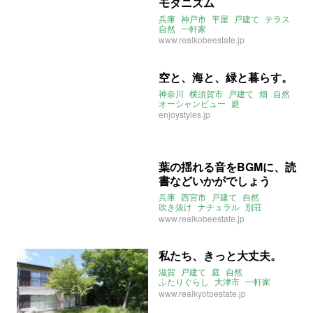
モダニズム
兵庫
神戸市
平屋
戸建て
テラス
自然
一軒家
www.realkobeestate.jp
空と、海と、緑と暮らす。
神奈川
横須賀市
戸建て
畑
自然
オーシャンビュー
庭
enjoystyles.jp
葉の揺れる音をBGMに、読
書などいかがでしょう
兵庫
西宮市
戸建て
自然
吹き抜け
ナチュラル
別荘
リモートワーク
www.realkobeestate.jp
私たち、きっと大丈夫。
滋賀
戸建て
庭
自然
ふたりぐらし
大津市
一軒家
ストーリー
www.realkyotoestate.jp