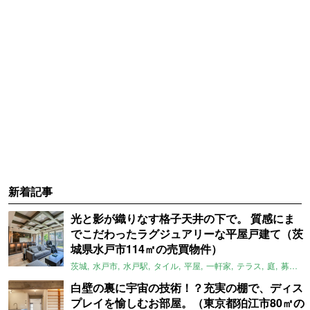
新着記事
光と影が織りなす格子天井の下で。 質感にま
でこだわったラグジュアリーな平屋戸建て（茨
城県水戸市114㎡の売買物件）
茨城
水戸市
水戸駅
タイル
平屋
一軒家
テラス
庭
募集中
白壁の裏に宇宙の技術！？充実の棚で、ディス
プレイを愉しむお部屋。（東京都狛江市80㎡の