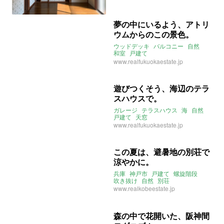
2021年11月のおすすめ
夢の中にいるよう、アトリ
ウムからのこの景色。
ウッドデッキ
バルコニー
自然
和室
戸建て
ウォークインクローゼット
www.realfukuokaestate.jp
ライター：くまのなな
売買
遊びつくそう、海辺のテラ
スハウスで。
ガレージ
テラスハウス
海
自然
戸建て
天窓
www.realfukuokaestate.jp
この夏は、避暑地の別荘で
涼やかに。
兵庫
神戸市
戸建て
螺旋階段
吹き抜け
自然
別荘
www.realkobeestate.jp
森の中で花開いた、阪神間