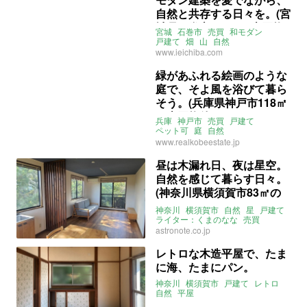
自然と共存する日々を。(宮
城県石巻市335㎡の売買物
宮城
石巻市
売買
和モダン
件)
戸建て
畑
山
自然
ライター：くまのなな
売買
www.ieichiba.com
緑があふれる絵画のような
庭で、そよ風を浴びて暮ら
そう。(兵庫県神戸市118㎡
の売買物件)
兵庫
神戸市
売買
戸建て
ペット可
庭
自然
ライター：くまのなな
売買
www.realkobeestate.jp
昼は木漏れ日、夜は星空。
自然を感じて暮らす日々。
(神奈川県横須賀市83㎡の
売買物件)
神奈川
横須賀市
自然
星
戸建て
ライター：くまのなな
売買
astronote.co.jp
レトロな木造平屋で、たま
に海、たまにパン。
神奈川
横須賀市
戸建て
レトロ
自然
平屋
新しい暮らし発見不動産