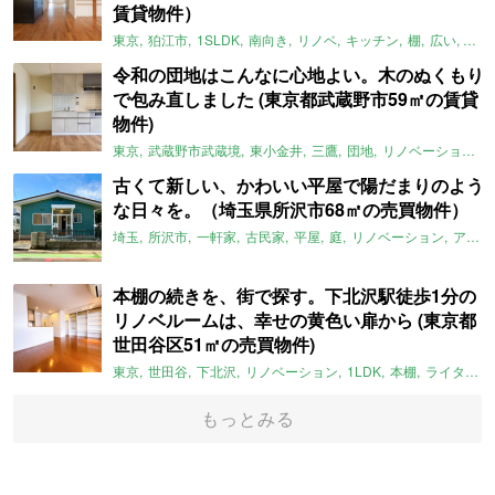
賃貸物件）
東京
狛江市
1SLDK
南向き
リノベ
キッチン
棚
広い
ガイ
令和の団地はこんなに心地よい。木のぬくもり
で包み直しました (東京都武蔵野市59㎡の賃貸
物件)
東京
武蔵野市武蔵境
東小金井
三鷹
団地
リノベーション
古くて新しい、かわいい平屋で陽だまりのよう
な日々を。（埼玉県所沢市68㎡の売買物件）
埼玉
所沢市
一軒家
古民家
平屋
庭
リノベーション
アメリカンハウス
本棚の続きを、街で探す。下北沢駅徒歩1分の
リノベルームは、幸せの黄色い扉から (東京都
世田谷区51㎡の売買物件)
東京
世田谷
下北沢
リノベーション
1LDK
本棚
ライター：ほしりょうこ
もっとみる