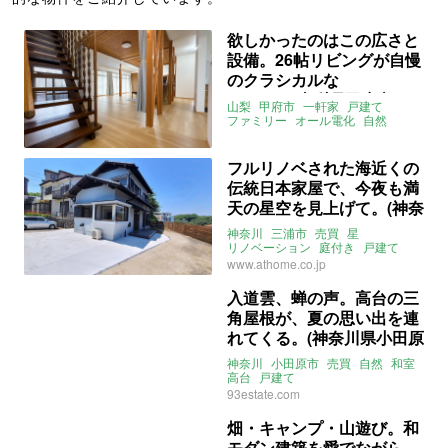
欲しかったのはこの広さと
設備。26帖リビングが自慢
のクラシカルな
3SLDK（山梨県甲府市165
山梨
甲府市
一軒家
戸建て
㎡の売買物件）
ファミリー
オール電化
自然
募集中
売買
フルリノベされた海近くの
伝統日本家屋で、今夜も満
天の星空を見上げて。(神奈
川県三浦市96㎡の売買物
神奈川
三浦市
売買
星
件)
リノベーション
庭付き
戸建て
自然
関東
ライター：くまのなな
www.athome.co.jp
売買
入道雲、蝉の声。高台の三
角屋根が、夏の思い出を連
れてくる。(神奈川県小田原
市166㎡の売買物件)
神奈川
小田原市
売買
自然
和室
高台
戸建て
ライター：くまのなな
売買
93estate.com
畑・キャンプ・山遊び。和
モダン建築を愛でながら、