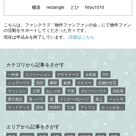
棚湯
rectangle
どひ
hiryu1010
こちらは、ファンクラブ「物件ファンファンの会」にて物件ファン
の活動をサポートしてくださった方々です。
現在は申込みを終了しています。
詳細はこちら
カテゴリから記事をさがす
一軒家
リノベーション
デザイナーズ
古民家
DIY
シェアハウス
別荘
豪邸
倉庫
スケスケ
店舗付住宅
マンション
土間
おしゃれ
平屋
ガレージハウス
自転車
露天風呂
海っペリ
庭
インナーガレージ
屋上
ペット可
ウッドデッキ
団地
SOHO
工場
アトリエ
もっとみる…
エリアから記事をさがす