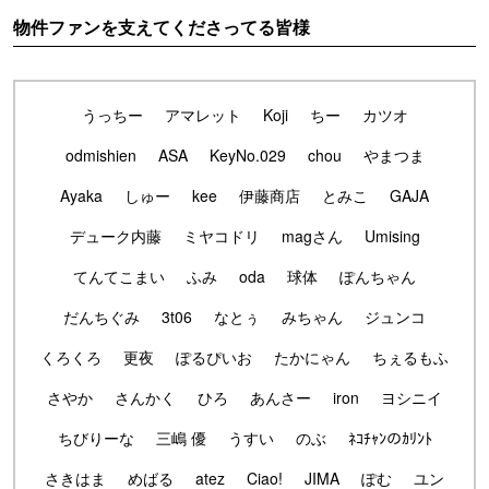
物件ファンを支えてくださってる皆様
うっちー
アマレット
Koji
ちー
カツオ
odmishien
ASA
KeyNo.029
chou
やまつま
Ayaka
しゅー
kee
伊藤商店
とみこ
GAJA
デューク内藤
ミヤコドリ
magさん
Umising
てんてこまい
ふみ
oda
球体
ぽんちゃん
だんちぐみ
3t06
なとぅ
みちゃん
ジュンコ
くろくろ
更夜
ぽるぴいお
たかにゃん
ちぇるもふ
さやか
さんかく
ひろ
あんさー
iron
ヨシニイ
ちびりーな
三嶋 優
うすい
のぶ
ﾈｺﾁｬﾝのｶﾘﾝﾄ
さきはま
めばる
atez
Ciao!
JIMA
ぽむ
ユン