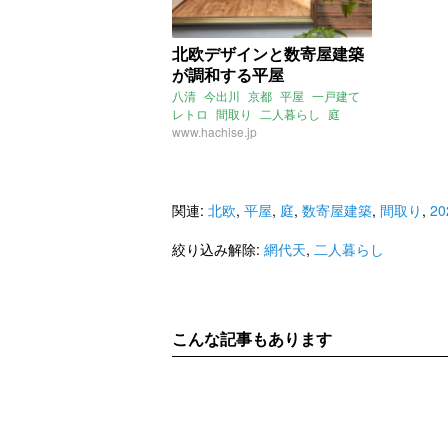
北欧デザインと数寄屋建築
が調和する平屋
八清
今出川
京都
平屋
一戸建て
レトロ
間取り
二人暮らし
庭
北欧
www.hachise.jp
数寄屋建築
網代天
instagram
2022年4月のおすすめ
関連:
北欧
,
平屋
,
庭
,
数寄屋建築
,
間取り
,
2
絞り込み解除:
網代天
,
二人暮らし
こんな記事もあります