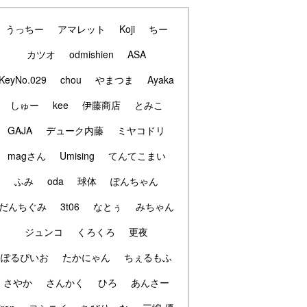
うっちー
アマレット
Koji
ちー
カツオ
odmishien
ASA
KeyNo.029
chou
やまつま
Ayaka
しゅー
kee
伊藤商店
とみこ
GAJA
デューク内藤
ミヤコドリ
magさん
Umising
てんてこまい
ふみ
oda
球体
ぽんちゃん
だんちぐみ
3t06
なとぅ
みちゃん
ジュンコ
くろくろ
更夜
ぽるぴいお
たかにゃん
ちぇるもふ
さやか
さんかく
ひろ
あんさー