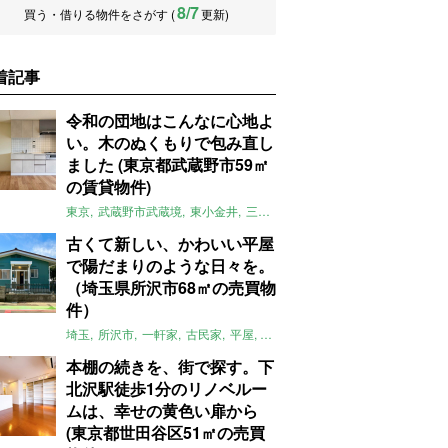
8/7
買う・借りる物件をさがす (
更新)
着記事
令和の団地はこんなに心地よ
い。木のぬくもりで包み直し
ました (東京都武蔵野市59㎡
の賃貸物件)
東京
武蔵野市武蔵境
東小金井
三鷹
団地
リノベーション
木
2LD
古くて新しい、かわいい平屋
で陽だまりのような日々を。
（埼玉県所沢市68㎡の売買物
件）
埼玉
所沢市
一軒家
古民家
平屋
庭
リノベーション
アメリカンハ
本棚の続きを、街で探す。下
北沢駅徒歩1分のリノベルー
ムは、幸せの黄色い扉から
(東京都世田谷区51㎡の売買