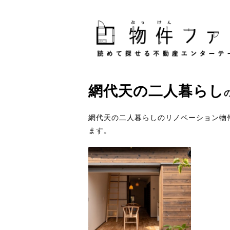
網代天
の
二人暮らし
網代天の二人暮らしのリノベーション物
ます。