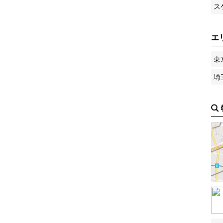
ス
エ
東
埼