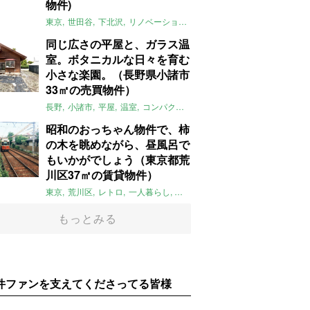
物件)
東京
世田谷
下北沢
リノベーション
1LDK
本棚
ライター：ほしり
同じ広さの平屋と、ガラス温
室。ボタニカルな日々を育む
小さな楽園。（長野県小諸市
33㎡の売買物件）
長野
小諸市
平屋
温室
コンパクト
自然
植物
庭
吹き抜け
無垢
昭和のおっちゃん物件で、柿
の木を眺めながら、昼風呂で
もいかがでしょう（東京都荒
川区37㎡の賃貸物件）
東京
荒川区
レトロ
一人暮らし
タイル
昭和レトロ
大家女子
トダ
もっとみる
件ファンを支えてくださってる皆様