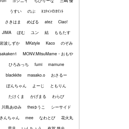
iron
ヨシニイ
ちびりーな
三嶋 優
うすい
のぶ
ﾈｺﾁｬﾝのｶﾘﾝﾄ
さきはま
めばる
atez
Ciao!
JIMA
ぽむ
ユン
結
ももたす
岩波しずか
MKstyle
Kaco
のぞみ
sakaken1
MONV.MitsuMame・おもや
ひろみっち
fumi
mamune
blackkite
masako.o
おさるー
ぽんちゃん
よーじ
ともりん
たけくま
かげまる
わらび
川島あゆみ
theゆうこ
シーサイド
きんちゃん
mee
なわとび
花火丸
霜月
いんちょう
有賀 悠歩