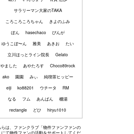
サラリーマン大家のTAKA
ころころころちゃん
きよのふみ
ぽん
hasechaco
ぴんが
ゆうこぼ〜ん
雅美
あきお
たい
立川ほっとライン院長
Gelato
やました
あやたろす
Choco89rock
ako
園園
みぃ
純喫茶ヒッピー
eiji
ko88201
ウチータ
RM
なる
フム
あんぱん
棚湯
rectangle
どひ
hiryu1010
ちらは、ファンクラブ「物件ファンファンの
」にて物件ファンの活動をサポートしてくだ