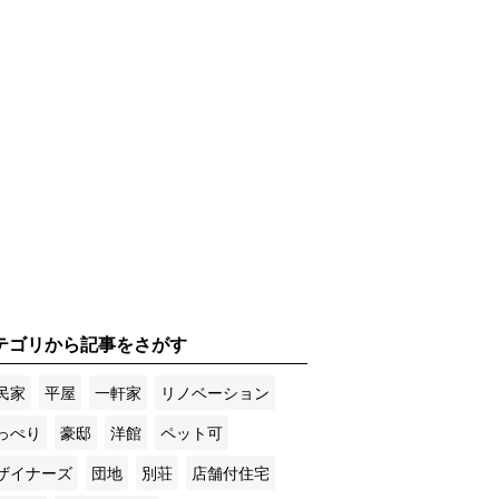
テゴリから記事をさがす
民家
平屋
一軒家
リノベーション
っぺり
豪邸
洋館
ペット可
ザイナーズ
団地
別荘
店舗付住宅