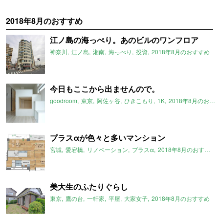
2018年8月のおすすめ
江ノ島の海っぺり。あのビルのワンフロア
神奈川
江ノ島
湘南
海っぺり
投資
2018年8月のおすすめ
今日もここから出ませんので。
goodroom
東京
阿佐ヶ谷
ひきこもり
1K
2018年8月のおすすめ
プラスαが色々と多いマンション
宮城
愛宕橋
リノベーション
プラスα
2018年8月のおすすめ
美大生のふたりぐらし
東京
鷹の台
一軒家
平屋
大家女子
2018年8月のおすすめ