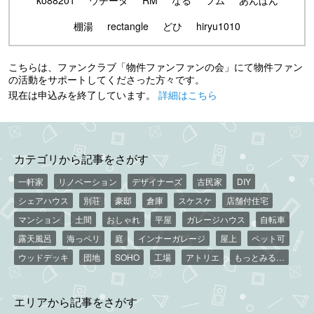
棚湯
rectangle
どひ
hiryu1010
こちらは、ファンクラブ「物件ファンファンの会」にて物件ファン
の活動をサポートしてくださった方々です。
現在は申込みを終了しています。
詳細はこちら
カテゴリから記事をさがす
一軒家
リノベーション
デザイナーズ
古民家
DIY
シェアハウス
別荘
豪邸
倉庫
スケスケ
店舗付住宅
マンション
土間
おしゃれ
平屋
ガレージハウス
自転車
露天風呂
海っペリ
庭
インナーガレージ
屋上
ペット可
ウッドデッキ
団地
SOHO
工場
アトリエ
もっとみる…
エリアから記事をさがす