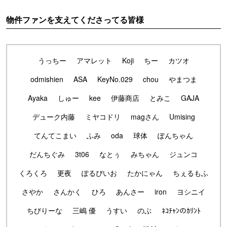
物件ファンを支えてくださってる皆様
うっちー
アマレット
Koji
ちー
カツオ
odmishien
ASA
KeyNo.029
chou
やまつま
Ayaka
しゅー
kee
伊藤商店
とみこ
GAJA
デューク内藤
ミヤコドリ
magさん
Umising
てんてこまい
ふみ
oda
球体
ぽんちゃん
だんちぐみ
3t06
なとぅ
みちゃん
ジュンコ
くろくろ
更夜
ぽるぴいお
たかにゃん
ちぇるもふ
さやか
さんかく
ひろ
あんさー
iron
ヨシニイ
ちびりーな
三嶋 優
うすい
のぶ
ﾈｺﾁｬﾝのｶﾘﾝﾄ