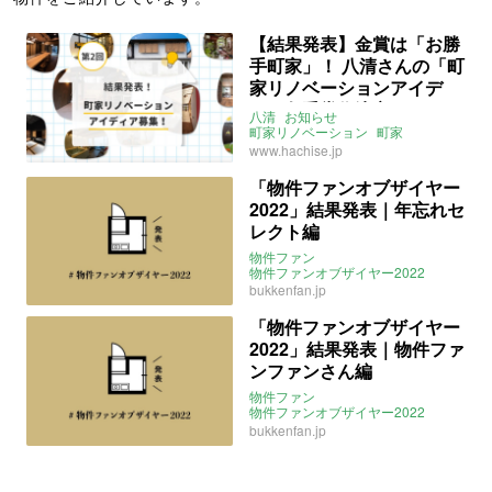
【結果発表】金賞は「お勝
手町家」！ 八清さんの「町
家リノベーションアイデ
ア」各受賞作決定
八清
お知らせ
町家リノベーション
町家
リノベーション
結果発表
www.hachise.jp
「物件ファンオブザイヤー
2022」結果発表｜年忘れセ
レクト編
物件ファン
物件ファンオブザイヤー2022
オシ記事
お知らせ
結果発表
bukkenfan.jp
「物件ファンオブザイヤー
2022」結果発表｜物件ファ
ンファンさん編
物件ファン
物件ファンオブザイヤー2022
オシ記事
お知らせ
結果発表
bukkenfan.jp