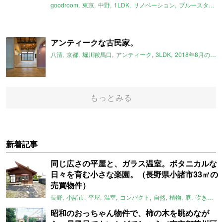
goodroom
東京
中野
1LDK
リノベーション
ブルースタジオ
アンティークな古民家。
八清
京都
堀川鞍馬口
アンティーク
3LDK
2018年8月のおすすめ
もっとみる
新着記事
同じ広さの平屋と、ガラス温室。ボタニカルな
日々を育む小さな楽園。（長野県小諸市33㎡の
売買物件）
長野
小諸市
平屋
温室
コンパクト
自然
植物
庭
吹き抜け
昭和のおっちゃん物件で、柿の木を眺めなが