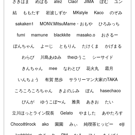
さきはま
めばる
atez
Ciao!
JIMA
ぽむ
ユン
結
ももたす
岩波しずか
MKstyle
Kaco
のぞみ
sakaken1
MONV.MitsuMame・おもや
ひろみっち
fumi
mamune
blackkite
masako.o
おさるー
ぽんちゃん
よーじ
ともりん
たけくま
かげまる
わらび
川島あゆみ
theゆうこ
シーサイド
きんちゃん
mee
なわとび
花火丸
霜月
いんちょう
有賀 悠歩
サラリーマン大家のTAKA
ころころころちゃん
きよのふみ
ぽん
hasechaco
ぴんが
ゆうこぼ〜ん
雅美
あきお
たい
立川ほっとライン院長
Gelato
やました
あやたろす
Choco89rock
ako
園園
みぃ
純喫茶ヒッピー
eiji
ko88201
ウチータ
RM
なる
フム
あんぱん