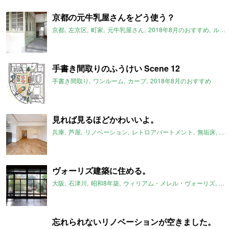
京都の元牛乳屋さんをどう使う？
京都
左京区
町家
元牛乳屋さん
2018年8月のおすすめ
ルームマーケット
手書き間取りのふうけい Scene 12
手書き間取り
ワンルーム
カーブ
2018年8月のおすすめ
見れば見るほどかわいいよ。
兵庫
芦屋
リノベーション
レトロアパートメント
無垢床
2L
ヴォーリズ建築に住める。
大阪
石津川
昭和8年築
ウィリアム・メレル・ヴォーリズ
一
忘れられないリノベーションが空きました。