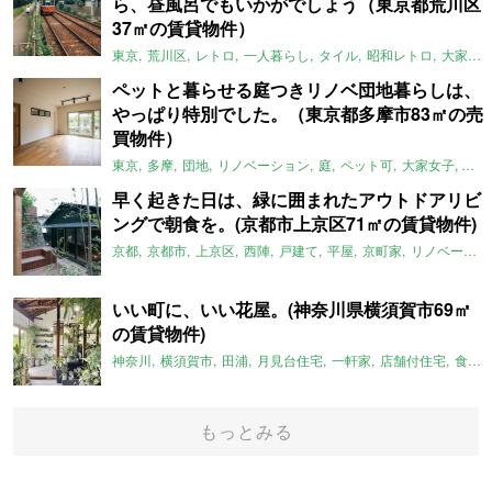
ら、昼風呂でもいかがでしょう（東京都荒川区
37㎡の賃貸物件）
東京
荒川区
レトロ
一人暮らし
タイル
昭和レトロ
大家女子
ペットと暮らせる庭つきリノベ団地暮らしは、
やっぱり特別でした。（東京都多摩市83㎡の売
買物件）
東京
多摩
団地
リノベーション
庭
ペット可
大家女子
団地
早く起きた日は、緑に囲まれたアウトドアリビ
ングで朝食を。(京都市上京区71㎡の賃貸物件)
京都
京都市
上京区
西陣
戸建て
平屋
京町家
リノベーション
いい町に、いい花屋。(神奈川県横須賀市69㎡
の賃貸物件)
神奈川
横須賀市
田浦
月見台住宅
一軒家
店舗付住宅
食住近接
もっとみる