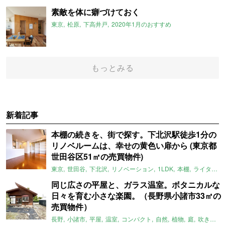
素敵を体に癖づけておく
東京
松原
下高井戸
2020年1月のおすすめ
もっとみる
新着記事
本棚の続きを、街で探す。下北沢駅徒歩1分の
リノベルームは、幸せの黄色い扉から (東京都
世田谷区51㎡の売買物件)
東京
世田谷
下北沢
リノベーション
1LDK
本棚
ライター：ほしりょうこ
同じ広さの平屋と、ガラス温室。ボタニカルな
日々を育む小さな楽園。（長野県小諸市33㎡の
売買物件）
長野
小諸市
平屋
温室
コンパクト
自然
植物
庭
吹き抜け