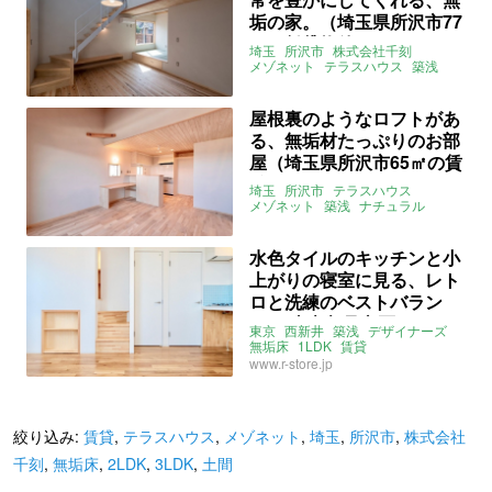
垢の家。（埼玉県所沢市77
㎡の賃貸物件）
埼玉
所沢市
株式会社千刻
メゾネット
テラスハウス
築浅
無垢
土間
小上がり
屋根裏部屋
2LDK
3LDK
所沢
賃貸
屋根裏のようなロフトがあ
る、無垢材たっぷりのお部
屋（埼玉県所沢市65㎡の賃
貸物件）
埼玉
所沢市
テラスハウス
メゾネット
築浅
ナチュラル
株式会社千刻
2LDK
3LDK
賃貸
水色タイルのキッチンと小
上がりの寝室に見る、レト
ロと洗練のベストバラン
ス。(東京都足立区34㎡の
東京
西新井
築浅
デザイナーズ
賃貸物件)
無垢床
1LDK
賃貸
www.r-store.jp
絞り込み:
賃貸
,
テラスハウス
,
メゾネット
,
埼玉
,
所沢市
,
株式会社
千刻
,
無垢床
,
2LDK
,
3LDK
,
土間