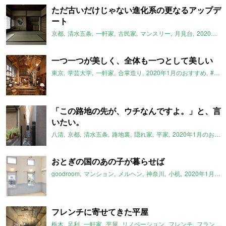
ただ古いだけじゃない進化系の更なるアップデ
ート
京都
清水五条
一軒家
古民家
マンスリー
月見台
2020年1月のおすすめ
一つ一つが美しく、全体も一つとして美しい
東京
学芸大学
一軒家
合掌造り
2020年1月のおすすめ
#StayHome
「この路地の先が、ウチなんですよ。」と、言
いたい。
八清
京都
清水五条
路地裏
隠れ家
平家
2020年1月のおすすめ
おとぎの国のあの子が暮らせば
goodroom
マンション
メルヘン
神奈川
小机
2020年1月のおすすめ
フレンチに寄せてきた平屋
栃木
足利
一軒家
平屋
リノベーション
フレンチ
フランス