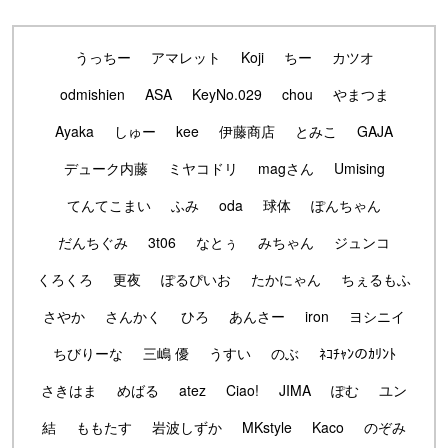
うっちー
アマレット
Koji
ちー
カツオ
odmishien
ASA
KeyNo.029
chou
やまつま
Ayaka
しゅー
kee
伊藤商店
とみこ
GAJA
デューク内藤
ミヤコドリ
magさん
Umising
てんてこまい
ふみ
oda
球体
ぽんちゃん
だんちぐみ
3t06
なとぅ
みちゃん
ジュンコ
くろくろ
更夜
ぽるぴいお
たかにゃん
ちぇるもふ
さやか
さんかく
ひろ
あんさー
iron
ヨシニイ
ちびりーな
三嶋 優
うすい
のぶ
ﾈｺﾁｬﾝのｶﾘﾝﾄ
さきはま
めばる
atez
Ciao!
JIMA
ぽむ
ユン
結
ももたす
岩波しずか
MKstyle
Kaco
のぞみ