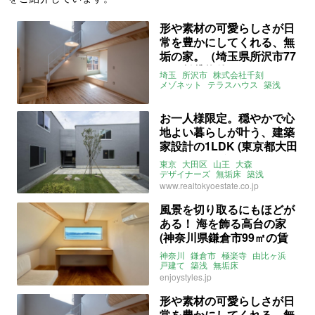
形や素材の可愛らしさが日
常を豊かにしてくれる、無
垢の家。（埼玉県所沢市77
㎡の賃貸物件）
埼玉
所沢市
株式会社千刻
メゾネット
テラスハウス
築浅
無垢
土間
小上がり
屋根裏部屋
2LDK
3LDK
所沢
賃貸
お一人様限定。穏やかで心
地よい暮らしが叶う、建築
家設計の1LDK (東京都大田
区41㎡の賃貸物件)
東京
大田区
山王
大森
デザイナーズ
無垢床
築浅
一人暮らし
1LDK
賃貸
www.realtokyoestate.co.jp
風景を切り取るにもほどが
ある！ 海を飾る高台の家
(神奈川県鎌倉市99㎡の賃
貸物件)
神奈川
鎌倉市
極楽寺
由比ヶ浜
戸建て
築浅
無垢床
ルーフバルコニー
眺望
海近
書斎
enjoystyles.jp
3SLDK
ENJOYSTYLE
賃貸
形や素材の可愛らしさが日
常を豊かにしてくれる、無