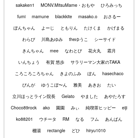
sakaken1
MONV.MitsuMame・おもや
ひろみっち
fumi
mamune
blackkite
masako.o
おさるー
ぽんちゃん
よーじ
ともりん
たけくま
かげまる
わらび
川島あゆみ
theゆうこ
シーサイド
きんちゃん
mee
なわとび
花火丸
霜月
いんちょう
有賀 悠歩
サラリーマン大家のTAKA
ころころころちゃん
きよのふみ
ぽん
hasechaco
ぴんが
ゆうこぼ〜ん
雅美
あきお
たい
立川ほっとライン院長
Gelato
やました
あやたろす
Choco89rock
ako
園園
みぃ
純喫茶ヒッピー
eiji
ko88201
ウチータ
RM
なる
フム
あんぱん
棚湯
rectangle
どひ
hiryu1010