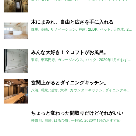
木にまみれ、自由と広さを手に入れる
群馬
高崎
リノベーション
戸建
2LDK
ペット
天然木
2020年1月のおすすめ
みんな大好き！？ロフトがお風呂。
東京
東高円寺
ガレージハウス
バイク
2020年1月のおすすめ
玄関上がるとダイニングキッチン。
八清
町家
滋賀
大津
カウンターキッチン
ダイニングキッチン
ちょっと変わった間取りだけどそれがいい
神奈川
川崎
はるひ野
一軒家
2020年1月のおすすめ