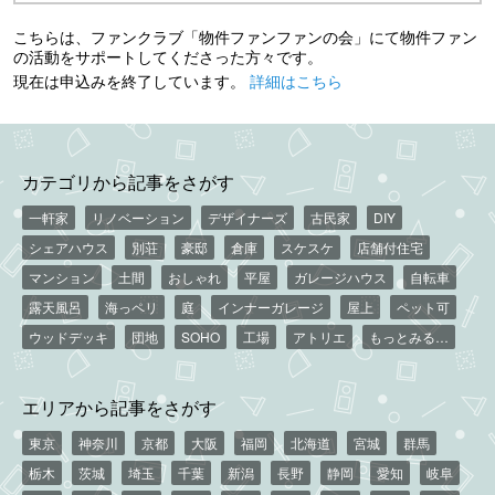
こちらは、ファンクラブ「物件ファンファンの会」にて物件ファン
の活動をサポートしてくださった方々です。
現在は申込みを終了しています。
詳細はこちら
カテゴリから記事をさがす
一軒家
リノベーション
デザイナーズ
古民家
DIY
シェアハウス
別荘
豪邸
倉庫
スケスケ
店舗付住宅
マンション
土間
おしゃれ
平屋
ガレージハウス
自転車
露天風呂
海っペリ
庭
インナーガレージ
屋上
ペット可
ウッドデッキ
団地
SOHO
工場
アトリエ
もっとみる…
エリアから記事をさがす
東京
神奈川
京都
大阪
福岡
北海道
宮城
群馬
栃木
茨城
埼玉
千葉
新潟
長野
静岡
愛知
岐阜