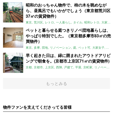
昭和のおっちゃん物件で、柿の木を眺めなが
ら、昼風呂でもいかがでしょう（東京都荒川区
37㎡の賃貸物件）
東京
荒川区
レトロ
一人暮らし
タイル
昭和レトロ
大家女子
ペットと暮らせる庭つきリノベ団地暮らしは、
やっぱり特別でした。（東京都多摩市83㎡の売
買物件）
東京
多摩
団地
リノベーション
庭
ペット可
大家女子
団地
早く起きた日は、緑に囲まれたアウトドアリビ
ングで朝食を。(京都市上京区71㎡の賃貸物件)
京都
京都市
上京区
西陣
戸建て
平屋
京町家
リノベーション
もっとみる
物件ファンを支えてくださってる皆様