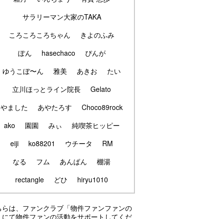
サラリーマン大家のTAKA
ころころころちゃん
きよのふみ
ぽん
hasechaco
ぴんが
ゆうこぼ〜ん
雅美
あきお
たい
立川ほっとライン院長
Gelato
やました
あやたろす
Choco89rock
ako
園園
みぃ
純喫茶ヒッピー
eiji
ko88201
ウチータ
RM
なる
フム
あんぱん
棚湯
rectangle
どひ
hiryu1010
ちらは、ファンクラブ「物件ファンファンの
」にて物件ファンの活動をサポートしてくだ