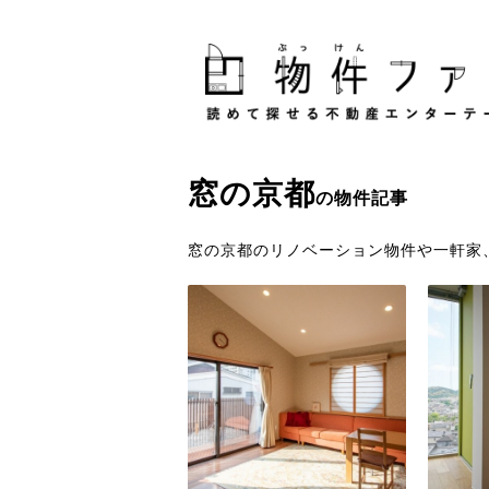
窓
の
京都
の物件記事
窓の京都のリノベーション物件や一軒家