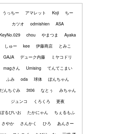
うっちー
アマレット
Koji
ちー
カツオ
odmishien
ASA
KeyNo.029
chou
やまつま
Ayaka
しゅー
kee
伊藤商店
とみこ
GAJA
デューク内藤
ミヤコドリ
magさん
Umising
てんてこまい
ふみ
oda
球体
ぽんちゃん
だんちぐみ
3t06
なとぅ
みちゃん
ジュンコ
くろくろ
更夜
ぽるぴいお
たかにゃん
ちぇるもふ
さやか
さんかく
ひろ
あんさー