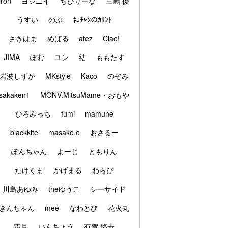
iron
ヨシニイ
ちびりーな
三嶋 優
うすい
のぶ
ﾈｺﾁｬﾝのｶﾘﾝﾄ
さきはま
めばる
atez
Ciao!
JIMA
ぽむ
ユン
結
ももたす
岩波しずか
MKstyle
Kaco
のぞみ
sakaken1
MONV.MitsuMame・おもや
ひろみっち
fumi
mamune
blackkite
masako.o
おさるー
ぽんちゃん
よーじ
ともりん
たけくま
かげまる
わらび
川島あゆみ
theゆうこ
シーサイド
きんちゃん
mee
なわとび
花火丸
霜月
いんちょう
有賀 悠歩