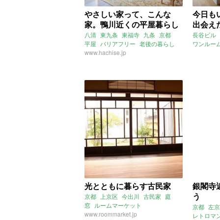
やさしい家って、こんな
今日も
家。鴨川近くの平屋暮らし
出会え
八清
東九条
東福寺
九条
京都
長谷ビル
平屋
バリアフリー
老後の暮らし
ワンルー
窓
www.hachise.jp
SOHO
一
2021年
光とともに暮らす古民家
銀閣寺
う
京都
上京区
今出川
古民家
庭
窓
ルームマーケット
京都
左京
www.roommarket.jp
レトロマ