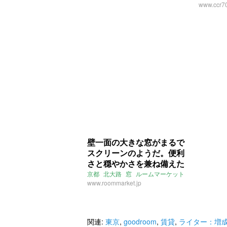
www.ccr7
壁一面の大きな窓がまるで
スクリーンのようだ。便利
さと穏やかさを兼ね備えた
北大路レトロマンション。
京都
北大路
窓
ルームマーケット
www.roommarket.jp
関連:
東京
,
goodroom
,
賃貸
,
ライター：増