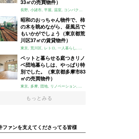
33㎡の売買物件）
長野
小諸市
平屋
温室
コンパクト
自然
植物
庭
吹き抜け
無垢
昭和のおっちゃん物件で、柿
の木を眺めながら、昼風呂で
もいかがでしょう（東京都荒
川区37㎡の賃貸物件）
東京
荒川区
レトロ
一人暮らし
タイル
昭和レトロ
大家女子
トダ
ペットと暮らせる庭つきリノ
ベ団地暮らしは、やっぱり特
別でした。（東京都多摩市83
㎡の売買物件）
東京
多摩
団地
リノベーション
庭
ペット可
大家女子
団地リノベ
もっとみる
件ファンを支えてくださってる皆様