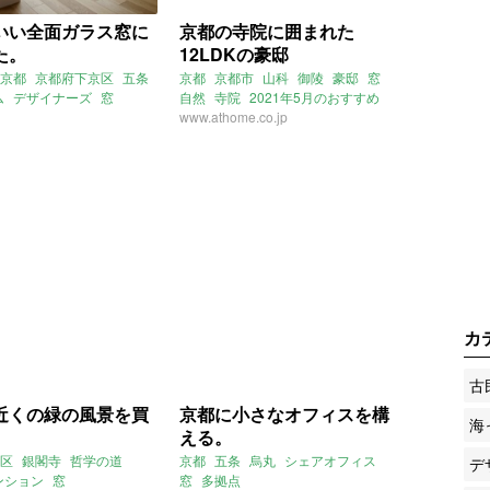
いい全面ガラス窓に
京都の寺院に囲まれた
た。
12LDKの豪邸
京都
京都府下京区
五条
京都
京都市
山科
御陵
豪邸
窓
ム
デザイナーズ
窓
自然
寺院
2021年5月のおすすめ
人暮らし
instagram
www.athome.co.jp
10月のおすすめ
カ
古
近くの緑の風景を買
京都に小さなオフィスを構
海
える。
区
銀閣寺
哲学の道
京都
五条
烏丸
シェアオフィス
デ
ンション
窓
窓
多拠点