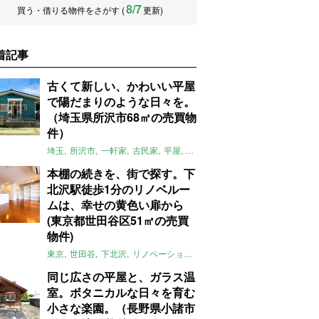
8/7
買う・借りる物件をさがす (
更新)
着記事
古くて新しい、かわいい平屋
で陽だまりのような日々を。
（埼玉県所沢市68㎡の売買物
件）
埼玉
所沢市
一軒家
古民家
平屋
庭
リノベーション
アメリカンハ
本棚の続きを、街で探す。下
北沢駅徒歩1分のリノベルー
ムは、幸せの黄色い扉から
(東京都世田谷区51㎡の売買
物件)
東京
世田谷
下北沢
リノベーション
1LDK
本棚
ライター：ほしり
同じ広さの平屋と、ガラス温
室。ボタニカルな日々を育む
小さな楽園。（長野県小諸市