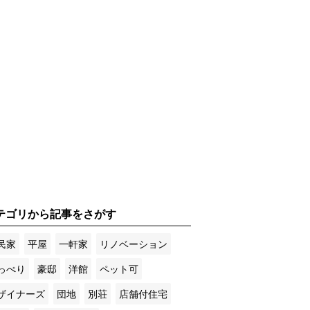
テゴリから記事をさがす
民家
平屋
一軒家
リノベーション
っぺり
豪邸
洋館
ペット可
ザイナーズ
団地
別荘
店舗付住宅