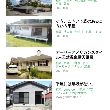
福岡
久留米
南久留米
一軒家
平屋
茶室
suumo.jp
そう、こういう庭のあるこ
ういう平屋
福岡
博多南
那珂川
平屋
一軒家
suumo.jp
アーリーアメリカンスタイ
ル×天然温泉露天風呂
福岡
糸島
一軒家
平屋
アーリーアメリカン
温泉
露天風呂
ウッドデッキ
suumo.jp
平屋には階段がない。
福岡
goodroom
平屋
和室
2017年11月のおすすめ
www.goodrooms.jp