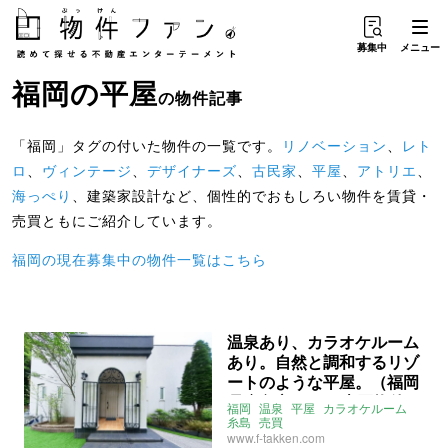
募集中
メニュー
福岡
の
平屋
の物件記事
「福岡」タグの付いた物件の一覧です。
リノベーション
、
レト
ロ
、
ヴィンテージ
、
デザイナーズ
、
古民家
、
平屋
、
アトリエ
、
海っぺり
、建築家設計など、個性的でおもしろい物件を賃貸・
売買ともにご紹介しています。
福岡の現在募集中の物件一覧はこちら
温泉あり、カラオケルーム
あり。自然と調和するリゾ
ートのような平屋。（福岡
県糸島市84㎡の売買物件）
福岡
温泉
平屋
カラオケルーム
糸島
売買
www.f-takken.com