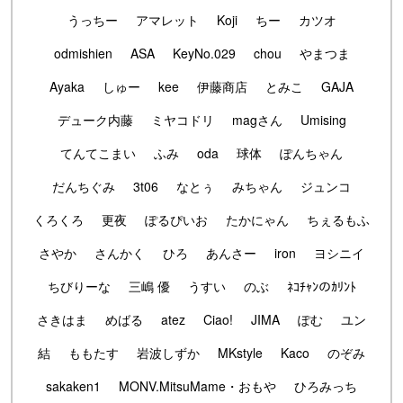
うっちー
アマレット
Koji
ちー
カツオ
odmishien
ASA
KeyNo.029
chou
やまつま
Ayaka
しゅー
kee
伊藤商店
とみこ
GAJA
デューク内藤
ミヤコドリ
magさん
Umising
てんてこまい
ふみ
oda
球体
ぽんちゃん
だんちぐみ
3t06
なとぅ
みちゃん
ジュンコ
くろくろ
更夜
ぽるぴいお
たかにゃん
ちぇるもふ
さやか
さんかく
ひろ
あんさー
iron
ヨシニイ
ちびりーな
三嶋 優
うすい
のぶ
ﾈｺﾁｬﾝのｶﾘﾝﾄ
さきはま
めばる
atez
Ciao!
JIMA
ぽむ
ユン
結
ももたす
岩波しずか
MKstyle
Kaco
のぞみ
sakaken1
MONV.MitsuMame・おもや
ひろみっち