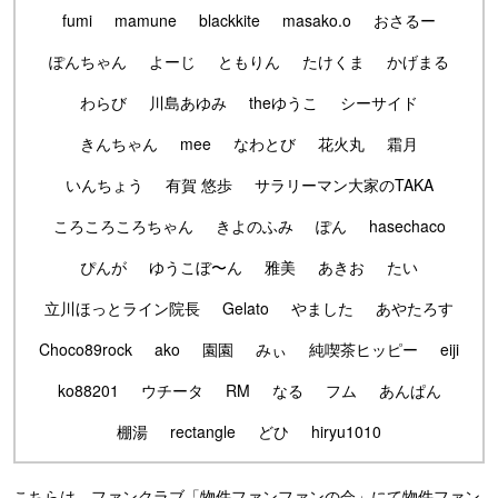
fumi
mamune
blackkite
masako.o
おさるー
ぽんちゃん
よーじ
ともりん
たけくま
かげまる
わらび
川島あゆみ
theゆうこ
シーサイド
きんちゃん
mee
なわとび
花火丸
霜月
いんちょう
有賀 悠歩
サラリーマン大家のTAKA
ころころころちゃん
きよのふみ
ぽん
hasechaco
ぴんが
ゆうこぼ〜ん
雅美
あきお
たい
立川ほっとライン院長
Gelato
やました
あやたろす
Choco89rock
ako
園園
みぃ
純喫茶ヒッピー
eiji
ko88201
ウチータ
RM
なる
フム
あんぱん
棚湯
rectangle
どひ
hiryu1010
こちらは、ファンクラブ「物件ファンファンの会」にて物件ファン