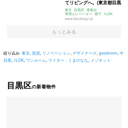
てリビングへ。(東京都目黒
区60㎡の賃貸物件)
東京
目黒区
青葉台
専用エレベーター
廊下
1LDK
賃貸
賃貸
www.tatodesign.jp
もっとみる
絞り込み:
東京
,
賃貸
,
リノベーション
,
デザイナーズ
,
goodroom
,
中
目黒
,
1LDK
,
ワンルーム
,
ライター：くまのなな
,
メゾネット
目黒区
の新着物件