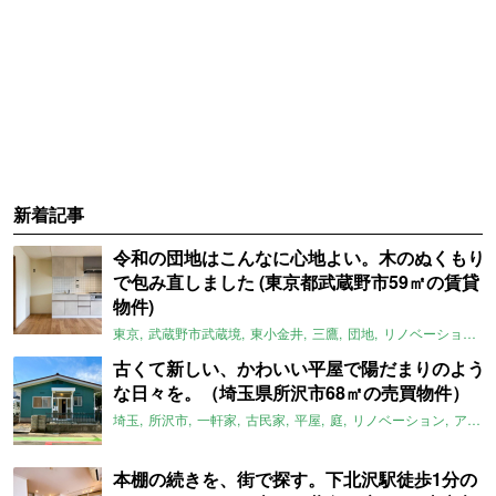
新着記事
令和の団地はこんなに心地よい。木のぬくもり
で包み直しました (東京都武蔵野市59㎡の賃貸
物件)
東京
武蔵野市武蔵境
東小金井
三鷹
団地
リノベーション
古くて新しい、かわいい平屋で陽だまりのよう
な日々を。（埼玉県所沢市68㎡の売買物件）
埼玉
所沢市
一軒家
古民家
平屋
庭
リノベーション
アメリカンハウス
本棚の続きを、街で探す。下北沢駅徒歩1分の