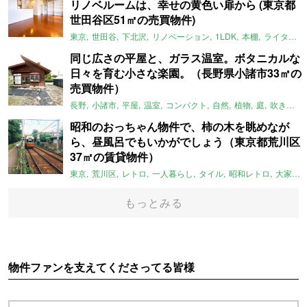
リノベルームは、幸せの黄色い扉から (東京都
世田谷区51㎡の売買物件)
東京
世田谷
下北沢
リノベーション
1LDK
本棚
ライター：ほしりょうこ
同じ広さの平屋と、ガラス温室。ボタニカルな
日々を育む小さな楽園。（長野県小諸市33㎡の
売買物件）
長野
小諸市
平屋
温室
コンパクト
自然
植物
庭
吹き抜け
昭和のおっちゃん物件で、柿の木を眺めなが
ら、昼風呂でもいかがでしょう（東京都荒川区
37㎡の賃貸物件）
東京
荒川区
レトロ
一人暮らし
タイル
昭和レトロ
大家女子
もっとみる
物件ファンを支えてくださってる皆様