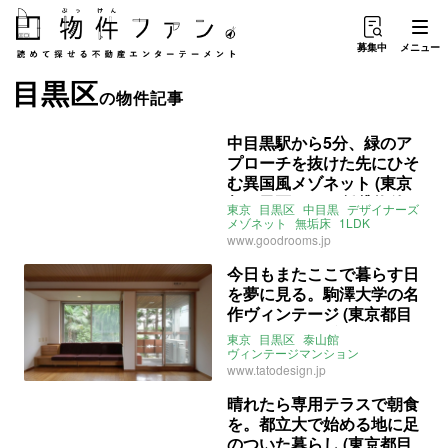
募集中
メニュー
目黒区
の物件記事
中目黒駅から5分、緑のア
プローチを抜けた先にひそ
む異国風メゾネット (東京
都目黒区70㎡の賃貸物件)
東京
目黒区
中目黒
デザイナーズ
メゾネット
無垢床
1LDK
ペット飼育可
SOHO可
goodroom
www.goodrooms.jp
賃貸
今日もまたここで暮らす日
を夢に見る。駒澤大学の名
作ヴィンテージ (東京都目
黒区69㎡の賃貸物件)
東京
目黒区
泰山館
ヴィンテージマンション
バルコニー
ペット相談可
角部屋
www.tatodesign.jp
2LDK
賃貸
晴れたら専用テラスで朝食
を。都立大で始める地に足
のついた暮らし (東京都目