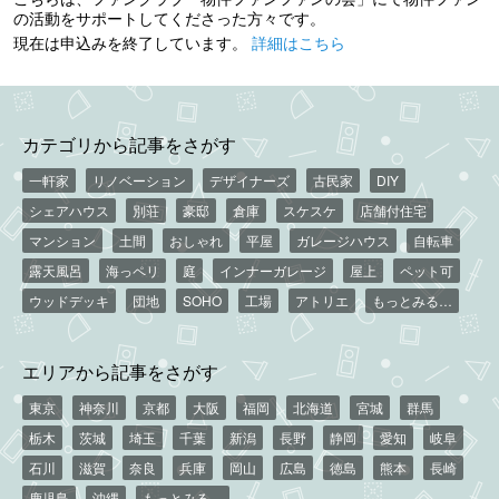
の活動をサポートしてくださった方々です。
現在は申込みを終了しています。
詳細はこちら
カテゴリから記事をさがす
一軒家
リノベーション
デザイナーズ
古民家
DIY
シェアハウス
別荘
豪邸
倉庫
スケスケ
店舗付住宅
マンション
土間
おしゃれ
平屋
ガレージハウス
自転車
露天風呂
海っペリ
庭
インナーガレージ
屋上
ペット可
ウッドデッキ
団地
SOHO
工場
アトリエ
もっとみる…
エリアから記事をさがす
東京
神奈川
京都
大阪
福岡
北海道
宮城
群馬
栃木
茨城
埼玉
千葉
新潟
長野
静岡
愛知
岐阜
石川
滋賀
奈良
兵庫
岡山
広島
徳島
熊本
長崎
鹿児島
沖縄
もっとみる…