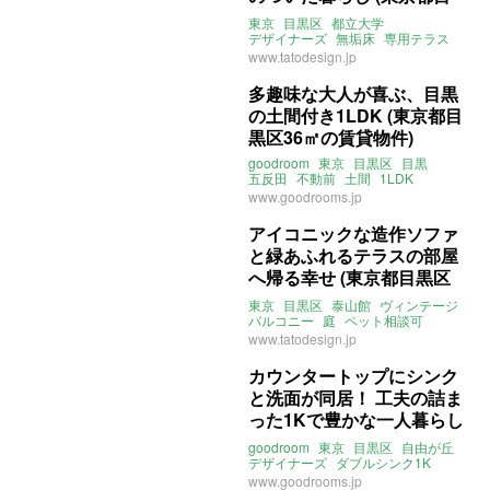
黒区44㎡の賃貸物件)
東京
目黒区
都立大学
デザイナーズ
無垢床
専用テラス
スケスケ
1LDK
2DK
賃貸
www.tatodesign.jp
多趣味な大人が喜ぶ、目黒
の土間付き1LDK (東京都目
黒区36㎡の賃貸物件)
goodroom
東京
目黒区
目黒
五反田
不動前
土間
1LDK
二人暮らし
一人暮らし
www.goodrooms.jp
シャワールーム
ガラスブロック
デザイナーズ
おしゃれ
シンプル
アイコニックな造作ソファ
緑
賃貸
と緑あふれるテラスの部屋
へ帰る幸せ (東京都目黒区
60㎡の賃貸物件)
東京
目黒区
泰山館
ヴィンテージ
バルコニー
庭
ペット相談可
2LDK
賃貸
www.tatodesign.jp
カウンタートップにシンク
と洗面が同居！ 工夫の詰ま
った1Kで豊かな一人暮らし
を。(東京都目黒区21㎡の
goodroom
東京
目黒区
自由が丘
賃貸物件)
デザイナーズ
ダブルシンク1K
賃貸
賃貸
www.goodrooms.jp