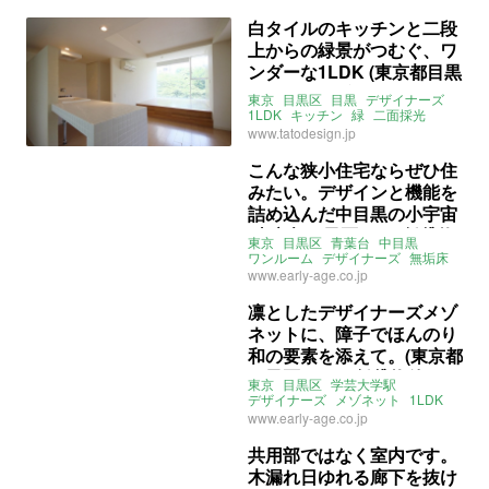
白タイルのキッチンと二段
上からの緑景がつむぐ、ワ
ンダーな1LDK (東京都目黒
区37㎡の賃貸物件)
東京
目黒区
目黒
デザイナーズ
1LDK
キッチン
緑
二面採光
賃貸
www.tatodesign.jp
こんな狭小住宅ならぜひ住
みたい。デザインと機能を
詰め込んだ中目黒の小宇宙
(東京都目黒区9㎡の賃貸物
東京
目黒区
青葉台
中目黒
件)
ワンルーム
デザイナーズ
無垢床
賃貸
www.early-age.co.jp
凛としたデザイナーズメゾ
ネットに、障子でほんのり
和の要素を添えて。(東京都
目黒区40㎡の賃貸物件)
東京
目黒区
学芸大学駅
デザイナーズ
メゾネット
1LDK
賃貸
www.early-age.co.jp
共用部ではなく室内です。
木漏れ日ゆれる廊下を抜け