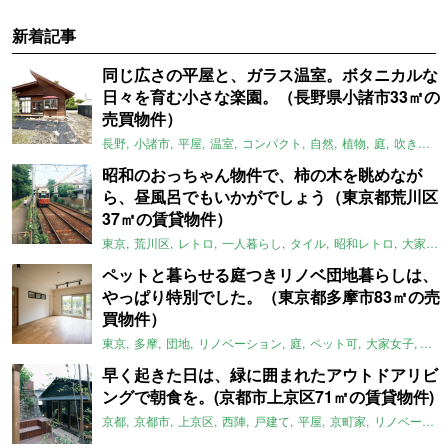
新着記事
同じ広さの平屋と、ガラス温室。ボタニカルな
日々を育む小さな楽園。（長野県小諸市33㎡の
売買物件）
長野
小諸市
平屋
温室
コンパクト
自然
植物
庭
吹き抜け
昭和のおっちゃん物件で、柿の木を眺めなが
ら、昼風呂でもいかがでしょう（東京都荒川区
37㎡の賃貸物件）
東京
荒川区
レトロ
一人暮らし
タイル
昭和レトロ
大家女子
ペットと暮らせる庭つきリノベ団地暮らしは、
やっぱり特別でした。（東京都多摩市83㎡の売
買物件）
東京
多摩
団地
リノベーション
庭
ペット可
大家女子
団地
早く起きた日は、緑に囲まれたアウトドアリビ
ングで朝食を。(京都市上京区71㎡の賃貸物件)
京都
京都市
上京区
西陣
戸建て
平屋
京町家
リノベーション