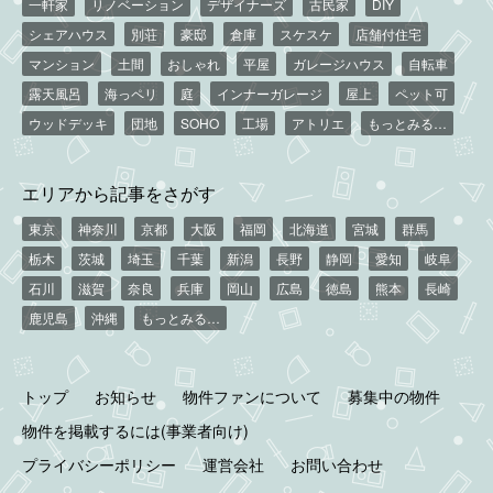
一軒家
リノベーション
デザイナーズ
古民家
DIY
シェアハウス
別荘
豪邸
倉庫
スケスケ
店舗付住宅
マンション
土間
おしゃれ
平屋
ガレージハウス
自転車
露天風呂
海っペリ
庭
インナーガレージ
屋上
ペット可
ウッドデッキ
団地
SOHO
工場
アトリエ
もっとみる…
エリアから記事をさがす
東京
神奈川
京都
大阪
福岡
北海道
宮城
群馬
栃木
茨城
埼玉
千葉
新潟
長野
静岡
愛知
岐阜
石川
滋賀
奈良
兵庫
岡山
広島
徳島
熊本
長崎
鹿児島
沖縄
もっとみる…
トップ
お知らせ
物件ファンについて
募集中の物件
物件を掲載するには(事業者向け)
プライバシーポリシー
運営会社
お問い合わせ