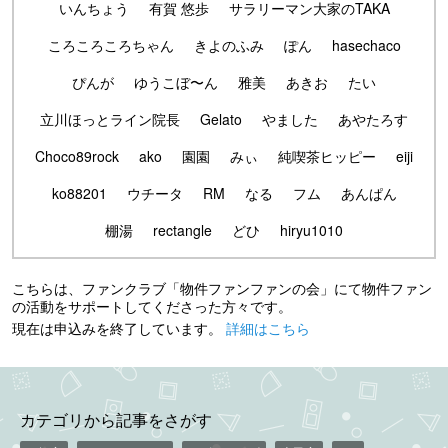
いんちょう
有賀 悠歩
サラリーマン大家のTAKA
ころころころちゃん
きよのふみ
ぽん
hasechaco
ぴんが
ゆうこぼ〜ん
雅美
あきお
たい
立川ほっとライン院長
Gelato
やました
あやたろす
Choco89rock
ako
園園
みぃ
純喫茶ヒッピー
eiji
ko88201
ウチータ
RM
なる
フム
あんぱん
棚湯
rectangle
どひ
hiryu1010
こちらは、ファンクラブ「物件ファンファンの会」にて物件ファン
の活動をサポートしてくださった方々です。
現在は申込みを終了しています。
詳細はこちら
カテゴリから記事をさがす