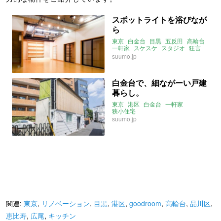
スポットライトを浴びなが
ら
東京
白金台
目黒
五反田
高輪台
一軒家
スケスケ
スタジオ
狂言
日本舞踊
suumo.jp
白金台で、細ながーい戸建
暮らし。
東京
港区
白金台
一軒家
狭小住宅
suumo.jp
関連:
東京
,
リノベーション
,
目黒
,
港区
,
goodroom
,
高輪台
,
品川区
,
恵比寿
,
広尾
,
キッチン