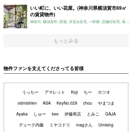
いい町に、いい花屋。(神奈川県横須賀市69㎡
の賃貸物件)
神奈川
横須賀市
田浦
月見台住宅
一軒家
店舗付住宅
食住近接
もっとみる
物件ファンを支えてくださってる皆様
うっちー
アマレット
Koji
ちー
カツオ
odmishien
ASA
KeyNo.029
chou
やまつま
Ayaka
しゅー
kee
伊藤商店
とみこ
GAJA
デューク内藤
ミヤコドリ
magさん
Umising