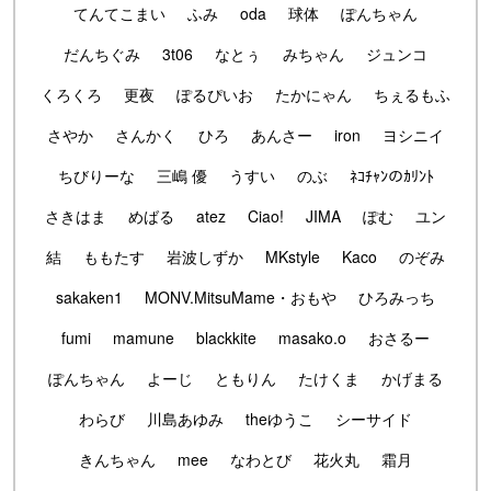
てんてこまい
ふみ
oda
球体
ぽんちゃん
だんちぐみ
3t06
なとぅ
みちゃん
ジュンコ
くろくろ
更夜
ぽるぴいお
たかにゃん
ちぇるもふ
さやか
さんかく
ひろ
あんさー
iron
ヨシニイ
ちびりーな
三嶋 優
うすい
のぶ
ﾈｺﾁｬﾝのｶﾘﾝﾄ
さきはま
めばる
atez
Ciao!
JIMA
ぽむ
ユン
結
ももたす
岩波しずか
MKstyle
Kaco
のぞみ
sakaken1
MONV.MitsuMame・おもや
ひろみっち
fumi
mamune
blackkite
masako.o
おさるー
ぽんちゃん
よーじ
ともりん
たけくま
かげまる
わらび
川島あゆみ
theゆうこ
シーサイド
きんちゃん
mee
なわとび
花火丸
霜月