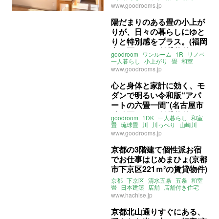
和室
小上がり
畳
www.goodrooms.jp
キャットウォーク
二面採光
南
角部屋
愛知
名古屋
中割町
陽だまりのある畳の小上が
名鉄常滑線
大江駅
東海道本線
りが、日々の暮らしにゆと
笠寺駅
名鉄名古屋本線
本笠寺駅
ライター：増成かおり
賃貸
りと特別感をプラス。(福岡
市西区29㎡の賃貸物件)
goodroom
ワンルーム
1R
リノベ
一人暮らし
小上がり
畳
和室
障子
和
地袋
福岡
内浜
www.goodrooms.jp
福岡市空港線
筑肥線
姪浜駅
ライター：増成かおり
賃貸
心と身体と家計に効く、モ
ダンで明るい令和版“アパ
ートの六畳一間”(名古屋市
瑞穂区25㎡の賃貸物件)
goodroom
1DK
一人暮らし
和室
畳
琉球畳
川
川っぺり
山崎川
ラグビー
ラグビー場
www.goodrooms.jp
パロマ瑞穂ラグビー場
愛知
名古屋
瑞穂
新瑞橋駅
京都の3階建て個性派お宿
瑞穂運動場東駅
瑞穂運動場西駅
でお仕事はじめまひょ(京都
桜通線
名城線
賃貸
市下京区221ｍ²の賃貸物件)
京都
下京区
清水五条
五条
和室
畳
日本建築
店舗
店舗付き住宅
事務所
ライター：葱山紫蘇子
www.hachise.jp
賃貸
京都北山通りすぐにある、