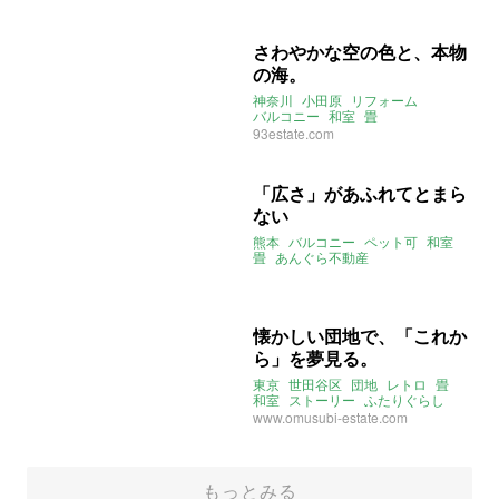
さわやかな空の色と、本物
の海。
神奈川
小田原
リフォーム
バルコニー
和室
畳
オーシャンビュー
93estate.com
「広さ」があふれてとまら
ない
熊本
バルコニー
ペット可
和室
畳
あんぐら不動産
懐かしい団地で、「これか
ら」を夢見る。
東京
世田谷区
団地
レトロ
畳
和室
ストーリー
ふたりぐらし
omusubi不動産
www.omusubi-estate.com
2021年6月のおすすめ
もっとみる