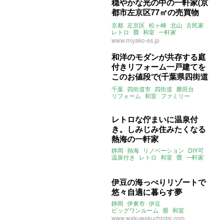
穏やかな光の中の一軒家(京
都市左京区77㎡の売買物
件)
京都
左京区
松ヶ崎
北山
古民家
レトロ
畳
和室
一軒家
リノベーション
みやこエステート
www.miyako-es.jp
売買
和洋のモダンが共存する庭
付きリフォーム一戸建てを
このお値段で(千葉県四街道
市65㎡の賃貸・売買物件)
千葉
四街道市
四街道
勝田台
リフォーム
和室
ファミリー
一軒家
畳
売買
賃貸
レトロな佇まいに温泉付
き。しみじみ住みたくなる
熱海の一軒家
静岡
熱海
リノベーション
DIY可
温泉付き
レトロ
和室
畳
一軒家
マチモリ不動産
instagram
伊豆の海っぺりリゾートで
悠々自適に暮らす夢
静岡
伊東市
伊豆
ビッグワンルーム
畳
和室
リゾートマンション
海っぺり
www.wakuwakuchintai.com