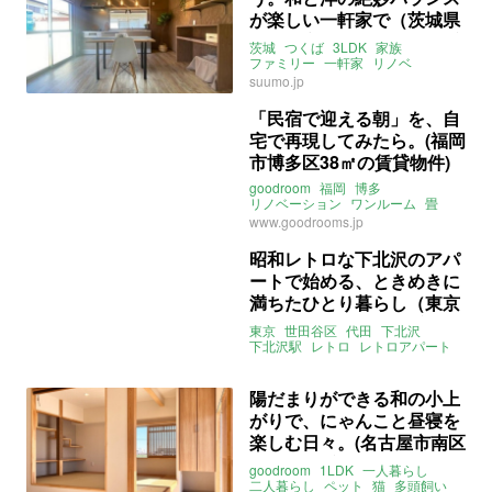
が楽しい一軒家で（茨城県
つくば市77㎡の売買・賃貸
茨城
つくば
3LDK
家族
物件）
ファミリー
一軒家
リノベ
フルリノベ
昭和
昭和レトロ
suumo.jp
レトロ
庭
カーポート
駐車
ガレージ
和室
畳
フローリング
「民宿で迎える朝」を、自
谷田川
森の里
宅で再現してみたら。(福岡
ライター：増成かおり
株式会社リノベ
売買
市博多区38㎡の賃貸物件)
goodroom
福岡
博多
リノベーション
ワンルーム
畳
和室
ライター：ほしりょうこ
www.goodrooms.jp
賃貸
昭和レトロな下北沢のアパ
ートで始める、ときめきに
満ちたひとり暮らし（東京
都世田谷区22㎡の賃貸物
東京
世田谷区
代田
下北沢
件）
下北沢駅
レトロ
レトロアパート
畳
和室
一人暮らし
ライター：山中みく
賃貸
陽だまりができる和の小上
がりで、にゃんこと昼寝を
楽しむ日々。(名古屋市南区
51㎡の賃貸物件)
goodroom
1LDK
一人暮らし
二人暮らし
ペット
猫
多頭飼い