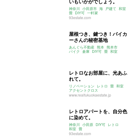
いもいかがでしょう。
神奈川
小田原市
海
戸建て
和室
畳
DIY可
一軒家
93estate.com
屋根つき、鍵つき！バイカ
ーさんの秘密基地
あんぐら不動産
熊本
熊本市
バイク
倉庫
DIY可
畳
和室
レトロなお部屋に、光あふ
れて。
リノベーション
レトロ
畳
和室
アクセントクロス
www.realfukuokaestate.jp
レトロアパートを、自分色
に染めて。
神奈川
小田原
DIY可
レトロ
和室
畳
93estate.com