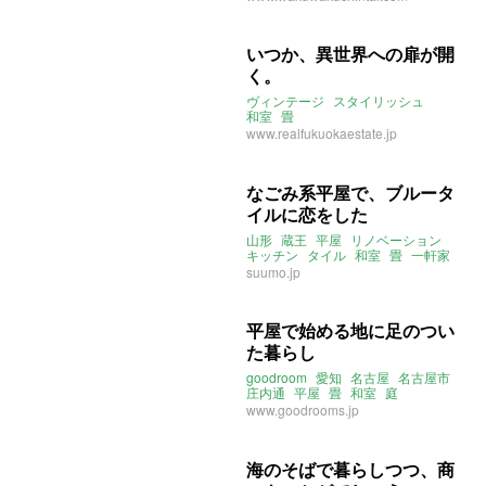
サウナ
釣り
温泉
リモートワーク
二拠点生活
別荘
instagram
賃貸
いつか、異世界への扉が開
く。
ヴィンテージ
スタイリッシュ
和室
畳
www.realfukuokaestate.jp
なごみ系平屋で、ブルータ
イルに恋をした
山形
蔵王
平屋
リノベーション
キッチン
タイル
和室
畳
一軒家
山形市
2021年9月のおすすめ
suumo.jp
平屋で始める地に足のつい
た暮らし
goodroom
愛知
名古屋
名古屋市
庄内通
平屋
畳
和室
庭
www.goodrooms.jp
海のそばで暮らしつつ、商