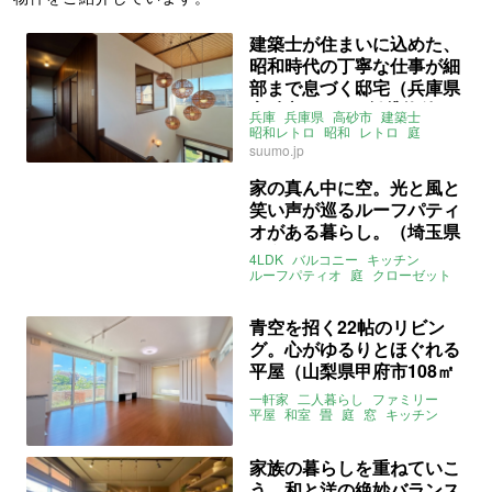
建築士が住まいに込めた、
昭和時代の丁寧な仕事が細
部まで息づく邸宅（兵庫県
高砂市111㎡の賃貸物件）
兵庫
兵庫県
高砂市
建築士
昭和レトロ
昭和
レトロ
庭
ファミリー
吹き抜け
和室
畳
suumo.jp
募集中
賃貸
家の真ん中に空。光と風と
笑い声が巡るルーフパティ
オがある暮らし。（埼玉県
蕨市91㎡の売買物件）
4LDK
バルコニー
キッチン
ルーフパティオ
庭
クローゼット
和室
窓
畳
ファミリー
マンション
埼玉
蕨市
錦町
JR東日本埼京線
戸田駅
新戸田駅
青空を招く22帖のリビン
ライター：増成かおり
募集中
グ。心がゆるりとほぐれる
売買
平屋（山梨県甲府市108㎡
の売買物件）
一軒家
二人暮らし
ファミリー
平屋
和室
畳
庭
窓
キッチン
太陽光発電
床暖房
身延線
甲斐住吉駅
山梨
甲府市
上今井町
ライター:増成かおり
募集中
売買
家族の暮らしを重ねていこ
う。和と洋の絶妙バランス