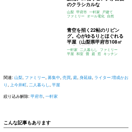
のクラシカルな
3SLDK（山梨県甲府市165
山梨
甲府市
一軒家
戸建て
㎡の売買物件）
ファミリー
オール電化
自然
募集中
売買
青空を招く22帖のリビン
グ。心がゆるりとほぐれる
平屋（山梨県甲府市108㎡
の売買物件）
一軒家
二人暮らし
ファミリー
平屋
和室
畳
庭
窓
キッチン
太陽光発電
床暖房
身延線
甲斐住吉駅
山梨
甲府市
上今井町
ライター:増成かおり
募集中
売買
関連:
山梨
,
ファミリー
,
募集中
,
売買
,
庭
,
身延線
,
ライター:増成かお
り
,
上今井町
,
二人暮らし
,
平屋
絞り込み解除:
甲府市
,
一軒家
こんな記事もあります