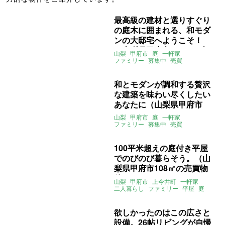
最高級の建材と選りすぐり
の庭木に囲まれる、和モダ
ンの大邸宅へようこそ！
（山梨県甲府市220㎡の売
山梨
甲府市
庭
一軒家
買物件）
ファミリー
募集中
売買
和とモダンが調和する贅沢
な建築を味わい尽くしたい
あなたに（山梨県甲府市
220㎡の売買物件）
山梨
甲府市
庭
一軒家
ファミリー
募集中
売買
100平米超えの庭付き平屋
でのびのび暮らそう。（山
梨県甲府市108㎡の売買物
件）
山梨
甲府市
上今井町
一軒家
二人暮らし
ファミリー
平屋
庭
床暖房
身延線
甲斐住吉駅
ライター:増成かおり
募集中
売買
欲しかったのはこの広さと
設備。26帖リビングが自慢