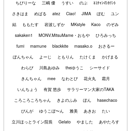
ちびりーな
三嶋 優
うすい
のぶ
ﾈｺﾁｬﾝのｶﾘﾝﾄ
さきはま
めばる
atez
Ciao!
JIMA
ぽむ
ユン
結
ももたす
岩波しずか
MKstyle
Kaco
のぞみ
sakaken1
MONV.MitsuMame・おもや
ひろみっち
fumi
mamune
blackkite
masako.o
おさるー
ぽんちゃん
よーじ
ともりん
たけくま
かげまる
わらび
川島あゆみ
theゆうこ
シーサイド
きんちゃん
mee
なわとび
花火丸
霜月
いんちょう
有賀 悠歩
サラリーマン大家のTAKA
ころころころちゃん
きよのふみ
ぽん
hasechaco
ぴんが
ゆうこぼ〜ん
雅美
あきお
たい
立川ほっとライン院長
Gelato
やました
あやたろす