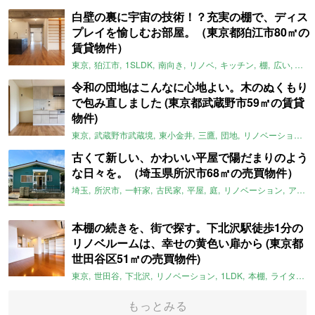
白壁の裏に宇宙の技術！？充実の棚で、ディス
プレイを愉しむお部屋。（東京都狛江市80㎡の
賃貸物件）
東京
狛江市
1SLDK
南向き
リノベ
キッチン
棚
広い
ガイ
令和の団地はこんなに心地よい。木のぬくもり
で包み直しました (東京都武蔵野市59㎡の賃貸
物件)
東京
武蔵野市武蔵境
東小金井
三鷹
団地
リノベーション
古くて新しい、かわいい平屋で陽だまりのよう
な日々を。（埼玉県所沢市68㎡の売買物件）
埼玉
所沢市
一軒家
古民家
平屋
庭
リノベーション
アメリカンハウス
本棚の続きを、街で探す。下北沢駅徒歩1分の
リノベルームは、幸せの黄色い扉から (東京都
世田谷区51㎡の売買物件)
東京
世田谷
下北沢
リノベーション
1LDK
本棚
ライター：ほしりょうこ
もっとみる