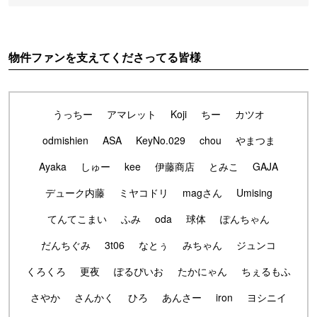
物件ファンを支えてくださってる皆様
うっちー
アマレット
Koji
ちー
カツオ
odmishien
ASA
KeyNo.029
chou
やまつま
Ayaka
しゅー
kee
伊藤商店
とみこ
GAJA
デューク内藤
ミヤコドリ
magさん
Umising
てんてこまい
ふみ
oda
球体
ぽんちゃん
だんちぐみ
3t06
なとぅ
みちゃん
ジュンコ
くろくろ
更夜
ぽるぴいお
たかにゃん
ちぇるもふ
さやか
さんかく
ひろ
あんさー
iron
ヨシニイ