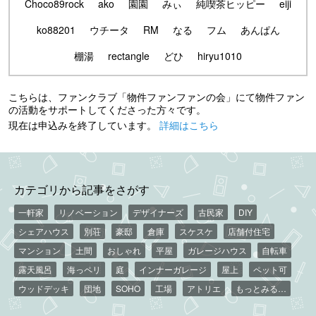
Choco89rock
ako
園園
みぃ
純喫茶ヒッピー
eiji
ko88201
ウチータ
RM
なる
フム
あんぱん
棚湯
rectangle
どひ
hiryu1010
こちらは、ファンクラブ「物件ファンファンの会」にて物件ファン
の活動をサポートしてくださった方々です。
現在は申込みを終了しています。
詳細はこちら
カテゴリから記事をさがす
一軒家
リノベーション
デザイナーズ
古民家
DIY
シェアハウス
別荘
豪邸
倉庫
スケスケ
店舗付住宅
マンション
土間
おしゃれ
平屋
ガレージハウス
自転車
露天風呂
海っペリ
庭
インナーガレージ
屋上
ペット可
ウッドデッキ
団地
SOHO
工場
アトリエ
もっとみる…