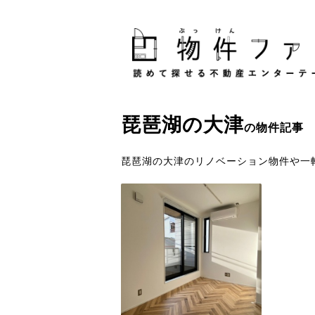
琵琶湖
の
大津
の物件記事
琵琶湖の大津のリノベーション物件や一