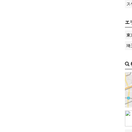
ス
エ
東
埼