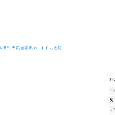
大津市
,
天窓
,
無垢床
,
ねこトイレ
,
志賀
カ
古
海
デ