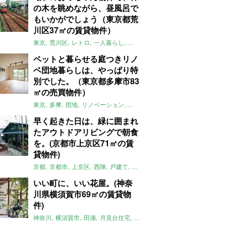
の木を眺めながら、昼風呂で
もいかがでしょう（東京都荒
川区37㎡の賃貸物件）
東京
荒川区
レトロ
一人暮らし
タイル
昭和レトロ
大家女子
トダ
ペットと暮らせる庭つきリノ
ベ団地暮らしは、やっぱり特
別でした。（東京都多摩市83
㎡の売買物件）
東京
多摩
団地
リノベーション
庭
ペット可
大家女子
団地リノベ
早く起きた日は、緑に囲まれ
たアウトドアリビングで朝食
を。(京都市上京区71㎡の賃
貸物件)
京都
京都市
上京区
西陣
戸建て
平屋
京町家
リノベーション
庭
いい町に、いい花屋。(神奈
川県横須賀市69㎡の賃貸物
件)
神奈川
横須賀市
田浦
月見台住宅
一軒家
店舗付住宅
食住近接
土