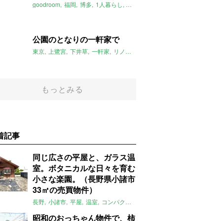
goodroom
福岡
博多
1人暮らし
デザイナーズ
新築
2019年9月
公園のとなりの一軒家で
東京
上鷺宮
下井草
一軒家
リノベーション
公園
アラキ＋ササキ
もっとみる
着記事
同じ広さの平屋と、ガラス温
室。ボタニカルな日々を育む
小さな楽園。（長野県小諸市
33㎡の売買物件）
長野
小諸市
平屋
温室
コンパクト
自然
植物
庭
吹き抜け
無垢
昭和のおっちゃん物件で、柿