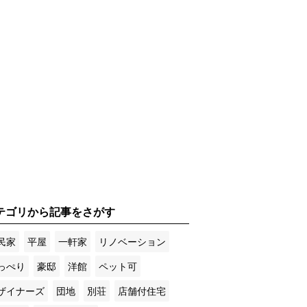
テゴリから記事をさがす
民家
平屋
一軒家
リノベーション
っぺり
豪邸
洋館
ペット可
ザイナーズ
団地
別荘
店舗付住宅