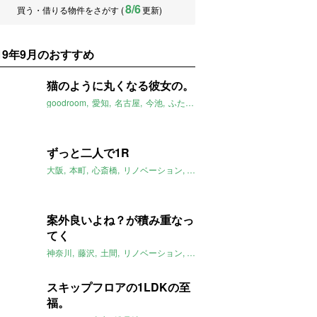
8/6
買う・借りる物件をさがす (
更新)
019年9月のおすすめ
猫のように丸くなる彼女の。
goodroom
愛知
名古屋
今池
ふたりぐらし
ワンルーム
畳
2019
ずっと二人で1R
大阪
本町
心斎橋
リノベーション
土間
ランドリースペース
201
案外良いよね？が積み重なっ
てく
神奈川
藤沢
土間
リノベーション
2019年9月のおすすめ
スキップフロアの1LDKの至
福。