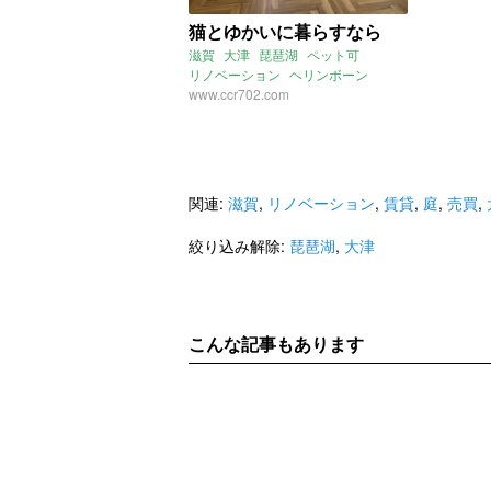
猫とゆかいに暮らすなら
滋賀
大津
琵琶湖
ペット可
リノベーション
ヘリンボーン
ねこトイレ
www.ccr702.com
猫
関連:
滋賀
,
リノベーション
,
賃貸
,
庭
,
売買
,
絞り込み解除:
琵琶湖
,
大津
こんな記事もあります