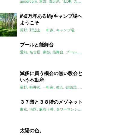
goodroom
東京
洗足池
1LDK
スキップフロア
ペット可
2019年
約2万坪あるMyキャンプ場へ
ようこそ
長野
野辺山
一軒家
キャンプ場
サバゲー
2019年9月のおすすめ
プールと能舞台
愛知
名古屋
豪邸
能舞台
プール
総合リハビリセンター
2019年
滅多に買う機会の無い教会と
いう不動産
長野
軽井沢
一軒家
教会
結婚式
2019年9月のおすすめ
３７階と３８階のメゾネット
東京
港区
麻布十番
タワーマンション
ジャグジー
金庫室
2019
太陽の色。