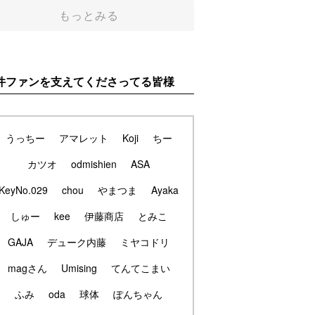
もっとみる
件ファンを支えてくださってる皆様
うっちー
アマレット
Koji
ちー
カツオ
odmishien
ASA
KeyNo.029
chou
やまつま
Ayaka
しゅー
kee
伊藤商店
とみこ
GAJA
デューク内藤
ミヤコドリ
magさん
Umising
てんてこまい
ふみ
oda
球体
ぽんちゃん