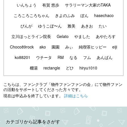
いんちょう
有賀 悠歩
サラリーマン大家のTAKA
ころころころちゃん
きよのふみ
ぽん
hasechaco
ぴんが
ゆうこぼ〜ん
雅美
あきお
たい
立川ほっとライン院長
Gelato
やました
あやたろす
Choco89rock
ako
園園
みぃ
純喫茶ヒッピー
eiji
ko88201
ウチータ
RM
なる
フム
あんぱん
棚湯
rectangle
どひ
hiryu1010
こちらは、ファンクラブ「物件ファンファンの会」にて物件ファン
の活動をサポートしてくださった方々です。
現在は申込みを終了しています。
詳細はこちら
カテゴリから記事をさがす