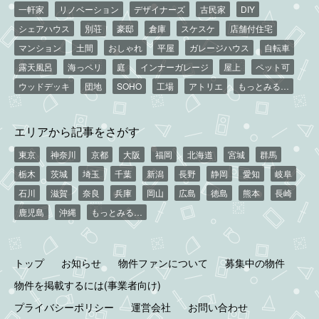
一軒家
リノベーション
デザイナーズ
古民家
DIY
シェアハウス
別荘
豪邸
倉庫
スケスケ
店舗付住宅
マンション
土間
おしゃれ
平屋
ガレージハウス
自転車
露天風呂
海っペリ
庭
インナーガレージ
屋上
ペット可
ウッドデッキ
団地
SOHO
工場
アトリエ
もっとみる…
エリアから記事をさがす
東京
神奈川
京都
大阪
福岡
北海道
宮城
群馬
栃木
茨城
埼玉
千葉
新潟
長野
静岡
愛知
岐阜
石川
滋賀
奈良
兵庫
岡山
広島
徳島
熊本
長崎
鹿児島
沖縄
もっとみる…
トップ
お知らせ
物件ファンについて
募集中の物件
物件を掲載するには(事業者向け)
プライバシーポリシー
運営会社
お問い合わせ