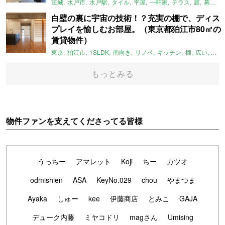
茨城
水戸市
水戸駅
タイル
平屋
一軒家
テラス
庭
募集中
白壁の裏に宇宙の技術！？充実の棚で、ディス
プレイを愉しむお部屋。（東京都狛江市80㎡の
賃貸物件）
東京
狛江市
1SLDK
南向き
リノベ
キッチン
棚
広い
ガイ
もっとみる
物件ファンを支えてくださってる皆様
うっちー
アマレット
Koji
ちー
カツオ
odmishien
ASA
KeyNo.029
chou
やまつま
Ayaka
しゅー
kee
伊藤商店
とみこ
GAJA
デューク内藤
ミヤコドリ
magさん
Umising