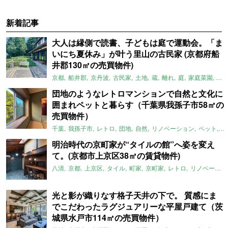
新着記事
大人は縁側で読書、子どもは庭で運動会。「ま
いにち夏休み」が叶う里山の古民家 (京都府船
井郡130㎡の売買物件)
京都
船井郡
京丹波
古民家
土地
蔵
離れ
庭
家庭菜園
倉
団地のようなレトロマンションで自然と文化に
囲まれペットと暮らす（千葉県我孫子市58㎡の
売買物件）
千葉
我孫子市
レトロ
団地
自然
リノベーション
ペット
ラ
明治時代の京町家が“タイルの館”へ姿を変え
て。(京都市上京区38㎡の賃貸物件)
八清
京都
上京区
タイル
町家
京町家
レトロ
リノベーション
光と影が織りなす格子天井の下で。 質感にま
でこだわったラグジュアリーな平屋戸建て（茨
城県水戸市114㎡の売買物件）