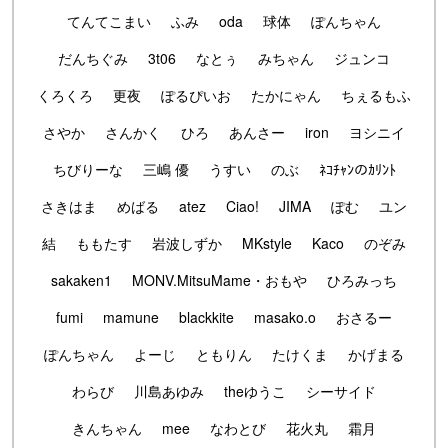
てんてこまい
ふみ
oda
球体
ぽんちゃん
だんちぐみ
3t06
なとぅ
みちゃん
ジュンコ
くろくろ
更夜
ぽるぴいお
たかにゃん
ちぇるもふ
さやか
さんかく
ひろ
あんさー
iron
ヨシニイ
ちびりーな
三嶋 優
うすい
のぶ
ﾈｺﾁｬﾝのｶﾘﾝﾄ
さきはま
めばる
atez
Ciao!
JIMA
ぽむ
ユン
結
ももたす
岩波しずか
MKstyle
Kaco
のぞみ
sakaken1
MONV.MitsuMame・おもや
ひろみっち
fumi
mamune
blackkite
masako.o
おさるー
ぽんちゃん
よーじ
ともりん
たけくま
かげまる
わらび
川島あゆみ
theゆうこ
シーサイド
きんちゃん
mee
なわとび
花火丸
霜月