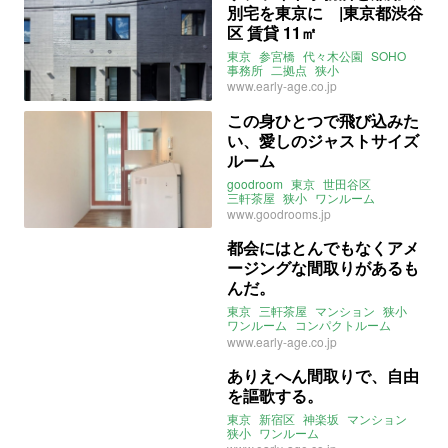
別宅を東京に |東京都渋谷
区 賃貸 11㎡
東京
参宮橋
代々木公園
SOHO
事務所
二拠点
狭小
www.early-age.co.jp
この身ひとつで飛び込みた
い、愛しのジャストサイズ
ルーム
goodroom
東京
世田谷区
三軒茶屋
狭小
ワンルーム
スケスケ
www.goodrooms.jp
都会にはとんでもなくアメ
ージングな間取りがあるも
んだ。
東京
三軒茶屋
マンション
狭小
ワンルーム
コンパクトルーム
クセが強い
スケスケ
www.early-age.co.jp
2022年1月のおすすめ
ありえへん間取りで、自由
を謳歌する。
東京
新宿区
神楽坂
マンション
狭小
ワンルーム