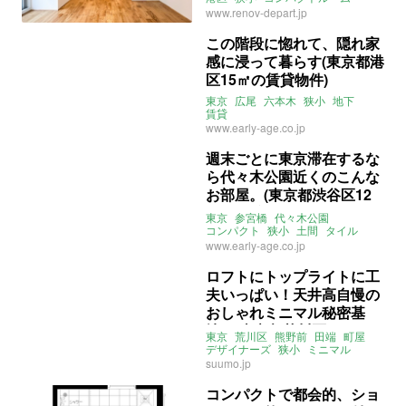
無垢床
賃貸
www.renov-depart.jp
この階段に惚れて、隠れ家
感に浸って暮らす(東京都港
区15㎡の賃貸物件)
東京
広尾
六本木
狭小
地下
賃貸
www.early-age.co.jp
週末ごとに東京滞在するな
ら代々木公園近くのこんな
お部屋。(東京都渋谷区12
㎡の賃貸物件)
東京
参宮橋
代々木公園
コンパクト
狭小
土間
タイル
二拠点
賃貸
www.early-age.co.jp
ロフトにトップライトに工
夫いっぱい！天井高自慢の
おしゃれミニマル秘密基
地。(東京都荒川区14㎡の
東京
荒川区
熊野前
田端
町屋
賃貸物件)
デザイナーズ
狭小
ミニマル
ロフト
ライター：葱山紫蘇子
suumo.jp
賃貸
コンパクトで都会的、ショ