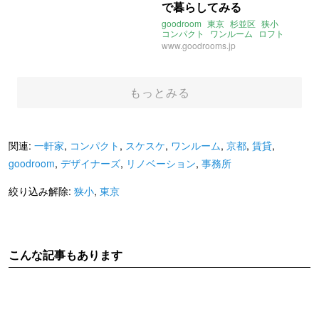
で暮らしてみる
goodroom
東京
杉並区
狭小
コンパクト
ワンルーム
ロフト
一人暮らし
www.goodrooms.jp
もっとみる
関連:
一軒家
,
コンパクト
,
スケスケ
,
ワンルーム
,
京都
,
賃貸
,
goodroom
,
デザイナーズ
,
リノベーション
,
事務所
絞り込み解除:
狭小
,
東京
こんな記事もあります