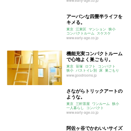
www.early-age.co.jp
アーバンな四畳半ライフを
キメる。
東京
江東区
マンション
狭小
コンパクトルーム
スケスケ
リバービュー
www.early-age.co.jp
機能充実コンパクトルーム
で心地よく巣ごもり。
東京
笹塚
ロフト
コンパクト
狭小
バストイレ別
床
巣ごもり
木の温もり
敷金礼金なし
www.goodrooms.jp
デザイナーズリノベーション
さながらトリックアートの
ような。
東京
三軒茶屋
ワンルーム
狭小
一人暮らし
コンパクト
www.early-age.co.jp
阿佐ヶ谷でかわいいサイズ