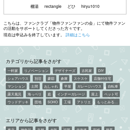
棚湯
rectangle
どひ
hiryu1010
こちらは、ファンクラブ「物件ファンファンの会」にて物件ファン
の活動をサポートしてくださった方々です。
現在は申込みを終了しています。
詳細はこちら
カテゴリから記事をさがす
一軒家
リノベーション
デザイナーズ
古民家
DIY
シェアハウス
別荘
豪邸
倉庫
スケスケ
店舗付住宅
マンション
土間
おしゃれ
平屋
ガレージハウス
自転車
露天風呂
海っペリ
庭
インナーガレージ
屋上
ペット可
ウッドデッキ
団地
SOHO
工場
アトリエ
もっとみる…
エリアから記事をさがす
東京
神奈川
京都
大阪
福岡
北海道
宮城
群馬