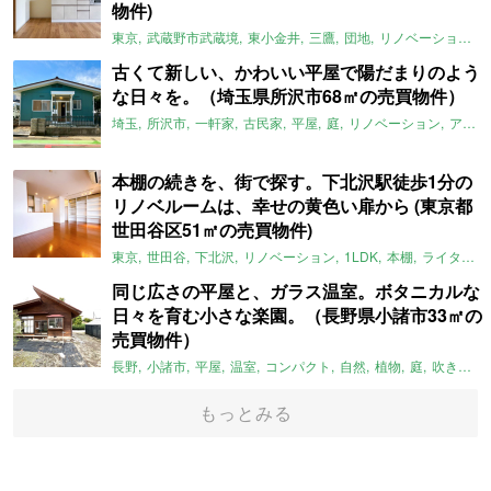
物件)
東京
武蔵野市武蔵境
東小金井
三鷹
団地
リノベーション
古くて新しい、かわいい平屋で陽だまりのよう
な日々を。（埼玉県所沢市68㎡の売買物件）
埼玉
所沢市
一軒家
古民家
平屋
庭
リノベーション
アメリカンハウス
本棚の続きを、街で探す。下北沢駅徒歩1分の
リノベルームは、幸せの黄色い扉から (東京都
世田谷区51㎡の売買物件)
東京
世田谷
下北沢
リノベーション
1LDK
本棚
ライター：ほしりょうこ
同じ広さの平屋と、ガラス温室。ボタニカルな
日々を育む小さな楽園。（長野県小諸市33㎡の
売買物件）
長野
小諸市
平屋
温室
コンパクト
自然
植物
庭
吹き抜け
もっとみる