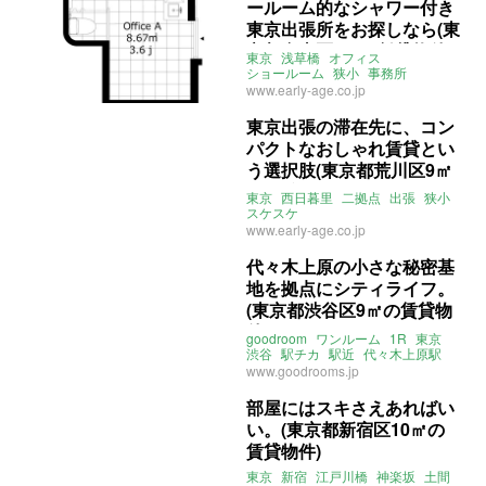
ールーム的なシャワー付き
東京出張所をお探しなら(東
京都台東区8㎡の賃貸物件)
東京
浅草橋
オフィス
ショールーム
狭小
事務所
www.early-age.co.jp
東京出張の滞在先に、コン
パクトなおしゃれ賃貸とい
う選択肢(東京都荒川区9㎡
の賃貸物件)
東京
西日暮里
二拠点
出張
狭小
スケスケ
www.early-age.co.jp
代々木上原の小さな秘密基
地を拠点にシティライフ。
(東京都渋谷区9㎡の賃貸物
件)
goodroom
ワンルーム
1R
東京
渋谷
駅チカ
駅近
代々木上原駅
代々木八幡駅
代々木公園駅
www.goodrooms.jp
洗濯乾燥機
狭小
部屋にはスキさえあればい
い。(東京都新宿区10㎡の
賃貸物件)
東京
新宿
江戸川橋
神楽坂
土間