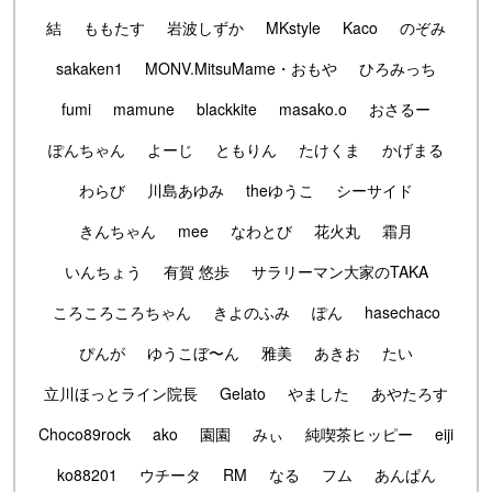
結
ももたす
岩波しずか
MKstyle
Kaco
のぞみ
sakaken1
MONV.MitsuMame・おもや
ひろみっち
fumi
mamune
blackkite
masako.o
おさるー
ぽんちゃん
よーじ
ともりん
たけくま
かげまる
わらび
川島あゆみ
theゆうこ
シーサイド
きんちゃん
mee
なわとび
花火丸
霜月
いんちょう
有賀 悠歩
サラリーマン大家のTAKA
ころころころちゃん
きよのふみ
ぽん
hasechaco
ぴんが
ゆうこぼ〜ん
雅美
あきお
たい
立川ほっとライン院長
Gelato
やました
あやたろす
Choco89rock
ako
園園
みぃ
純喫茶ヒッピー
eiji
ko88201
ウチータ
RM
なる
フム
あんぱん