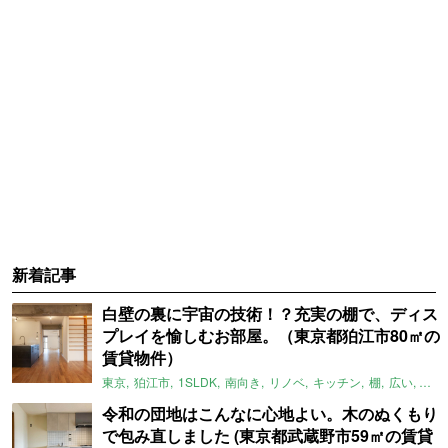
新着記事
白壁の裏に宇宙の技術！？充実の棚で、ディス
プレイを愉しむお部屋。（東京都狛江市80㎡の
賃貸物件）
東京
狛江市
1SLDK
南向き
リノベ
キッチン
棚
広い
ガイ
令和の団地はこんなに心地よい。木のぬくもり
で包み直しました (東京都武蔵野市59㎡の賃貸