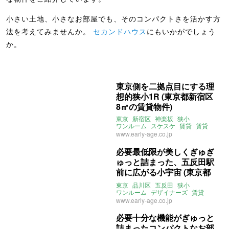
小さい土地、小さなお部屋でも、そのコンパクトさを活かす方
法を考えてみませんか。
セカンドハウス
にもいかがでしょう
か。
東京側を二拠点目にする理
想的狭小1R (東京都新宿区
8㎡の賃貸物件)
東京
新宿区
神楽坂
狭小
ワンルーム
スケスケ
賃貸
賃貸
www.early-age.co.jp
必要最低限が美しくぎゅぎ
ゅっと詰まった、五反田駅
前に広がる小宇宙 (東京都
品川区15㎡の賃貸物件)
東京
品川区
五反田
狭小
ワンルーム
デザイナーズ
賃貸
www.early-age.co.jp
必要十分な機能がぎゅっと
詰まったコンパクトなお部