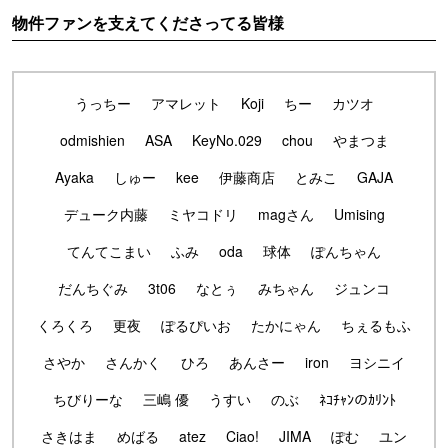
物件ファンを支えてくださってる皆様
うっちー
アマレット
Koji
ちー
カツオ
odmishien
ASA
KeyNo.029
chou
やまつま
Ayaka
しゅー
kee
伊藤商店
とみこ
GAJA
デューク内藤
ミヤコドリ
magさん
Umising
てんてこまい
ふみ
oda
球体
ぽんちゃん
だんちぐみ
3t06
なとぅ
みちゃん
ジュンコ
くろくろ
更夜
ぽるぴいお
たかにゃん
ちぇるもふ
さやか
さんかく
ひろ
あんさー
iron
ヨシニイ
ちびりーな
三嶋 優
うすい
のぶ
ﾈｺﾁｬﾝのｶﾘﾝﾄ
さきはま
めばる
atez
Ciao!
JIMA
ぽむ
ユン