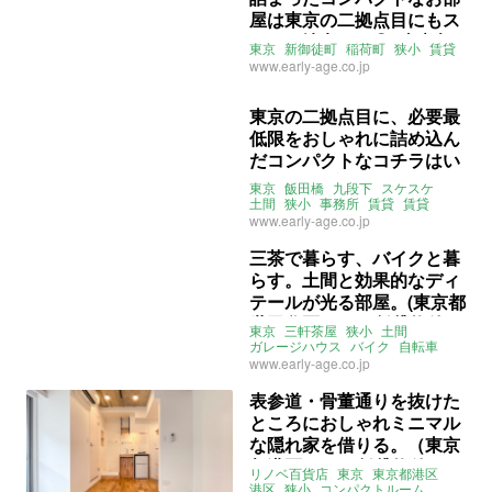
屋は東京の二拠点目にもス
タート地点にも◎ (東京都
東京
新御徒町
稲荷町
狭小
賃貸
台東区8㎡の賃貸物件)
www.early-age.co.jp
東京の二拠点目に、必要最
低限をおしゃれに詰め込ん
だコンパクトなコチラはい
かが？ (東京都千代田区7㎡
東京
飯田橋
九段下
スケスケ
の賃貸物件)
土間
狭小
事務所
賃貸
賃貸
www.early-age.co.jp
三茶で暮らす、バイクと暮
らす。土間と効果的なディ
テールが光る部屋。(東京都
世田谷区17㎡の賃貸物件)
東京
三軒茶屋
狭小
土間
ガレージハウス
バイク
自転車
スケスケ
シャビー
賃貸
www.early-age.co.jp
表参道・骨董通りを抜けた
ところにおしゃれミニマル
な隠れ家を借りる。（東京
都港区15㎡の賃貸物件）
リノベ百貨店
東京
東京都港区
港区
狭小
コンパクトルーム