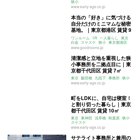
狭小
www.early-age.co.jp
本当の「好き」に気づける
自分だけのミニマムな秘密
基地。｜東京都港区 賃貸 9
㎡
ワンルーム
1R
一人暮らし
東京
白金
スケスケ
狭小
東京都港区
広尾
www.goodrooms.jp
清潔感と立地を重視した狭
小事務所を二拠点目に｜東
京都千代田区 賃貸 7㎡
東京
飯田橋
九段下
事務所
狭小
www.early-age.co.jp
町をLDKに、自宅は寝室！
と割り切った暮らし｜東京
都千代田区 賃貸 10㎡
東京
東神田
浅草橋
秋葉原
狭小
スケスケ
www.early-age.co.jp
サテライト事務所と兼用の