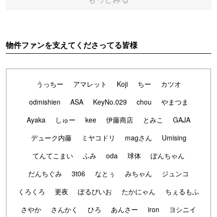
物件ファンを支えてくださってる皆様
うっちー
アマレット
Koji
ちー
カツオ
odmishien
ASA
KeyNo.029
chou
やまつま
Ayaka
しゅー
kee
伊藤商店
とみこ
GAJA
デューク内藤
ミヤコドリ
magさん
Umising
てんてこまい
ふみ
oda
球体
ぽんちゃん
だんちぐみ
3t06
なとぅ
みちゃん
ジュンコ
くろくろ
更夜
ぽるぴいお
たかにゃん
ちぇるもふ
さやか
さんかく
ひろ
あんさー
iron
ヨシニイ