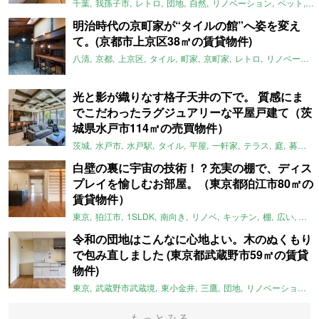
千葉
我孫子市
レトロ
団地
自然
リノベーション
ペット
ラ
明治時代の京町家が“タイルの館”へ姿を変え
て。(京都市上京区38㎡の賃貸物件)
八清
京都
上京区
タイル
町家
京町家
レトロ
リノベーション
光と影が織りなす格子天井の下で。 質感にま
でこだわったラグジュアリーな平屋戸建て（茨
城県水戸市114㎡の売買物件）
茨城
水戸市
水戸駅
タイル
平屋
一軒家
テラス
庭
募集中
白壁の裏に宇宙の技術！？充実の棚で、ディス
プレイを愉しむお部屋。（東京都狛江市80㎡の
賃貸物件）
東京
狛江市
1SLDK
南向き
リノベ
キッチン
棚
広い
ガイ
令和の団地はこんなに心地よい。木のぬくもり
で包み直しました (東京都武蔵野市59㎡の賃貸
物件)
東京
武蔵野市武蔵境
東小金井
三鷹
団地
リノベーション
もっとみる