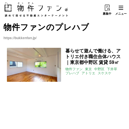
募集中
メニュー
物件ファン
の
プレハブ
https://bukkenfan.jp/
暮らせて遊んで働ける、ア
トリエ付き職住合体ハウス
｜東京都中野区 賃貸 59㎡
物件ファン
東京
中野区
下井草
プレハブ
アトリエ
スケスケ