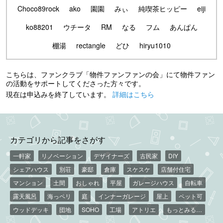
Choco89rock
ako
園園
みぃ
純喫茶ヒッピー
eiji
ko88201
ウチータ
RM
なる
フム
あんぱん
棚湯
rectangle
どひ
hiryu1010
こちらは、ファンクラブ「物件ファンファンの会」にて物件ファン
の活動をサポートしてくださった方々です。
現在は申込みを終了しています。
詳細はこちら
カテゴリから記事をさがす
一軒家
リノベーション
デザイナーズ
古民家
DIY
シェアハウス
別荘
豪邸
倉庫
スケスケ
店舗付住宅
マンション
土間
おしゃれ
平屋
ガレージハウス
自転車
露天風呂
海っペリ
庭
インナーガレージ
屋上
ペット可
ウッドデッキ
団地
SOHO
工場
アトリエ
もっとみる…