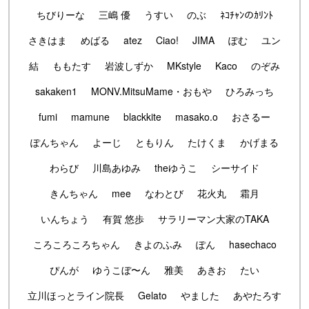
ちびりーな
三嶋 優
うすい
のぶ
ﾈｺﾁｬﾝのｶﾘﾝﾄ
さきはま
めばる
atez
Ciao!
JIMA
ぽむ
ユン
結
ももたす
岩波しずか
MKstyle
Kaco
のぞみ
sakaken1
MONV.MitsuMame・おもや
ひろみっち
fumi
mamune
blackkite
masako.o
おさるー
ぽんちゃん
よーじ
ともりん
たけくま
かげまる
わらび
川島あゆみ
theゆうこ
シーサイド
きんちゃん
mee
なわとび
花火丸
霜月
いんちょう
有賀 悠歩
サラリーマン大家のTAKA
ころころころちゃん
きよのふみ
ぽん
hasechaco
ぴんが
ゆうこぼ〜ん
雅美
あきお
たい
立川ほっとライン院長
Gelato
やました
あやたろす