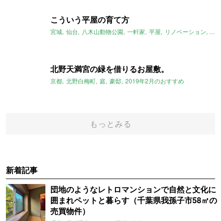
こういう平屋の育て方
宮城
仙台
八木山動物公園
一軒家
平屋
リノベーション
20
北野天満宮の緑を借りるお屋敷。
京都
北野白梅町
庭
豪邸
2019年2月のおすすめ
もっとみる
新着記事
団地のようなレトロマンションで自然と文化に
囲まれペットと暮らす（千葉県我孫子市58㎡の
売買物件）