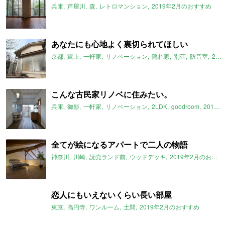
兵庫
芦屋川
森
レトロマンション
2019年2月のおすすめ
あなたにも心地よく裏切られてほしい
京都
蹴上
一軒家
リノベーション
隠れ家
別荘
防音室
2019年2月のおすすめ
こんな古民家リノベに住みたい。
兵庫
御影
一軒家
リノベーション
2LDK
goodroom
2019年2月のおすすめ
全てが絵になるアパートで二人の物語
神奈川
川崎
読売ランド前
ウッドデッキ
2019年2月のおすすめ
恋人にもいえないくらい長い部屋
東京
高円寺
ワンルーム
土間
2019年2月のおすすめ