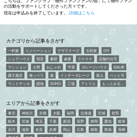
こちらは、ファンクラブ「物件ファンファンの会」にて物件ファン
の活動をサポートしてくださった方々です。
現在は申込みを終了しています。
詳細はこちら
カテゴリから記事をさがす
一軒家
リノベーション
デザイナーズ
古民家
DIY
シェアハウス
別荘
豪邸
倉庫
スケスケ
店舗付住宅
マンション
土間
おしゃれ
平屋
ガレージハウス
自転車
露天風呂
海っペリ
庭
インナーガレージ
屋上
ペット可
ウッドデッキ
団地
SOHO
工場
アトリエ
もっとみる…
エリアから記事をさがす
東京
神奈川
京都
大阪
福岡
北海道
宮城
群馬
栃木
茨城
埼玉
千葉
新潟
長野
静岡
愛知
岐阜
石川
滋賀
奈良
兵庫
岡山
広島
徳島
熊本
長崎