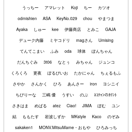
うっちー
アマレット
Koji
ちー
カツオ
odmishien
ASA
KeyNo.029
chou
やまつま
Ayaka
しゅー
kee
伊藤商店
とみこ
GAJA
デューク内藤
ミヤコドリ
magさん
Umising
てんてこまい
ふみ
oda
球体
ぽんちゃん
だんちぐみ
3t06
なとぅ
みちゃん
ジュンコ
くろくろ
更夜
ぽるぴいお
たかにゃん
ちぇるもふ
さやか
さんかく
ひろ
あんさー
iron
ヨシニイ
ちびりーな
三嶋 優
うすい
のぶ
ﾈｺﾁｬﾝのｶﾘﾝﾄ
さきはま
めばる
atez
Ciao!
JIMA
ぽむ
ユン
結
ももたす
岩波しずか
MKstyle
Kaco
のぞみ
sakaken1
MONV.MitsuMame・おもや
ひろみっち