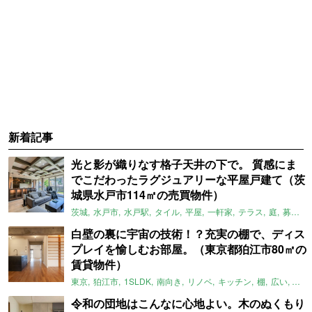
新着記事
光と影が織りなす格子天井の下で。 質感にま
でこだわったラグジュアリーな平屋戸建て（茨
城県水戸市114㎡の売買物件）
茨城
水戸市
水戸駅
タイル
平屋
一軒家
テラス
庭
募集中
白壁の裏に宇宙の技術！？充実の棚で、ディス
プレイを愉しむお部屋。（東京都狛江市80㎡の
賃貸物件）
東京
狛江市
1SLDK
南向き
リノベ
キッチン
棚
広い
ガイ
令和の団地はこんなに心地よい。木のぬくもり