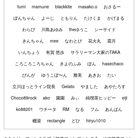
fumi
mamune
blackkite
masako.o
おさるー
ぽんちゃん
よーじ
ともりん
たけくま
かげまる
わらび
川島あゆみ
theゆうこ
シーサイド
きんちゃん
mee
なわとび
花火丸
霜月
いんちょう
有賀 悠歩
サラリーマン大家のTAKA
ころころころちゃん
きよのふみ
ぽん
hasechaco
ぴんが
ゆうこぼ〜ん
雅美
あきお
たい
立川ほっとライン院長
Gelato
やました
あやたろす
Choco89rock
ako
園園
みぃ
純喫茶ヒッピー
eiji
ko88201
ウチータ
RM
なる
フム
あんぱん
棚湯
rectangle
どひ
hiryu1010