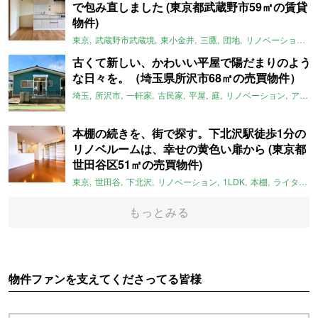
で包み直しました (東京都武蔵野市59㎡の賃貸
物件)
東京
武蔵野市武蔵境
東小金井
三鷹
団地
リノベーション
古くて新しい、かわいい平屋で陽だまりのよう
な日々を。（埼玉県所沢市68㎡の売買物件）
埼玉
所沢市
一軒家
古民家
平屋
庭
リノベーション
アメリカンハウス
本棚の続きを、街で探す。下北沢駅徒歩1分の
リノベルームは、幸せの黄色い扉から (東京都
世田谷区51㎡の売買物件)
東京
世田谷
下北沢
リノベーション
1LDK
本棚
ライター：ほしりょうこ
もっとみる
物件ファンを支えてくださってる皆様