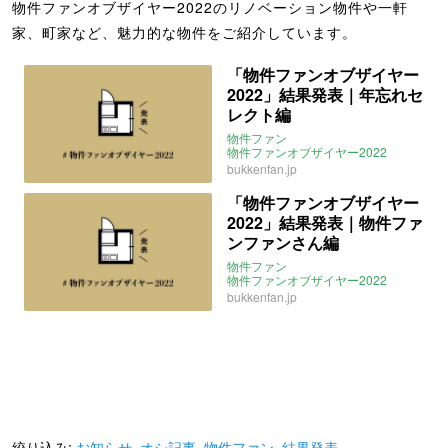
物件ファンオブザイヤー2022のリノベーション物件や一軒
家、町家など、魅力的な物件をご紹介しています。
「物件ファンオブザイヤー
2022」結果発表｜年忘れセ
レクト編
物件ファン
物件ファンオブザイヤー2022
オシ記事
お知らせ
結果発表
bukkenfan.jp
「物件ファンオブザイヤー
2022」結果発表｜物件ファ
ンファンさん編
物件ファン
物件ファンオブザイヤー2022
オシ記事
お知らせ
結果発表
bukkenfan.jp
絞り込み:
お知らせ
,
オシ記事
,
物件ファン
,
結果発表