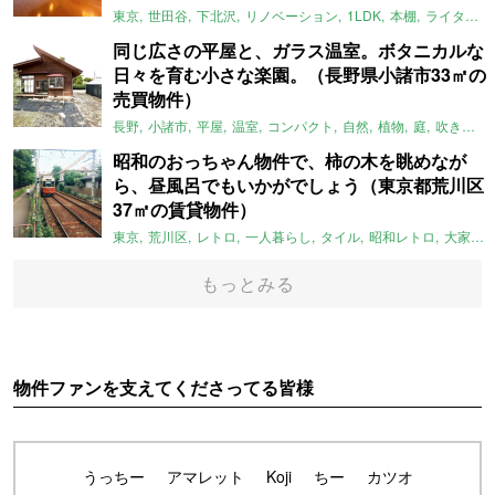
東京
世田谷
下北沢
リノベーション
1LDK
本棚
ライター：ほしりょうこ
同じ広さの平屋と、ガラス温室。ボタニカルな
日々を育む小さな楽園。（長野県小諸市33㎡の
売買物件）
長野
小諸市
平屋
温室
コンパクト
自然
植物
庭
吹き抜け
昭和のおっちゃん物件で、柿の木を眺めなが
ら、昼風呂でもいかがでしょう（東京都荒川区
37㎡の賃貸物件）
東京
荒川区
レトロ
一人暮らし
タイル
昭和レトロ
大家女子
もっとみる
物件ファンを支えてくださってる皆様
うっちー
アマレット
Koji
ちー
カツオ