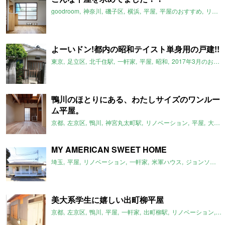
goodroom
神奈川
磯子区
横浜
平屋
平屋のおすすめ
リノベーション
よーいドン!都内の昭和テイスト単身用の戸建!!
東京
足立区
北千住駅
一軒家
平屋
昭和
2017年3月のおすすめ
鴨川のほとりにある、わたしサイズのワンルー
ム平屋。
京都
左京区
鴨川
神宮丸太町駅
リノベーション
平屋
大文字山
MY AMERICAN SWEET HOME
埼玉
平屋
リノベーション
一軒家
米軍ハウス
ジョンソンタウン
美大系学生に嬉しい出町柳平屋
京都
左京区
鴨川
平屋
一軒家
出町柳駅
リノベーション
平