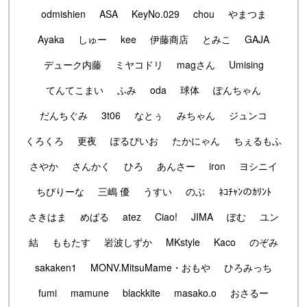
odmishien
ASA
KeyNo.029
chou
やまつま
Ayaka
しゅー
kee
伊藤商店
とみこ
GAJA
デューク内藤
ミヤコドリ
magさん
Umising
てんてこまい
ふみ
oda
球体
ぽんちゃん
だんちぐみ
3t06
なとぅ
みちゃん
ジュンコ
くろくろ
更夜
ぽるぴいお
たかにゃん
ちぇるもふ
さやか
さんかく
ひろ
あんさー
iron
ヨシニイ
ちびりーな
三嶋 優
うすい
のぶ
ﾈｺﾁｬﾝのｶﾘﾝﾄ
さきはま
めばる
atez
Ciao!
JIMA
ぽむ
ユン
結
ももたす
岩波しずか
MKstyle
Kaco
のぞみ
sakaken1
MONV.MitsuMame・おもや
ひろみっち
fumi
mamune
blackkite
masako.o
おさるー