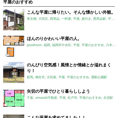
平屋のおすすめ
こんな平屋に帰りたい。そんな懐かしい外観。
東京都
大田区
西馬込
一軒家
平屋
庭付き
西馬込駅
平屋のおすすめ
ほんのりかわいい平屋の人。
goodroom
福岡
福岡市中央区
平屋
平屋のおすすめ
六本松駅
のんびり空気感！風情とか情緒とか溢れまく
り！
群馬
桐生市
古民家
平屋
平屋のおすすめ
運動公園駅
矢切の平屋でひとり暮らししよう
千葉
omusubi不動産
平屋
松戸市
平屋のおすすめ
矢切駅
こんな平屋を求めてました！！