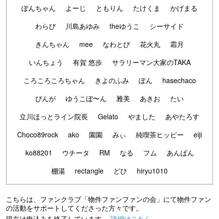
ぽんちゃん
よーじ
ともりん
たけくま
かげまる
わらび
川島あゆみ
theゆうこ
シーサイド
きんちゃん
mee
なわとび
花火丸
霜月
いんちょう
有賀 悠歩
サラリーマン大家のTAKA
ころころころちゃん
きよのふみ
ぽん
hasechaco
ぴんが
ゆうこぼ〜ん
雅美
あきお
たい
立川ほっとライン院長
Gelato
やました
あやたろす
Choco89rock
ako
園園
みぃ
純喫茶ヒッピー
eiji
ko88201
ウチータ
RM
なる
フム
あんぱん
棚湯
rectangle
どひ
hiryu1010
こちらは、ファンクラブ「物件ファンファンの会」にて物件ファン
の活動をサポートしてくださった方々です。
現在は申込みを終了しています。
詳細はこちら