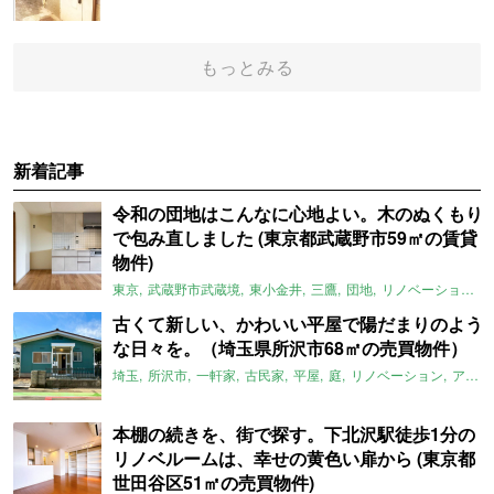
もっとみる
新着記事
令和の団地はこんなに心地よい。木のぬくもり
で包み直しました (東京都武蔵野市59㎡の賃貸
物件)
東京
武蔵野市武蔵境
東小金井
三鷹
団地
リノベーション
古くて新しい、かわいい平屋で陽だまりのよう
な日々を。（埼玉県所沢市68㎡の売買物件）
埼玉
所沢市
一軒家
古民家
平屋
庭
リノベーション
アメリカンハウス
本棚の続きを、街で探す。下北沢駅徒歩1分の
リノベルームは、幸せの黄色い扉から (東京都
世田谷区51㎡の売買物件)