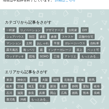
カテゴリから記事をさがす
一軒家
リノベーション
デザイナーズ
古民家
DIY
シェアハウス
別荘
豪邸
倉庫
スケスケ
店舗付住宅
マンション
土間
おしゃれ
平屋
ガレージハウス
自転車
露天風呂
海っペリ
庭
インナーガレージ
屋上
ペット可
ウッドデッキ
団地
SOHO
工場
アトリエ
もっとみる…
エリアから記事をさがす
東京
神奈川
京都
大阪
福岡
北海道
宮城
群馬
栃木
茨城
埼玉
千葉
新潟
長野
静岡
愛知
岐阜
石川
滋賀
奈良
兵庫
岡山
広島
徳島
熊本
長崎
鹿児島
沖縄
もっとみる…