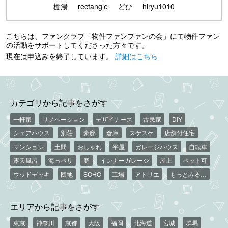
棚湯
rectangle
どひ
hiryu1010
こちらは、ファンクラブ「物件ファンファンの会」にて物件ファン
の活動をサポートしてくださった方々です。
現在は申込みを終了しています。
詳細はこちら
カテゴリから記事をさがす
一軒家
リノベーション
デザイナーズ
古民家
DIY
シェアハウス
別荘
豪邸
倉庫
スケスケ
店舗付住宅
マンション
土間
おしゃれ
平屋
ガレージハウス
自転車
露天風呂
海っペリ
庭
インナーガレージ
屋上
ペット可
ウッドデッキ
団地
SOHO
工場
アトリエ
もっとみる…
エリアから記事をさがす
東京
神奈川
京都
大阪
福岡
北海道
宮城
群馬