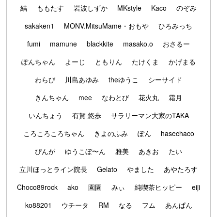
結
ももたす
岩波しずか
MKstyle
Kaco
のぞみ
sakaken1
MONV.MitsuMame・おもや
ひろみっち
fumi
mamune
blackkite
masako.o
おさるー
ぽんちゃん
よーじ
ともりん
たけくま
かげまる
わらび
川島あゆみ
theゆうこ
シーサイド
きんちゃん
mee
なわとび
花火丸
霜月
いんちょう
有賀 悠歩
サラリーマン大家のTAKA
ころころころちゃん
きよのふみ
ぽん
hasechaco
ぴんが
ゆうこぼ〜ん
雅美
あきお
たい
立川ほっとライン院長
Gelato
やました
あやたろす
Choco89rock
ako
園園
みぃ
純喫茶ヒッピー
eiji
ko88201
ウチータ
RM
なる
フム
あんぱん