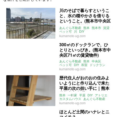
川のそばで暮らすというこ
と、水の穏やかさを借りる
ということ。(熊本市中央区
36㎡の賃貸物件)
あんぐら不動産
熊本
熊本市
賃貸
ペット可
川
DIY
ライター：くまのなな
賃貸
kumamoto-ug.com
300㎡のドックランで、ひ
とりといっぴき。(熊本市中
央区71㎡の賃貸物件)
あんぐら不動産
熊本
中央区
ペット可
DIY
和室
ドックラン
ストーリー
ライター：くまのなな
kumamoto-ug.com
賃貸
歴代住人がおのおの住みよ
いようにと作り込んで来た
平屋の次の担い手に｜熊本
県熊本市 賃貸 63㎡＋α
熊本
一軒家
平屋
DIY
アトリエ
カスタムハウス
あんぐら不動産
kumamoto-ug.com
ほとんど土間のハナレとニ
コイチ？