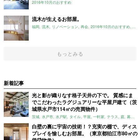
2016年10月のおすすめ
流木が生えるお部屋。
福岡
流木
リノベーション
再会
2016年10月のおすすめ
博多
もっとみる
新着記事
光と影が織りなす格子天井の下で。 質感にま
でこだわったラグジュアリーな平屋戸建て（茨
城県水戸市114㎡の売買物件）
茨城
水戸市
水戸駅
タイル
平屋
一軒家
テラス
庭
募集中
白壁の裏に宇宙の技術！？充実の棚で、ディス
プレイを愉しむお部屋。（東京都狛江市80㎡の