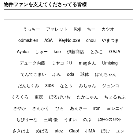
物件ファンを支えてくださってる皆様
うっちー
アマレット
Koji
ちー
カツオ
odmishien
ASA
KeyNo.029
chou
やまつま
Ayaka
しゅー
kee
伊藤商店
とみこ
GAJA
デューク内藤
ミヤコドリ
magさん
Umising
てんてこまい
ふみ
oda
球体
ぽんちゃん
だんちぐみ
3t06
なとぅ
みちゃん
ジュンコ
くろくろ
更夜
ぽるぴいお
たかにゃん
ちぇるもふ
さやか
さんかく
ひろ
あんさー
iron
ヨシニイ
ちびりーな
三嶋 優
うすい
のぶ
ﾈｺﾁｬﾝのｶﾘﾝﾄ
さきはま
めばる
atez
Ciao!
JIMA
ぽむ
ユン