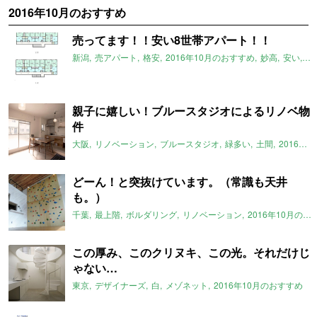
2016年10月のおすすめ
売ってます！！安い8世帯アパート！！
新潟
売アパート
格安
2016年10月のおすすめ
妙高
安い
新
親子に嬉しい！ブルースタジオによるリノベ物
件
大阪
リノベーション
ブルースタジオ
緑多い
土間
2016年10月のおすすめ
どーん！と突抜けています。（常識も天井
も。）
千葉
最上階
ボルダリング
リノベーション
2016年10月のおすすめ
この厚み、このクリヌキ、この光。それだけじ
ゃない…
東京
デザイナーズ
白
メゾネット
2016年10月のおすすめ