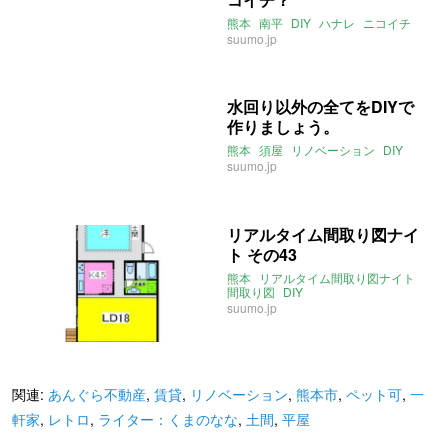
熊本
南平
DIY
ハナレ
ニコイチ
suumo.jp
水回り以外の全てをDIYで
作りましょう。
熊本
須屋
リノベーション
DIY
suumo.jp
リアルタイム間取り図ナイ
ト その43
熊本
リアルタイム間取り図ナイト
間取り図
DIY
suumo.jp
関連:
あんぐら不動産
,
賃貸
,
リノベーション
,
熊本市
,
ペット可
,
一
軒家
,
レトロ
,
ライター：くまのなな
,
土間
,
平屋