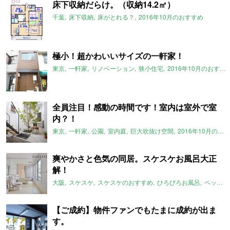
床下収納だらけ。（収納14.2㎡）
千葉
床下収納
床がとれる？
2016年10月のおすすめ
極小！超かわいいサイズの一軒家！
東京
一軒家
リノベーション
狭小住宅
2016年10月のおすすめ
全員注目！感動の時間です！室内は室外で室
内？！
東京
一軒家
公園
室内庭
巨大吹抜け空間
2016年10月のおすすめ
爽やかさと色気の同居。スケスケお風呂大正
解！
大阪
スケスケ
スケスケのおすすめ
ひろびろお風呂
ペット可
【ご成約】物件ファンでもたまに成約が出ま
す。