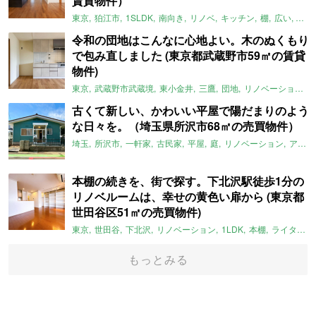
賃貸物件）
東京
狛江市
1SLDK
南向き
リノベ
キッチン
棚
広い
ガイ
令和の団地はこんなに心地よい。木のぬくもり
で包み直しました (東京都武蔵野市59㎡の賃貸
物件)
東京
武蔵野市武蔵境
東小金井
三鷹
団地
リノベーション
古くて新しい、かわいい平屋で陽だまりのよう
な日々を。（埼玉県所沢市68㎡の売買物件）
埼玉
所沢市
一軒家
古民家
平屋
庭
リノベーション
アメリカンハウス
本棚の続きを、街で探す。下北沢駅徒歩1分の
リノベルームは、幸せの黄色い扉から (東京都
世田谷区51㎡の売買物件)
東京
世田谷
下北沢
リノベーション
1LDK
本棚
ライター：ほしりょうこ
もっとみる