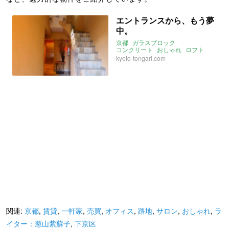
エントランスから、もう夢
中。
京都
ガラスブロック
コンクリート
おしゃれ
ロフト
一人暮らし
烏丸御池
kyoto-tongari.com
関連:
京都
,
賃貸
,
一軒家
,
売買
,
オフィス
,
路地
,
サロン
,
おしゃれ
,
ラ
イター：葱山紫蘇子
,
下京区