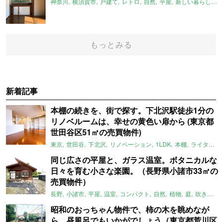
神奈川
横須賀市
戸建て
レトロ
自然
平屋
新しい暮らし発見不動産
もっとみる
新着記事
本棚の続きを、街で探す。下北沢駅徒歩1分の
リノベルームは、幸せの黄色い扉から (東京都
世田谷区51㎡の売買物件)
東京
世田谷
下北沢
リノベーション
1LDK
本棚
ライター：ほしりょうこ
同じ広さの平屋と、ガラス温室。ボタニカルな
日々を育む小さな楽園。（長野県小諸市33㎡の
売買物件）
長野
小諸市
平屋
温室
コンパクト
自然
植物
庭
吹き抜け
昭和のおっちゃん物件で、柿の木を眺めなが
ら、昼風呂でもいかがでしょう（東京都荒川区