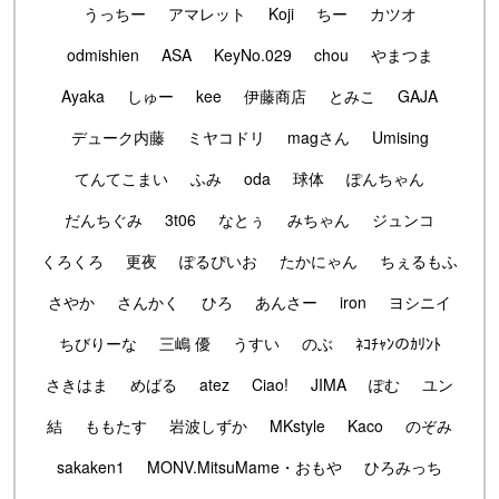
うっちー
アマレット
Koji
ちー
カツオ
odmishien
ASA
KeyNo.029
chou
やまつま
Ayaka
しゅー
kee
伊藤商店
とみこ
GAJA
デューク内藤
ミヤコドリ
magさん
Umising
てんてこまい
ふみ
oda
球体
ぽんちゃん
だんちぐみ
3t06
なとぅ
みちゃん
ジュンコ
くろくろ
更夜
ぽるぴいお
たかにゃん
ちぇるもふ
さやか
さんかく
ひろ
あんさー
iron
ヨシニイ
ちびりーな
三嶋 優
うすい
のぶ
ﾈｺﾁｬﾝのｶﾘﾝﾄ
さきはま
めばる
atez
Ciao!
JIMA
ぽむ
ユン
結
ももたす
岩波しずか
MKstyle
Kaco
のぞみ
sakaken1
MONV.MitsuMame・おもや
ひろみっち