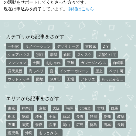
の活動をサポートしてくださった方々です。
現在は申込みを終了しています。
詳細はこちら
カテゴリから記事をさがす
一軒家
リノベーション
デザイナーズ
古民家
DIY
シェアハウス
別荘
豪邸
倉庫
スケスケ
店舗付住宅
マンション
土間
おしゃれ
平屋
ガレージハウス
自転車
露天風呂
海っペリ
庭
インナーガレージ
屋上
ペット可
ウッドデッキ
団地
SOHO
工場
アトリエ
もっとみる…
エリアから記事をさがす
東京
神奈川
京都
大阪
福岡
北海道
宮城
群馬
栃木
茨城
埼玉
千葉
新潟
長野
静岡
愛知
岐阜
石川
滋賀
奈良
兵庫
岡山
広島
徳島
熊本
長崎
鹿児島
沖縄
もっとみる…