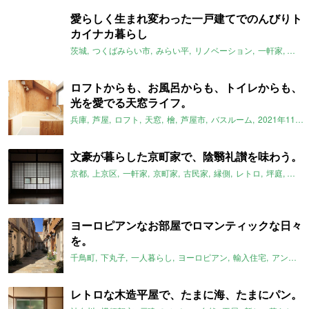
愛らしく生まれ変わった一戸建てでのんびりト
カイナカ暮らし
茨城
つくばみらい市
みらい平
リノベーション
一軒家
トカ
ロフトからも、お風呂からも、トイレからも、
光を愛でる天窓ライフ。
兵庫
芦屋
ロフト
天窓
檜
芦屋市
バスルーム
2021年11月のおすすめ
文豪が暮らした京町家で、陰翳礼讃を味わう。
京都
上京区
一軒家
京町家
古民家
縁側
レトロ
坪庭
文豪
ヨーロピアンなお部屋でロマンティックな日々
を。
千鳥町
下丸子
一人暮らし
ヨーロピアン
輸入住宅
アンティーク
レトロな木造平屋で、たまに海、たまにパン。