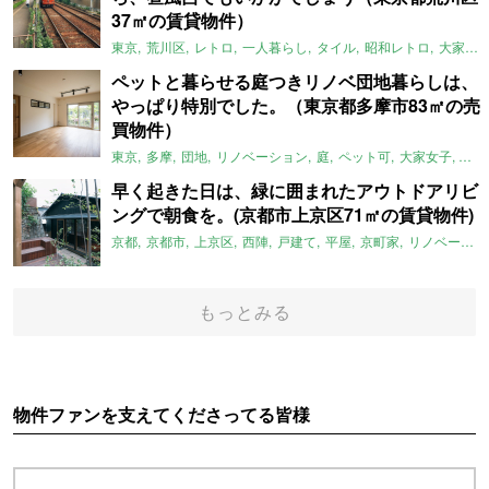
37㎡の賃貸物件）
東京
荒川区
レトロ
一人暮らし
タイル
昭和レトロ
大家女子
ペットと暮らせる庭つきリノベ団地暮らしは、
やっぱり特別でした。（東京都多摩市83㎡の売
買物件）
東京
多摩
団地
リノベーション
庭
ペット可
大家女子
団地
早く起きた日は、緑に囲まれたアウトドアリビ
ングで朝食を。(京都市上京区71㎡の賃貸物件)
京都
京都市
上京区
西陣
戸建て
平屋
京町家
リノベーション
もっとみる
物件ファンを支えてくださってる皆様