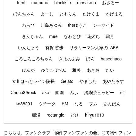
fumi
mamune
blackkite
masako.o
おさるー
ぽんちゃん
よーじ
ともりん
たけくま
かげまる
わらび
川島あゆみ
theゆうこ
シーサイド
きんちゃん
mee
なわとび
花火丸
霜月
いんちょう
有賀 悠歩
サラリーマン大家のTAKA
ころころころちゃん
きよのふみ
ぽん
hasechaco
ぴんが
ゆうこぼ〜ん
雅美
あきお
たい
立川ほっとライン院長
Gelato
やました
あやたろす
Choco89rock
ako
園園
みぃ
純喫茶ヒッピー
eiji
ko88201
ウチータ
RM
なる
フム
あんぱん
棚湯
rectangle
どひ
hiryu1010
こちらは、ファンクラブ「物件ファンファンの会」にて物件ファン