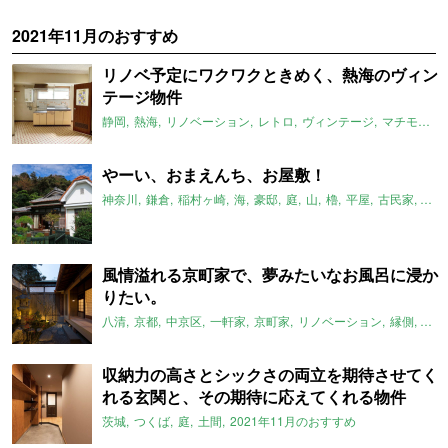
2021年11月のおすすめ
リノベ予定にワクワクときめく、熱海のヴィン
テージ物件
静岡
熱海
リノベーション
レトロ
ヴィンテージ
マチモリ不動産
やーい、おまえんち、お屋敷！
神奈川
鎌倉
稲村ヶ崎
海
豪邸
庭
山
櫓
平屋
古民家
大家
風情溢れる京町家で、夢みたいなお風呂に浸か
りたい。
八清
京都
中京区
一軒家
京町家
リノベーション
縁側
坪庭
収納力の高さとシックさの両立を期待させてく
れる玄関と、その期待に応えてくれる物件
茨城
つくば
庭
土間
2021年11月のおすすめ