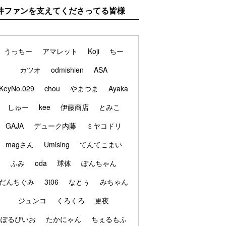
件ファンを支えてくださってる皆様
うっちー
アマレット
Koji
ちー
カツオ
odmishien
ASA
KeyNo.029
chou
やまつま
Ayaka
しゅー
kee
伊藤商店
とみこ
GAJA
デューク内藤
ミヤコドリ
magさん
Umising
てんてこまい
ふみ
oda
球体
ぽんちゃん
だんちぐみ
3t06
なとぅ
みちゃん
ジュンコ
くろくろ
更夜
ぽるぴいお
たかにゃん
ちぇるもふ