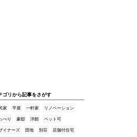
テゴリから記事をさがす
民家
平屋
一軒家
リノベーション
っぺり
豪邸
洋館
ペット可
ザイナーズ
団地
別荘
店舗付住宅