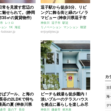
日常を見渡す窓辺の
逗子駅から徒歩3分、リビ
に魅せられて。(静岡
ングに飾る街と緑のパノラ
市35㎡の賃貸物件)
マビュー (神奈川県逗子市
84㎡の賃貸物件)
市
レトロ
神奈川
逗子市
駅近
ション
1K
海近
リノベーション
マンション
眺望
し
-fudosan.jp
セカンドハウス
海近
enjoystyles.jp
無垢床
プロジェクター
用相談可
マチモリ不動産
3LDK
賃貸
カ
古
けばプール、と海の
ビーチも銭湯も徒歩圏内！
海
長谷の2LDKで待ち
淡いブルーのテラスハウス
最高の夏 (神奈川県
を拠点に暮らしを楽しみ尽
デ
4㎡の賃貸物件)
くす (神奈川県鎌倉市78㎡
倉市
坂の下
長谷
神奈川
鎌倉市
材木座