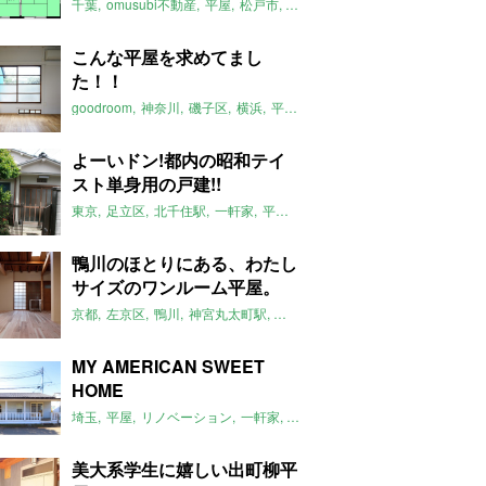
千葉
omusubi不動産
平屋
松戸市
平屋のおすすめ
矢切駅
こんな平屋を求めてまし
た！！
goodroom
神奈川
磯子区
横浜
平屋
平屋のおすすめ
リノベーショ
よーいドン!都内の昭和テイ
スト単身用の戸建!!
東京
足立区
北千住駅
一軒家
平屋
昭和
2017年3月のおすすめ
平
鴨川のほとりにある、わたし
サイズのワンルーム平屋。
京都
左京区
鴨川
神宮丸太町駅
リノベーション
平屋
大文字山
土
MY AMERICAN SWEET
HOME
埼玉
平屋
リノベーション
一軒家
米軍ハウス
ジョンソンタウン
2
美大系学生に嬉しい出町柳平