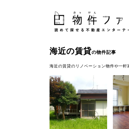
海近
の
賃貸
の物件記事
海近の賃貸のリノベーション物件や一軒