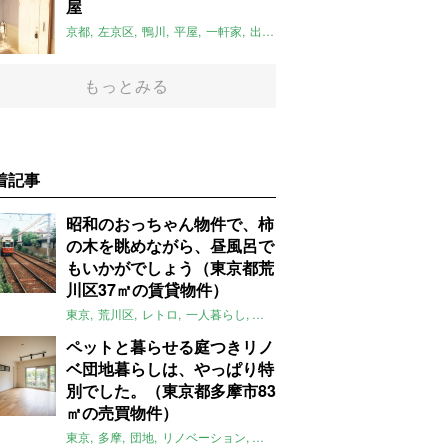
屋
京都
左京区
鴨川
平屋
一軒家
出町柳駅
リノベーション
平屋のお
もっとみる
着記事
昭和のおっちゃん物件で、柿
の木を眺めながら、昼風呂で
もいかがでしょう（東京都荒
川区37㎡の賃貸物件）
東京
荒川区
レトロ
一人暮らし
タイル
昭和レトロ
大家女子
トダ
ペットと暮らせる庭つきリノ
ベ団地暮らしは、やっぱり特
別でした。（東京都多摩市83
㎡の売買物件）
東京
多摩
団地
リノベーション
庭
ペット可
大家女子
団地リノベ