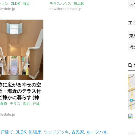
ス
ション
2LDK
海近
テラスハウス
無垢床
の賃貸物件)
lestate.jp
ルコニー
一人暮らし
ベイウィンドウ
newliferealestate.jp
海近
3LDK
賃貸
し
賃貸
エ
東
埼
称に広がる幸せの空
近・海近のテラス付
で静かに暮らす (神
鎌倉市93㎡の賃貸物
倉市
テラス
海近
戸建
lestate.jp
,
戸建て
,
3LDK
,
無垢床
,
ウッドデッキ
,
古民家
,
ルーフバル