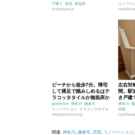
戸建て
築浅
無垢床
リノベー
ルーフバルコニー
enjoystyles.jp
眺望
海近
書斎
プール
newliferea
バ
3SLDK
ENJOYSTYLE
賃貸
二人暮ら
ビーチから徒歩7分。帰宅
左右対
して裸足で踏みしめるはテ
間。駅
ラコッタタイルか無垢床か
き戸建
(神奈川県鎌倉市35㎡の賃貸
奈川県
goodroom
神奈川
鎌倉市
神奈川
鎌
リノベーション
テラコッタタイル
賃貸
物件)
件)
無垢床
www.goodrooms.jp
海近
賃貸
newliferea
関連:
神奈川
,
鎌倉市
,
売買
,
リノベーション