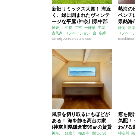
新旧リミックス大賞！ 海近
熱海の
く、緑に囲まれたヴィンテ
ベンチ
ージな平屋 (神奈川県中郡
県熱海
59㎡の賃貸物件)
神奈川
中郡
二宮
一軒家
平屋
静岡
熱海
古民家
リノベーション
庭
広縁
リノベー
レトロ
taiheiyou-realestate.com
2DK
海近
一人暮ら
machimori
ペット飼育相談可
賃貸
賃貸
事務所利
賃貸
風景を切り取るにもほどが
窓を開
ある！ 海を飾る高台の家
気配！ 
(神奈川県鎌倉市99㎡の賃貸
わびる
物件)
鎌倉市5
神奈川
鎌倉市
極楽寺
由比ヶ浜
神奈川
鎌