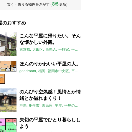
8/5
買う・借りる物件をさがす (
更新)
屋のおすすめ
こんな平屋に帰りたい。そん
な懐かしい外観。
東京都
大田区
西馬込
一軒家
平屋
庭付き
西馬込駅
平屋のおすす
ほんのりかわいい平屋の人。
goodroom
福岡
福岡市中央区
平屋
平屋のおすすめ
六本松駅
20
のんびり空気感！風情とか情
緒とか溢れまくり！
群馬
桐生市
古民家
平屋
平屋のおすすめ
運動公園駅
矢切の平屋でひとり暮らしし
よう