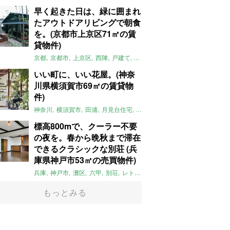
早く起きた日は、緑に囲まれ
たアウトドアリビングで朝食
を。(京都市上京区71㎡の賃
貸物件)
京都
京都市
上京区
西陣
戸建て
平屋
京町家
リノベーション
庭
いい町に、いい花屋。(神奈
川県横須賀市69㎡の賃貸物
件)
神奈川
横須賀市
田浦
月見台住宅
一軒家
店舗付住宅
食住近接
土
標高800mで、クーラー不要
の夜を。春から晩秋まで滞在
できるクラシックな別荘 (兵
庫県神戸市53㎡の売買物件)
兵庫
神戸市
灘区
六甲
別荘
レトロ
マンション
絶景
避暑地
1L
もっとみる