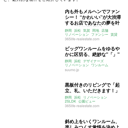
内も外もメルヘンでファン
シー！ “かわいい”が大渋滞
するお店であなたの夢を叶
えて (静岡県浜松市60㎡の
静岡
浜松
気賀
岡地
店舗
賃貸物件)
リノベーション
ファンシー
賃貸
365life-realestate.com
ビッグワンルームをゆるや
かに区切る、絶妙な"「」"
静岡
浜松
デザイナーズ
リノベーション
ワンルーム
浜松市
一人暮らし
二人暮らし
suumo.jp
黒板付きのリビングで「起
立、礼、いただきます！」
静岡
浜松
リノベーション
2SLDK
公園ビュー
365life-realestate.com
斜め上をいくワンルーム、
楽しみつくす覚悟を決めよ