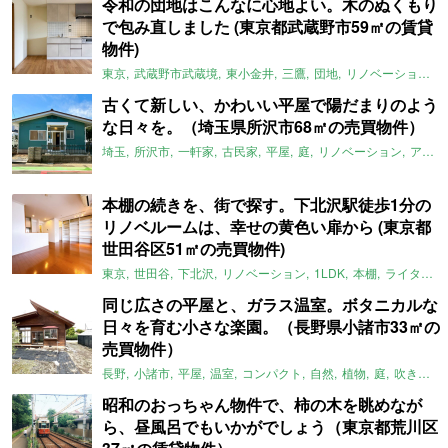
令和の団地はこんなに心地よい。木のぬくもり
で包み直しました (東京都武蔵野市59㎡の賃貸
物件)
東京
武蔵野市武蔵境
東小金井
三鷹
団地
リノベーション
古くて新しい、かわいい平屋で陽だまりのよう
な日々を。（埼玉県所沢市68㎡の売買物件）
埼玉
所沢市
一軒家
古民家
平屋
庭
リノベーション
アメリカンハウス
本棚の続きを、街で探す。下北沢駅徒歩1分の
リノベルームは、幸せの黄色い扉から (東京都
世田谷区51㎡の売買物件)
東京
世田谷
下北沢
リノベーション
1LDK
本棚
ライター：ほしりょうこ
同じ広さの平屋と、ガラス温室。ボタニカルな
日々を育む小さな楽園。（長野県小諸市33㎡の
売買物件）
長野
小諸市
平屋
温室
コンパクト
自然
植物
庭
吹き抜け
昭和のおっちゃん物件で、柿の木を眺めなが
ら、昼風呂でもいかがでしょう（東京都荒川区