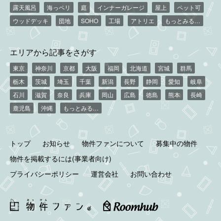
露天風呂
海っペリ
庭
インナーガレージ
屋上
ペット可
ウッドデッキ
団地
SOHO
工場
アトリエ
もっとみる…
エリアから記事をさがす
東京
神奈川
京都
大阪
福岡
北海道
宮城
群馬
栃木
茨城
埼玉
千葉
新潟
長野
静岡
愛知
岐阜
石川
滋賀
奈良
兵庫
岡山
広島
徳島
熊本
長崎
鹿児島
沖縄
もっとみる…
トップ
お知らせ
物件ファンについて
募集中の物件
物件を掲載するには(事業者向け)
プライバシーポリシー
運営会社
お問い合わせ