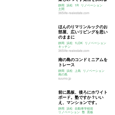
静岡
浜松
1R
リノベーション
土間
365life-realestate.com
ほんのりマリンルックのお
部屋、広いリビングを思い
のままに
静岡
浜松
1LDK
リノベーション
キッチン
365life-realestate.com
南の島のコンドミニアムを
トレース
静岡
浜松
上島
リノベーション
南の島
suumo.jp
前に黒板、後ろにホワイト
ボード。塾ですか？いい
え、マンションです。
静岡
浜松
自動車学校前
リノベーション
塾
黒板