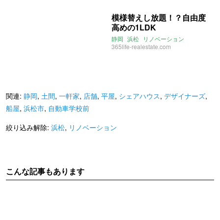
模様替えし放題！？自由度
高めの1LDK
静岡
浜松
リノベーション
365life-realestate.com
関連:
静岡
,
土間
,
一軒家
,
店舗
,
平屋
,
シェアハウス
,
デザイナーズ
,
船屋
,
浜松市
,
自動車学校前
絞り込み解除:
浜松
,
リノベーション
こんな記事もあります