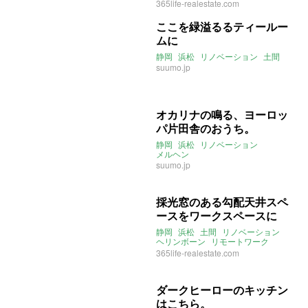
ホワイトボード
再登場
365life-realestate.com
ここを緑溢るるティールー
ムに
静岡
浜松
リノベーション
土間
suumo.jp
オカリナの鳴る、ヨーロッ
パ片田舎のおうち。
静岡
浜松
リノベーション
メルヘン
suumo.jp
採光窓のある勾配天井スペ
ースをワークスペースに
静岡
浜松
土間
リノベーション
ヘリンボーン
リモートワーク
在宅勤務
テレワーク
365life-realestate.com
リモートオフィス
ダークヒーローのキッチン
はこちら。