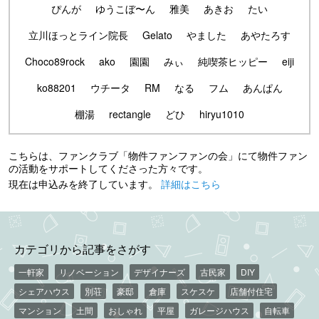
ぴんが
ゆうこぼ〜ん
雅美
あきお
たい
立川ほっとライン院長
Gelato
やました
あやたろす
Choco89rock
ako
園園
みぃ
純喫茶ヒッピー
eiji
ko88201
ウチータ
RM
なる
フム
あんぱん
棚湯
rectangle
どひ
hiryu1010
こちらは、ファンクラブ「物件ファンファンの会」にて物件ファン
の活動をサポートしてくださった方々です。
現在は申込みを終了しています。
詳細はこちら
カテゴリから記事をさがす
一軒家
リノベーション
デザイナーズ
古民家
DIY
シェアハウス
別荘
豪邸
倉庫
スケスケ
店舗付住宅
マンション
土間
おしゃれ
平屋
ガレージハウス
自転車