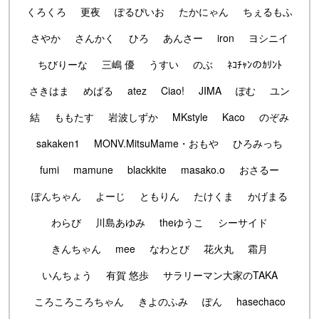
くろくろ
更夜
ぽるぴいお
たかにゃん
ちぇるもふ
さやか
さんかく
ひろ
あんさー
iron
ヨシニイ
ちびりーな
三嶋 優
うすい
のぶ
ﾈｺﾁｬﾝのｶﾘﾝﾄ
さきはま
めばる
atez
Ciao!
JIMA
ぽむ
ユン
結
ももたす
岩波しずか
MKstyle
Kaco
のぞみ
sakaken1
MONV.MitsuMame・おもや
ひろみっち
fumi
mamune
blackkite
masako.o
おさるー
ぽんちゃん
よーじ
ともりん
たけくま
かげまる
わらび
川島あゆみ
theゆうこ
シーサイド
きんちゃん
mee
なわとび
花火丸
霜月
いんちょう
有賀 悠歩
サラリーマン大家のTAKA
ころころころちゃん
きよのふみ
ぽん
hasechaco