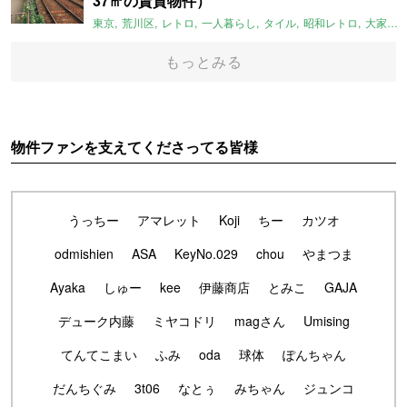
37㎡の賃貸物件）
東京
荒川区
レトロ
一人暮らし
タイル
昭和レトロ
大家女子
もっとみる
物件ファンを支えてくださってる皆様
うっちー
アマレット
Koji
ちー
カツオ
odmishien
ASA
KeyNo.029
chou
やまつま
Ayaka
しゅー
kee
伊藤商店
とみこ
GAJA
デューク内藤
ミヤコドリ
magさん
Umising
てんてこまい
ふみ
oda
球体
ぽんちゃん
だんちぐみ
3t06
なとぅ
みちゃん
ジュンコ