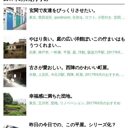
玄関で友達をびっくりさせたい。
東京
世田谷区
goodroom
仕切る
ロフト
小窓付き
玄関
桜
やはり良い。庭の広い洋館ぽいこの佇まいはも
うつくれまい…
兵庫
神戸市
一軒家
平屋
庭
洋館
阪急六甲駅
2017年6月のおすすめ
古さが愛おしい。西陣のかわいい町屋。
京都
上京区
今出川駅
西陣
町屋
2017年6月のおすすめ
ル
幸福感に満ちた団地。
東京
立川市
団地
リノベーション
2017年6月のおすすめ
昨日の今日での、この平屋。シリーズ化？