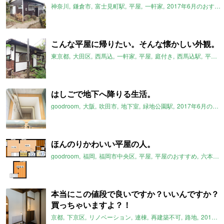
神奈川
鎌倉市
富士見町駅
平屋
一軒家
2017年6月のおすすめ
こんな平屋に帰りたい。そんな懐かしい外観。
東京都
大田区
西馬込
一軒家
平屋
庭付き
西馬込駅
平屋のおすすめ
はしごで地下へ降りる生活。
goodroom
大阪
吹田市
地下室
緑地公園駅
2017年6月のおすすめ
ほんのりかわいい平屋の人。
goodroom
福岡
福岡市中央区
平屋
平屋のおすすめ
六本松駅
本当にこの値段で良いですか？いいんですか？
買っちゃいますよ？！
京都
下京区
リノベーション
連棟
再建築不可
路地
2017年6月のおすすめ