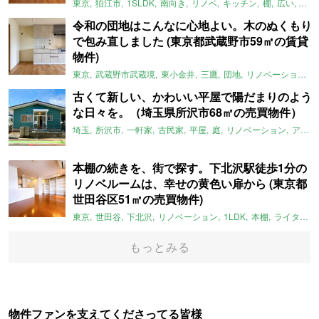
東京
狛江市
1SLDK
南向き
リノベ
キッチン
棚
広い
ガイ
令和の団地はこんなに心地よい。木のぬくもり
で包み直しました (東京都武蔵野市59㎡の賃貸
物件)
東京
武蔵野市武蔵境
東小金井
三鷹
団地
リノベーション
古くて新しい、かわいい平屋で陽だまりのよう
な日々を。（埼玉県所沢市68㎡の売買物件）
埼玉
所沢市
一軒家
古民家
平屋
庭
リノベーション
アメリカンハウス
本棚の続きを、街で探す。下北沢駅徒歩1分の
リノベルームは、幸せの黄色い扉から (東京都
世田谷区51㎡の売買物件)
東京
世田谷
下北沢
リノベーション
1LDK
本棚
ライター：ほしりょうこ
もっとみる
物件ファンを支えてくださってる皆様