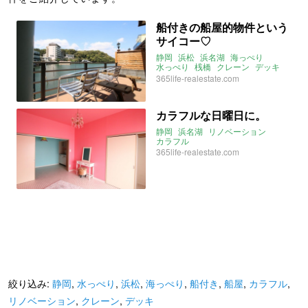
船付きの船屋的物件という
サイコー♡
静岡
浜松
浜名湖
海っぺり
水っぺり
桟橋
クレーン
デッキ
船付き
船屋
365life-realestate.com
カラフルな日曜日に。
静岡
浜名湖
リノベーション
カラフル
365life-realestate.com
絞り込み:
静岡
,
水っぺり
,
浜松
,
海っぺり
,
船付き
,
船屋
,
カラフル
,
リノベーション
,
クレーン
,
デッキ