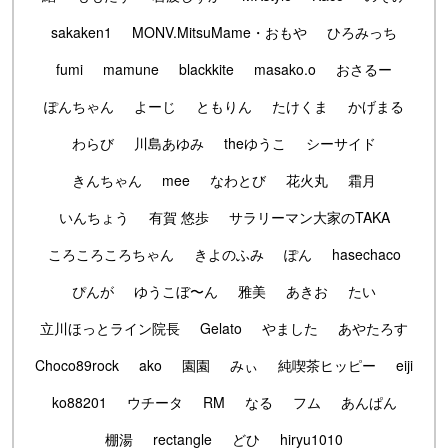
sakaken1
MONV.MitsuMame・おもや
ひろみっち
fumi
mamune
blackkite
masako.o
おさるー
ぽんちゃん
よーじ
ともりん
たけくま
かげまる
わらび
川島あゆみ
theゆうこ
シーサイド
きんちゃん
mee
なわとび
花火丸
霜月
いんちょう
有賀 悠歩
サラリーマン大家のTAKA
ころころころちゃん
きよのふみ
ぽん
hasechaco
ぴんが
ゆうこぼ〜ん
雅美
あきお
たい
立川ほっとライン院長
Gelato
やました
あやたろす
Choco89rock
ako
園園
みぃ
純喫茶ヒッピー
eiji
ko88201
ウチータ
RM
なる
フム
あんぱん
棚湯
rectangle
どひ
hiryu1010