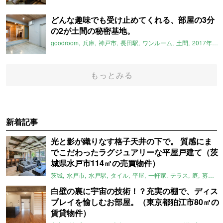
どんな趣味でも受け止めてくれる、部屋の3分
の2が土間の秘密基地。
goodroom
兵庫
神戸市
長田駅
ワンルーム
土間
2017年6月のおすすめ
もっとみる
新着記事
光と影が織りなす格子天井の下で。 質感にま
でこだわったラグジュアリーな平屋戸建て（茨
城県水戸市114㎡の売買物件）
茨城
水戸市
水戸駅
タイル
平屋
一軒家
テラス
庭
募集中
白壁の裏に宇宙の技術！？充実の棚で、ディス
プレイを愉しむお部屋。（東京都狛江市80㎡の
賃貸物件）