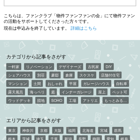
こちらは、ファンクラブ「物件ファンファンの会」にて物件ファン
の活動をサポートしてくださった方々です。
現在は申込みを終了しています。
詳細はこちら
カテゴリから記事をさがす
一軒家
リノベーション
デザイナーズ
古民家
DIY
シェアハウス
別荘
豪邸
倉庫
スケスケ
店舗付住宅
マンション
土間
おしゃれ
平屋
ガレージハウス
自転車
露天風呂
海っペリ
庭
インナーガレージ
屋上
ペット可
ウッドデッキ
団地
SOHO
工場
アトリエ
もっとみる…
エリアから記事をさがす
東京
神奈川
京都
大阪
福岡
北海道
宮城
群馬
栃木
茨城
埼玉
千葉
新潟
長野
静岡
愛知
岐阜