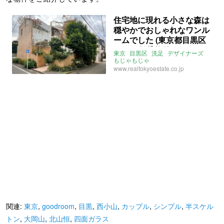
住宅地に現れる小さな森は
穏やかでおしゃれなワンル
ームでした (東京都目黒区
25㎡の賃貸物件)
東京
目黒区
洗足
デザイナーズ
もじゃもじゃ
ライター：葱山紫蘇子
賃貸
www.realtokyoestate.co.jp
関連:
東京
,
goodroom
,
目黒
,
西小山
,
カップル
,
シンプル
,
半スケル
トン
,
大岡山
,
北山恒
,
四面ガラス