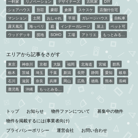
一軒家
リノベーション
デザイナーズ
古民家
DIY
シェアハウス
別荘
豪邸
倉庫
スケスケ
店舗付住宅
マンション
土間
おしゃれ
平屋
ガレージハウス
自転車
露天風呂
海っペリ
庭
インナーガレージ
屋上
ペット可
ウッドデッキ
団地
SOHO
工場
アトリエ
もっとみる…
エリアから記事をさがす
東京
神奈川
京都
大阪
福岡
北海道
宮城
群馬
栃木
茨城
埼玉
千葉
新潟
長野
静岡
愛知
岐阜
石川
滋賀
奈良
兵庫
岡山
広島
徳島
熊本
長崎
鹿児島
沖縄
もっとみる…
トップ
お知らせ
物件ファンについて
募集中の物件
物件を掲載するには(事業者向け)
プライバシーポリシー
運営会社
お問い合わせ