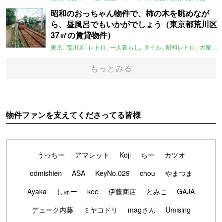
昭和のおっちゃん物件で、柿の木を眺めなが
ら、昼風呂でもいかがでしょう（東京都荒川区
37㎡の賃貸物件）
東京
荒川区
レトロ
一人暮らし
タイル
昭和レトロ
大家女子
もっとみる
物件ファンを支えてくださってる皆様
うっちー
アマレット
Koji
ちー
カツオ
odmishien
ASA
KeyNo.029
chou
やまつま
Ayaka
しゅー
kee
伊藤商店
とみこ
GAJA
デューク内藤
ミヤコドリ
magさん
Umising