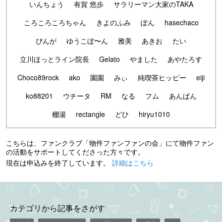
いんちょう
有賀 悠歩
サラリーマン大家のTAKA
ころころころちゃん
きよのふみ
ぽん
hasechaco
ぴんが
ゆうこぼ〜ん
雅美
あきお
たい
立川ほっとライン院長
Gelato
やました
あやたろす
Choco89rock
ako
園園
みぃ
純喫茶ヒッピー
eiji
ko88201
ウチータ
RM
なる
フム
あんぱん
棚湯
rectangle
どひ
hiryu1010
こちらは、ファンクラブ「物件ファンファンの会」にて物件ファン
の活動をサポートしてくださった方々です。
現在は申込みを終了しています。
詳細はこちら
カテゴリから記事をさがす