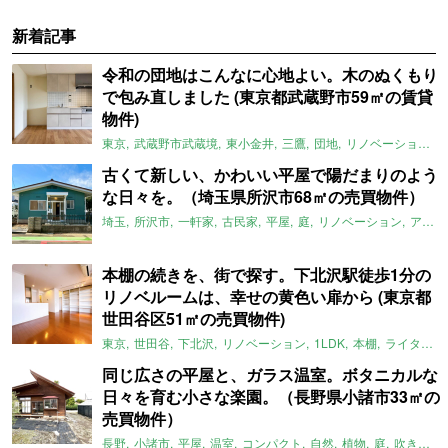
新着記事
令和の団地はこんなに心地よい。木のぬくもり
で包み直しました (東京都武蔵野市59㎡の賃貸
物件)
東京
武蔵野市武蔵境
東小金井
三鷹
団地
リノベーション
古くて新しい、かわいい平屋で陽だまりのよう
な日々を。（埼玉県所沢市68㎡の売買物件）
埼玉
所沢市
一軒家
古民家
平屋
庭
リノベーション
アメリカンハウス
本棚の続きを、街で探す。下北沢駅徒歩1分の
リノベルームは、幸せの黄色い扉から (東京都
世田谷区51㎡の売買物件)
東京
世田谷
下北沢
リノベーション
1LDK
本棚
ライター：ほしりょうこ
同じ広さの平屋と、ガラス温室。ボタニカルな
日々を育む小さな楽園。（長野県小諸市33㎡の
売買物件）
長野
小諸市
平屋
温室
コンパクト
自然
植物
庭
吹き抜け