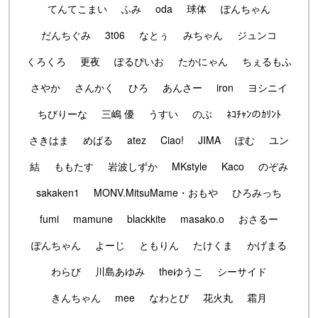
てんてこまい
ふみ
oda
球体
ぽんちゃん
だんちぐみ
3t06
なとぅ
みちゃん
ジュンコ
くろくろ
更夜
ぽるぴいお
たかにゃん
ちぇるもふ
さやか
さんかく
ひろ
あんさー
iron
ヨシニイ
ちびりーな
三嶋 優
うすい
のぶ
ﾈｺﾁｬﾝのｶﾘﾝﾄ
さきはま
めばる
atez
Ciao!
JIMA
ぽむ
ユン
結
ももたす
岩波しずか
MKstyle
Kaco
のぞみ
sakaken1
MONV.MitsuMame・おもや
ひろみっち
fumi
mamune
blackkite
masako.o
おさるー
ぽんちゃん
よーじ
ともりん
たけくま
かげまる
わらび
川島あゆみ
theゆうこ
シーサイド
きんちゃん
mee
なわとび
花火丸
霜月