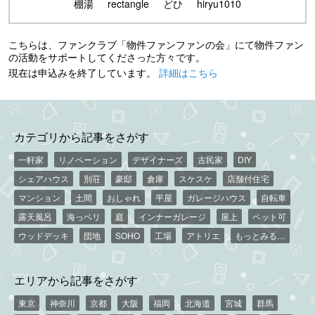
棚湯
rectangle
どひ
hiryu1010
こちらは、ファンクラブ「物件ファンファンの会」にて物件ファン
の活動をサポートしてくださった方々です。
現在は申込みを終了しています。
詳細はこちら
カテゴリから記事をさがす
一軒家
リノベーション
デザイナーズ
古民家
DIY
シェアハウス
別荘
豪邸
倉庫
スケスケ
店舗付住宅
マンション
土間
おしゃれ
平屋
ガレージハウス
自転車
露天風呂
海っペリ
庭
インナーガレージ
屋上
ペット可
ウッドデッキ
団地
SOHO
工場
アトリエ
もっとみる…
エリアから記事をさがす
東京
神奈川
京都
大阪
福岡
北海道
宮城
群馬