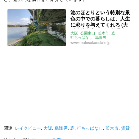
池のほとりという特別な景
色の中での暮らしは、人生
に彩りを与えてくれる (大
阪府茨木市42㎡の賃貸物
大阪
公園東口
茨木市
庭
件)
打ちっぱなし
島隆男
レイクビュー
池っぺり
賃貸
www.realosakaestate.jp
関連:
レイクビュー
,
大阪
,
島隆男
,
庭
,
打ちっぱなし
,
茨木市
,
賃貸