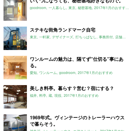
いくつになっても、秘密基地好きなもので。
goodroom
一人暮らし
東京
秘密基地
2017年1月のおすすめ
ステキな街角ランドマーク自宅
東京
一軒家
デザイナーズ
打ちっぱなし
事務所付
店舗付
2
ワンルームの魅力は、隔てず”仕切る”事にあ
る。
愛知
ワンルーム
goodroom
2017年1月のおすすめ
美しき料亭。暮らす？営む？宿にする？
福井
料亭
蔵
現役
2017年1月のおすすめ
1969年式。ヴィンテージのトレーラーハウス
で暮らそう。
神奈川
トレーラーハウス
エアストリーム
2017年1月のおすすめ