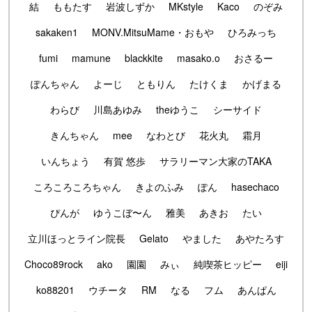
結
ももたす
岩波しずか
MKstyle
Kaco
のぞみ
sakaken1
MONV.MitsuMame・おもや
ひろみっち
fumi
mamune
blackkite
masako.o
おさるー
ぽんちゃん
よーじ
ともりん
たけくま
かげまる
わらび
川島あゆみ
theゆうこ
シーサイド
きんちゃん
mee
なわとび
花火丸
霜月
いんちょう
有賀 悠歩
サラリーマン大家のTAKA
ころころころちゃん
きよのふみ
ぽん
hasechaco
ぴんが
ゆうこぼ〜ん
雅美
あきお
たい
立川ほっとライン院長
Gelato
やました
あやたろす
Choco89rock
ako
園園
みぃ
純喫茶ヒッピー
eiji
ko88201
ウチータ
RM
なる
フム
あんぱん