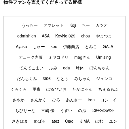
物件ファンを支えてくださってる皆様
うっちー
アマレット
Koji
ちー
カツオ
odmishien
ASA
KeyNo.029
chou
やまつま
Ayaka
しゅー
kee
伊藤商店
とみこ
GAJA
デューク内藤
ミヤコドリ
magさん
Umising
てんてこまい
ふみ
oda
球体
ぽんちゃん
だんちぐみ
3t06
なとぅ
みちゃん
ジュンコ
くろくろ
更夜
ぽるぴいお
たかにゃん
ちぇるもふ
さやか
さんかく
ひろ
あんさー
iron
ヨシニイ
ちびりーな
三嶋 優
うすい
のぶ
ﾈｺﾁｬﾝのｶﾘﾝﾄ
さきはま
めばる
atez
Ciao!
JIMA
ぽむ
ユン