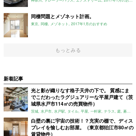
同棲問題とメゾネット計画。
東京
同棲
メゾネット
2017年1月のおすすめ
もっとみる
新着記事
光と影が織りなす格子天井の下で。 質感にま
でこだわったラグジュアリーな平屋戸建て（茨
城県水戸市114㎡の売買物件）
茨城
水戸市
水戸駅
タイル
平屋
一軒家
テラス
庭
募集中
白壁の裏に宇宙の技術！？充実の棚で、ディス
プレイを愉しむお部屋。（東京都狛江市80㎡の
賃貸物件）