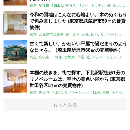
東京
狛江市
1SLDK
南向き
リノベ
キッチン
棚
広い
ガイ
令和の団地はこんなに心地よい。木のぬくもり
で包み直しました (東京都武蔵野市59㎡の賃貸
物件)
東京
武蔵野市武蔵境
東小金井
三鷹
団地
リノベーション
古くて新しい、かわいい平屋で陽だまりのよう
な日々を。（埼玉県所沢市68㎡の売買物件）
埼玉
所沢市
一軒家
古民家
平屋
庭
リノベーション
アメリカンハウス
本棚の続きを、街で探す。下北沢駅徒歩1分の
リノベルームは、幸せの黄色い扉から (東京都
世田谷区51㎡の売買物件)
東京
世田谷
下北沢
リノベーション
1LDK
本棚
ライター：ほしりょうこ
もっとみる