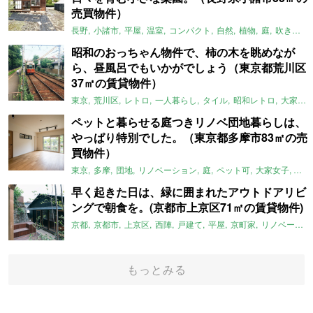
売買物件）
長野
小諸市
平屋
温室
コンパクト
自然
植物
庭
吹き抜け
昭和のおっちゃん物件で、柿の木を眺めなが
ら、昼風呂でもいかがでしょう（東京都荒川区
37㎡の賃貸物件）
東京
荒川区
レトロ
一人暮らし
タイル
昭和レトロ
大家女子
ペットと暮らせる庭つきリノベ団地暮らしは、
やっぱり特別でした。（東京都多摩市83㎡の売
買物件）
東京
多摩
団地
リノベーション
庭
ペット可
大家女子
団地
早く起きた日は、緑に囲まれたアウトドアリビ
ングで朝食を。(京都市上京区71㎡の賃貸物件)
京都
京都市
上京区
西陣
戸建て
平屋
京町家
リノベーション
もっとみる