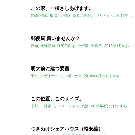
この家、一棟さしあげます。
長崎
借地
取壊し
部材
建具
取外し
リサイクル
2016年4月のおすすめ
郵便局 買いませんか？
愛知
元郵便局
住宅不向き
一軒家
合宿所
2016年4月のおすすめ
明大前に建つ要塞
東京
デザイナーズ
中庭
土間
2016年4月のおすすめ
この位置、このサイズ。
京都
一軒家
リノベーション
八清
2016年4月のおすすめ
京
つきぬけシェアハウス（格安編）