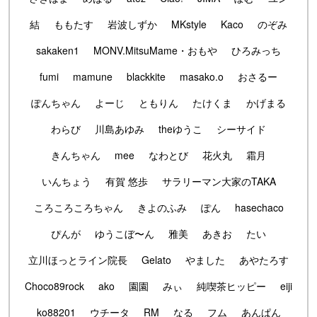
結
ももたす
岩波しずか
MKstyle
Kaco
のぞみ
sakaken1
MONV.MitsuMame・おもや
ひろみっち
fumi
mamune
blackkite
masako.o
おさるー
ぽんちゃん
よーじ
ともりん
たけくま
かげまる
わらび
川島あゆみ
theゆうこ
シーサイド
きんちゃん
mee
なわとび
花火丸
霜月
いんちょう
有賀 悠歩
サラリーマン大家のTAKA
ころころころちゃん
きよのふみ
ぽん
hasechaco
ぴんが
ゆうこぼ〜ん
雅美
あきお
たい
立川ほっとライン院長
Gelato
やました
あやたろす
Choco89rock
ako
園園
みぃ
純喫茶ヒッピー
eiji
ko88201
ウチータ
RM
なる
フム
あんぱん