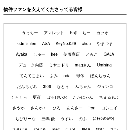
物件ファンを支えてくださってる皆様
うっちー
アマレット
Koji
ちー
カツオ
odmishien
ASA
KeyNo.029
chou
やまつま
Ayaka
しゅー
kee
伊藤商店
とみこ
GAJA
デューク内藤
ミヤコドリ
magさん
Umising
てんてこまい
ふみ
oda
球体
ぽんちゃん
だんちぐみ
3t06
なとぅ
みちゃん
ジュンコ
くろくろ
更夜
ぽるぴいお
たかにゃん
ちぇるもふ
さやか
さんかく
ひろ
あんさー
iron
ヨシニイ
ちびりーな
三嶋 優
うすい
のぶ
ﾈｺﾁｬﾝのｶﾘﾝﾄ
さきはま
めばる
atez
Ciao!
JIMA
ぽむ
ユン