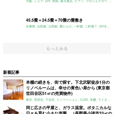
大阪
シェア
DIY
突抜
露天風呂
ピアノ
プロジェクター
ネ
45.5畳＋24.5畳＝70畳の畳敷き
兵庫県
古民家
公民館
畳だらけ
一軒家
二軒屋？
2016年4月のおすすめ
もっとみる
新着記事
本棚の続きを、街で探す。下北沢駅徒歩1分の
リノベルームは、幸せの黄色い扉から (東京都
世田谷区51㎡の売買物件)
東京
世田谷
下北沢
リノベーション
1LDK
本棚
ライター：ほしりょうこ
同じ広さの平屋と、ガラス温室。ボタニカルな
日々を育む小さな楽園。（長野県小諸市33㎡の