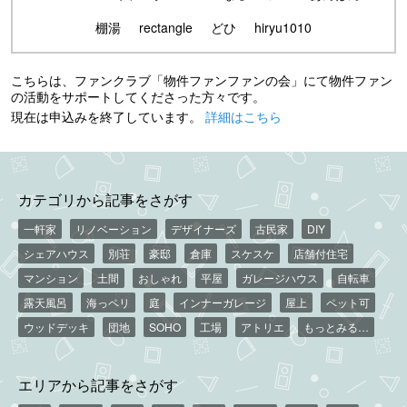
棚湯
rectangle
どひ
hiryu1010
こちらは、ファンクラブ「物件ファンファンの会」にて物件ファン
の活動をサポートしてくださった方々です。
現在は申込みを終了しています。
詳細はこちら
カテゴリから記事をさがす
一軒家
リノベーション
デザイナーズ
古民家
DIY
シェアハウス
別荘
豪邸
倉庫
スケスケ
店舗付住宅
マンション
土間
おしゃれ
平屋
ガレージハウス
自転車
露天風呂
海っペリ
庭
インナーガレージ
屋上
ペット可
ウッドデッキ
団地
SOHO
工場
アトリエ
もっとみる…
エリアから記事をさがす