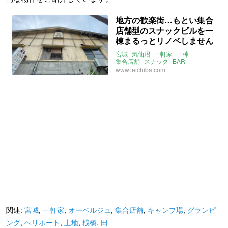
地方の歓楽街…もとい集合
店舗型のスナックビルを一
棟まるっとリノベしません
か？ (宮城県気仙沼市544㎡
宮城
気仙沼
一軒家
一棟
の売買物件)
集合店舗
スナック
BAR
リノベーション素材
売買
www.ieichiba.com
関連:
宮城
,
一軒家
,
オーベルジュ
,
集合店舗
,
キャンプ場
,
グランピ
ング
,
ヘリポート
,
土地
,
桟橋
,
田