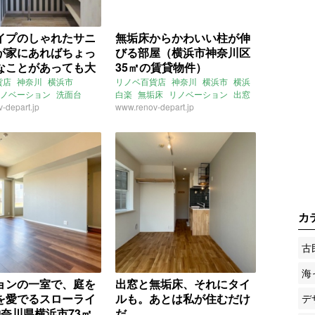
イプのしゃれたサニ
無垢床からかわいい柱が伸
が家にあればちょっ
びる部屋（横浜市神奈川区
なことがあっても大
35㎡の賃貸物件）
（神奈川県横浜市62
貨店
神奈川
横浜市
リノベ百貨店
神奈川
横浜市
横浜
ノベーション
洗面台
白楽
無垢床
リノベーション
出窓
貸物件）
：葱山紫蘇子
-depart.jp
賃貸
賃貸
www.renov-depart.jp
カ
古
海
ョンの一室で、庭を
出窓と無垢床、それにタイ
を愛でるスローライ
ルも。あとは私が住むだけ
デ
神奈川県横浜市73㎡
だ。