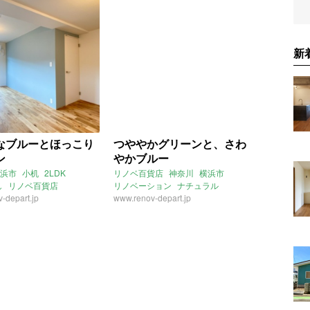
新
なブルーとほっこり
つややかグリーンと、さわ
ン
やかブルー
浜市
小机
2LDK
リノベ百貨店
神奈川
横浜市
し
リノベ百貨店
リノベーション
ナチュラル
-depart.jp
タイル
www.renov-depart.jp
無垢
リモートワーク