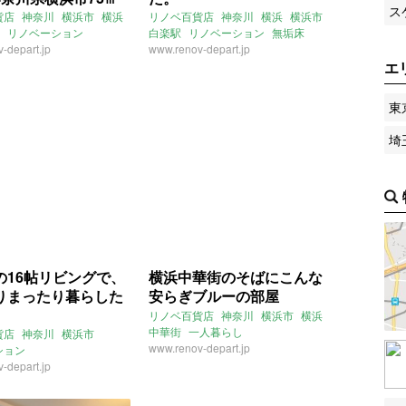
ス
物件)
貨店
神奈川
横浜市
横浜
リノベ百貨店
神奈川
横浜
横浜市
リノベーション
白楽駅
リノベーション
無垢床
ー向け
-depart.jp
賃貸
アクセントクロス
www.renov-depart.jp
一人暮らし
エ
2022年5月のおすすめ
東
埼
の16帖リビングで、
横浜中華街のそばにこんな
りまったり暮らした
安らぎブルーの部屋
リノベ百貨店
神奈川
横浜市
横浜
中華街
一人暮らし
貨店
神奈川
横浜市
アクセントクロス
www.renov-depart.jp
ション
インクローゼット
-depart.jp
バイク