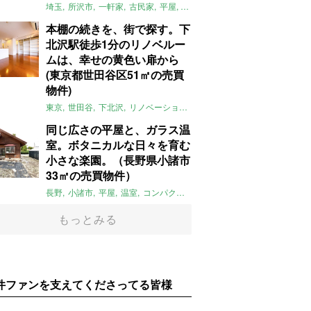
埼玉
所沢市
一軒家
古民家
平屋
庭
リノベーション
アメリカンハ
本棚の続きを、街で探す。下
北沢駅徒歩1分のリノベルー
ムは、幸せの黄色い扉から
(東京都世田谷区51㎡の売買
物件)
東京
世田谷
下北沢
リノベーション
1LDK
本棚
ライター：ほしり
同じ広さの平屋と、ガラス温
室。ボタニカルな日々を育む
小さな楽園。（長野県小諸市
33㎡の売買物件）
長野
小諸市
平屋
温室
コンパクト
自然
植物
庭
吹き抜け
無垢
もっとみる
件ファンを支えてくださってる皆様