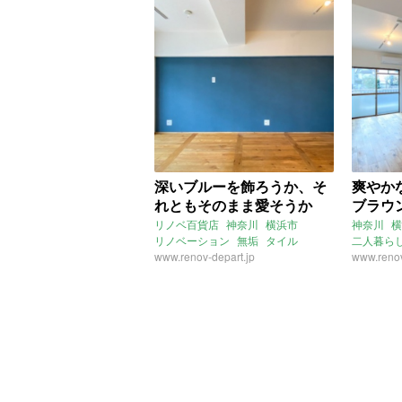
深いブルーを飾ろうか、そ
爽やか
れともそのまま愛そうか
ブラウ
リノベ百貨店
神奈川
横浜市
神奈川
横
リノベーション
無垢
タイル
二人暮ら
ナチュラル
www.renov-depart.jp
キッチン
www.renov
コモンスペース