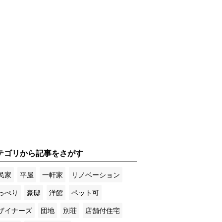
テゴリから記事をさがす
民家
平屋
一軒家
リノベーション
っぺり
豪邸
洋館
ペット可
ザイナーズ
団地
別荘
店舗付住宅