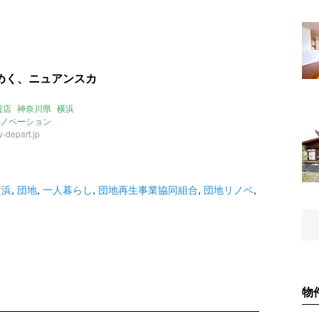
めく、ニュアンスカ
貨店
神奈川県
横浜
ノベーション
-depart.jp
横浜
,
団地
,
一人暮らし
,
団地再生事業協同組合
,
団地リノベ
,
物