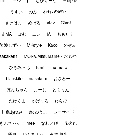
iron
ヨシニイ
ちびりーな
三嶋 優
うすい
のぶ
ﾈｺﾁｬﾝのｶﾘﾝﾄ
さきはま
めばる
atez
Ciao!
JIMA
ぽむ
ユン
結
ももたす
岩波しずか
MKstyle
Kaco
のぞみ
sakaken1
MONV.MitsuMame・おもや
ひろみっち
fumi
mamune
blackkite
masako.o
おさるー
ぽんちゃん
よーじ
ともりん
たけくま
かげまる
わらび
川島あゆみ
theゆうこ
シーサイド
きんちゃん
mee
なわとび
花火丸
霜月
いんちょう
有賀 悠歩