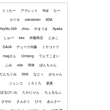
うっちー
アマレット
Koji
ちー
カツオ
odmishien
ASA
KeyNo.029
chou
やまつま
Ayaka
しゅー
kee
伊藤商店
とみこ
GAJA
デューク内藤
ミヤコドリ
magさん
Umising
てんてこまい
ふみ
oda
球体
ぽんちゃん
だんちぐみ
3t06
なとぅ
みちゃん
ジュンコ
くろくろ
更夜
ぽるぴいお
たかにゃん
ちぇるもふ
さやか
さんかく
ひろ
あんさー