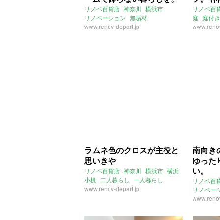
(神奈川県横浜市53㎡の賃貸
の賃貸
リノベ百貨店
神奈川
横浜市
リノベ百
リノベーション
無垢材
庭
庭付き
物件)
ナチュラル
www.renov-depart.jp
ライター：くまのなな
ファミリ
www.renov
賃貸
ラムネ色のクロスが主役と
南向き
思いきや
ゆった
い。
リノベ百貨店
神奈川
横浜市
横浜
小机
二人暮らし
一人暮らし
リノベ百
アクセントクロス
www.renov-depart.jp
リノベー
ウォーク
www.renov
キッチン