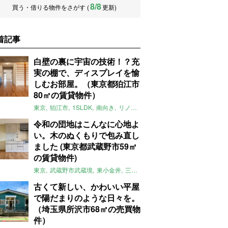
8/8
買う・借りる物件をさがす (
更新)
着記事
白壁の裏に宇宙の技術！？充
実の棚で、ディスプレイを愉
しむお部屋。（東京都狛江市
80㎡の賃貸物件）
東京
狛江市
1SLDK
南向き
リノベ
キッチン
棚
広い
ガイナ塗料
令和の団地はこんなに心地よ
い。木のぬくもりで包み直し
ました (東京都武蔵野市59㎡
の賃貸物件)
東京
武蔵野市武蔵境
東小金井
三鷹
団地
リノベーション
木
2LD
古くて新しい、かわいい平屋
で陽だまりのような日々を。
（埼玉県所沢市68㎡の売買物
件）