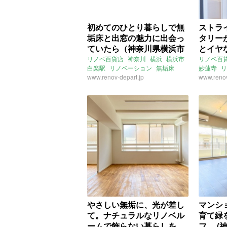
初めてのひとり暮らしで無
ストラ
垢床と出窓の魅力に出会っ
タリー
ていたら（神奈川県横浜市
とイヤ
19㎡の賃貸物件）
丈夫。
リノベ百貨店
神奈川
横浜
横浜市
リノベ百
白楽駅
リノベーション
無垢床
妙蓮寺
リ
㎡の賃
アクセントクロス
www.renov-depart.jp
一人暮らし
ライター
www.renov
賃貸
やさしい無垢に、光が差し
マンシ
て。ナチュラルなリノベル
育て緑
ームで飾らない暮らしを。
フ。 (