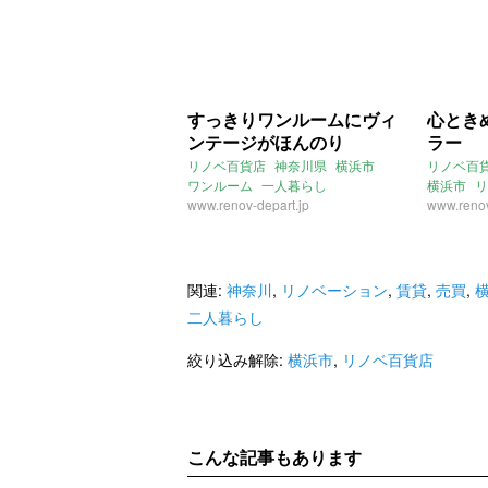
すっきりワンルームにヴィ
心とき
ンテージがほんのり
ラー
リノベ百貨店
神奈川県
横浜市
リノベ百
ワンルーム
一人暮らし
横浜市
リ
二人暮らし
www.renov-depart.jp
無垢床
www.renov
関連:
神奈川
,
リノベーション
,
賃貸
,
売買
,
二人暮らし
絞り込み解除:
横浜市
,
リノベ百貨店
こんな記事もあります