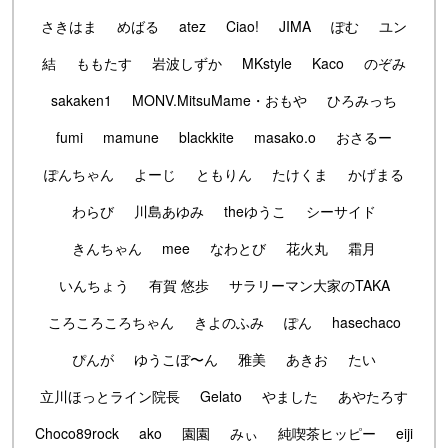
さきはま
めばる
atez
Ciao!
JIMA
ぽむ
ユン
結
ももたす
岩波しずか
MKstyle
Kaco
のぞみ
sakaken1
MONV.MitsuMame・おもや
ひろみっち
fumi
mamune
blackkite
masako.o
おさるー
ぽんちゃん
よーじ
ともりん
たけくま
かげまる
わらび
川島あゆみ
theゆうこ
シーサイド
きんちゃん
mee
なわとび
花火丸
霜月
いんちょう
有賀 悠歩
サラリーマン大家のTAKA
ころころころちゃん
きよのふみ
ぽん
hasechaco
ぴんが
ゆうこぼ〜ん
雅美
あきお
たい
立川ほっとライン院長
Gelato
やました
あやたろす
Choco89rock
ako
園園
みぃ
純喫茶ヒッピー
eiji