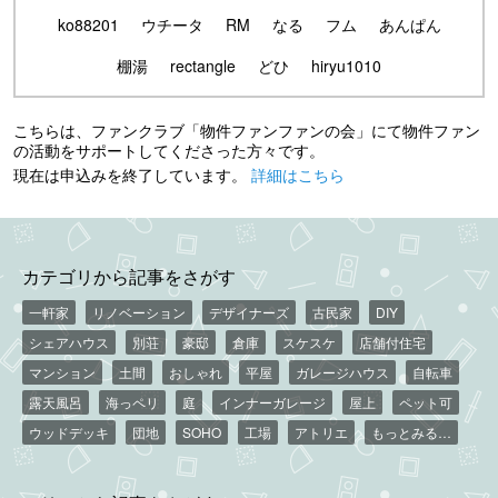
ko88201
ウチータ
RM
なる
フム
あんぱん
棚湯
rectangle
どひ
hiryu1010
こちらは、ファンクラブ「物件ファンファンの会」にて物件ファン
の活動をサポートしてくださった方々です。
現在は申込みを終了しています。
詳細はこちら
カテゴリから記事をさがす
一軒家
リノベーション
デザイナーズ
古民家
DIY
シェアハウス
別荘
豪邸
倉庫
スケスケ
店舗付住宅
マンション
土間
おしゃれ
平屋
ガレージハウス
自転車
露天風呂
海っペリ
庭
インナーガレージ
屋上
ペット可
ウッドデッキ
団地
SOHO
工場
アトリエ
もっとみる…