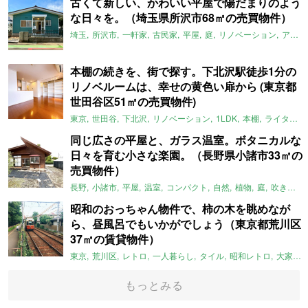
古くて新しい、かわいい平屋で陽だまりのよう
な日々を。（埼玉県所沢市68㎡の売買物件）
埼玉
所沢市
一軒家
古民家
平屋
庭
リノベーション
アメリカンハウス
本棚の続きを、街で探す。下北沢駅徒歩1分の
リノベルームは、幸せの黄色い扉から (東京都
世田谷区51㎡の売買物件)
東京
世田谷
下北沢
リノベーション
1LDK
本棚
ライター：ほしりょうこ
同じ広さの平屋と、ガラス温室。ボタニカルな
日々を育む小さな楽園。（長野県小諸市33㎡の
売買物件）
長野
小諸市
平屋
温室
コンパクト
自然
植物
庭
吹き抜け
昭和のおっちゃん物件で、柿の木を眺めなが
ら、昼風呂でもいかがでしょう（東京都荒川区
37㎡の賃貸物件）
東京
荒川区
レトロ
一人暮らし
タイル
昭和レトロ
大家女子
もっとみる