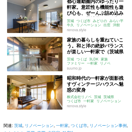
都心通勤圏内のゆったり一
軒家。意匠性も機能性も遊
び心も、ぜーんぶ詰め込み
ました（茨城県つくば市
茨城
つくば市
みどりの
みらい平
125㎡の売買物件）
牛久
リノベーション
出窓
洋館
庭
ファミリー
北欧
大人数
renova.style
大家族
琉球畳
和モダン
株式会社リノベ
売買
家族の暮らしを重ねていこ
う。和と洋の絶妙バランス
が楽しい一軒家で（茨城県
つくば市77㎡の売買・賃貸
茨城
つくば
3LDK
家族
物件）
ファミリー
一軒家
リノベ
フルリノベ
昭和
昭和レトロ
suumo.jp
レトロ
庭
カーポート
駐車
ガレージ
和室
畳
フローリング
昭和時代の一軒家が面影残
谷田川
森の里
すヴィンテージハウスへ魅
ライター：増成かおり
株式会社リノベ
売買
惑の変身
株式会社リノベ
茨城
茨城県
つくば市
一軒家
リノベーション
ヴィンテージ
庭
一人暮らし
renova.style
二人暮らし
トカイナカ
関連:
茨城
,
リノベーション
,
一軒家
,
つくば市
,
リノベーション事例
,