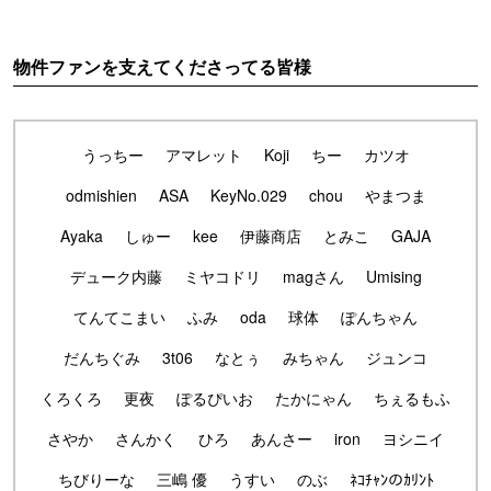
物件ファンを支えてくださってる皆様
うっちー
アマレット
Koji
ちー
カツオ
odmishien
ASA
KeyNo.029
chou
やまつま
Ayaka
しゅー
kee
伊藤商店
とみこ
GAJA
デューク内藤
ミヤコドリ
magさん
Umising
てんてこまい
ふみ
oda
球体
ぽんちゃん
だんちぐみ
3t06
なとぅ
みちゃん
ジュンコ
くろくろ
更夜
ぽるぴいお
たかにゃん
ちぇるもふ
さやか
さんかく
ひろ
あんさー
iron
ヨシニイ
ちびりーな
三嶋 優
うすい
のぶ
ﾈｺﾁｬﾝのｶﾘﾝﾄ