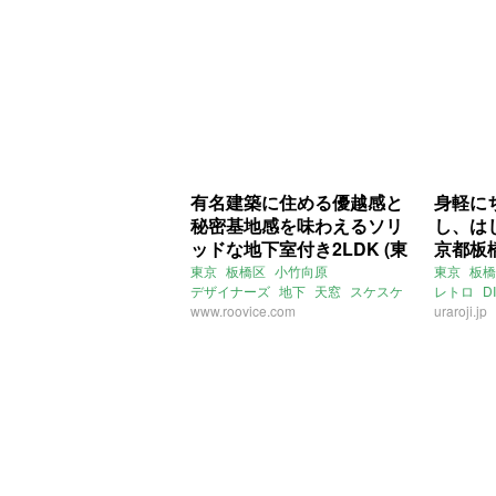
ライター：増成かおり
ヒルサイドあとり
賃貸
有名建築に住める優越感と
身軽に
秘密基地感を味わえるソリ
し、は
ッドな地下室付き2LDK (東
京都板
京都板橋区55㎡の賃貸物件)
件）
東京
板橋区
小竹向原
東京
板橋
デザイナーズ
地下
天窓
スケスケ
レトロ
D
ライター：葱山紫蘇子
www.roovice.com
賃貸
賃貸
uraroji.jp