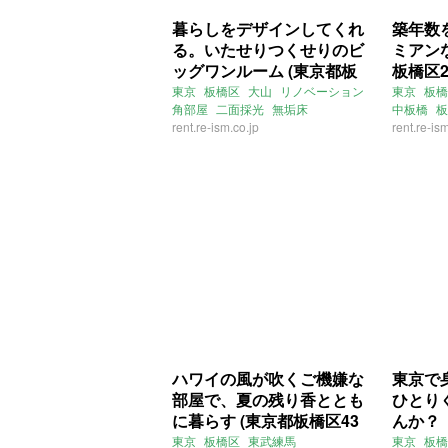
暮らしをデザインしてくれ
築年数
る。いたせりつくせりのビ
ミアン
ッグワンルーム (東京都板
板橋区2
橋区39㎡の賃貸物件)
東京
板橋区
大山
リノベーション
東京
板橋
角部屋
二面採光
無垢床
中板橋
板
ウォークインクローゼット
rent.re-ism.co.jp
テラコッ
rent.re-is
ワンルーム
一人暮らし
賃貸
リノベー
白黒
マン
REISM
ハワイの風が吹くご機嫌な
東京で
部屋で、夏の残り香ととも
ひとり
に暮らす (東京都板橋区43
んか？
㎡の賃貸物件)
の賃貸
東京
板橋区
東武練馬
東京
板橋