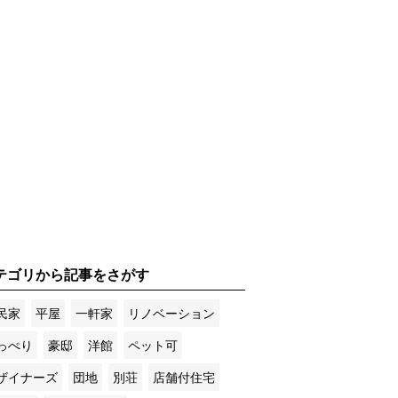
テゴリから記事をさがす
民家
平屋
一軒家
リノベーション
っぺり
豪邸
洋館
ペット可
ザイナーズ
団地
別荘
店舗付住宅