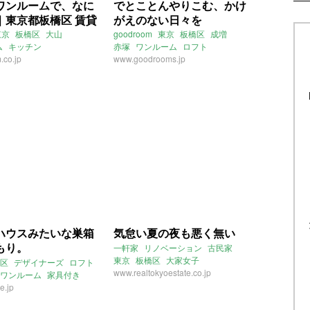
ワンルームで、なに
でとことんやりこむ、かけ
｜東京都板橋区 賃貸
がえのない日々を
東京
板橋区
大山
goodroom
東京
板橋区
成増
ム
キッチン
赤塚
ワンルーム
ロフト
m.co.jp
フローリング
www.goodrooms.jp
ハウスみたいな巣箱
気怠い夏の夜も悪く無い
もり。
一軒家
リノベーション
古民家
東京
板橋区
大家女子
区
デザイナーズ
ロフト
2020年8月のおすすめ
www.realtokyoestate.co.jp
ワンルーム
家具付き
し
e.jp