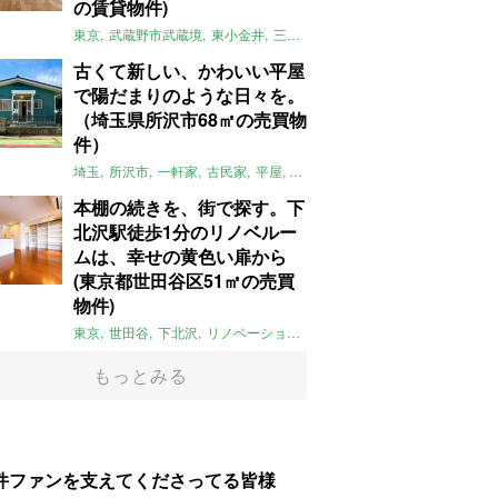
の賃貸物件)
東京
武蔵野市武蔵境
東小金井
三鷹
団地
リノベーション
木
2LD
古くて新しい、かわいい平屋
で陽だまりのような日々を。
（埼玉県所沢市68㎡の売買物
件）
埼玉
所沢市
一軒家
古民家
平屋
庭
リノベーション
アメリカンハ
本棚の続きを、街で探す。下
北沢駅徒歩1分のリノベルー
ムは、幸せの黄色い扉から
(東京都世田谷区51㎡の売買
物件)
東京
世田谷
下北沢
リノベーション
1LDK
本棚
ライター：ほしり
もっとみる
件ファンを支えてくださってる皆様