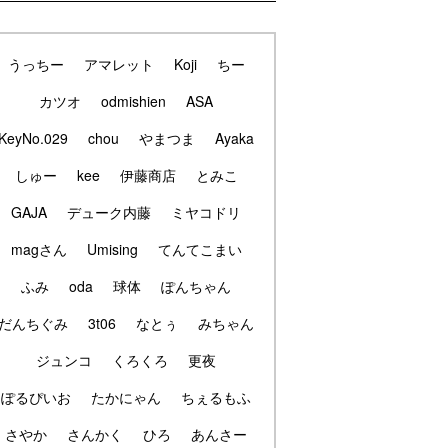
うっちー
アマレット
Koji
ちー
カツオ
odmishien
ASA
KeyNo.029
chou
やまつま
Ayaka
しゅー
kee
伊藤商店
とみこ
GAJA
デューク内藤
ミヤコドリ
magさん
Umising
てんてこまい
ふみ
oda
球体
ぽんちゃん
だんちぐみ
3t06
なとぅ
みちゃん
ジュンコ
くろくろ
更夜
ぽるぴいお
たかにゃん
ちぇるもふ
さやか
さんかく
ひろ
あんさー