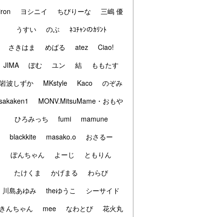
iron
ヨシニイ
ちびりーな
三嶋 優
うすい
のぶ
ﾈｺﾁｬﾝのｶﾘﾝﾄ
さきはま
めばる
atez
Ciao!
JIMA
ぽむ
ユン
結
ももたす
岩波しずか
MKstyle
Kaco
のぞみ
sakaken1
MONV.MitsuMame・おもや
ひろみっち
fumi
mamune
blackkite
masako.o
おさるー
ぽんちゃん
よーじ
ともりん
たけくま
かげまる
わらび
川島あゆみ
theゆうこ
シーサイド
きんちゃん
mee
なわとび
花火丸