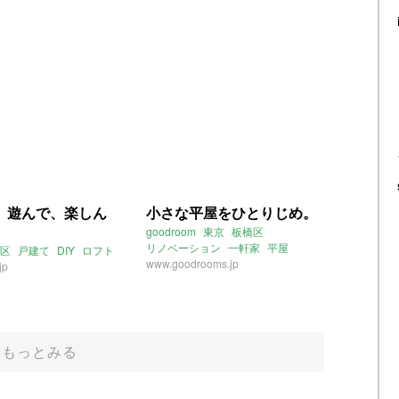
、遊んで、楽しん
小さな平屋をひとりじめ。
goodroom
東京
板橋区
リノベーション
一軒家
平屋
区
戸建て
DIY
ロフト
www.goodrooms.jp
jp
もっとみる