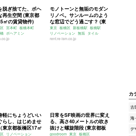
を脱ぎ捨てた、ボヘ
モノトーンと無垢のモダン
な再生空間 (東京都
リノベ。サンルームのよう
5㎡の賃貸物件)
な窓辺でどう過ごす？ (東
京都板橋区27㎡の賃貸物件)
区
宮本町
板橋本町
東京
板橋区
新板橋駅
板橋駅
橋
ボヘアミン
リノベーション
無垢
タイル
タ
m.co.jp
ニッチ
一人暮らし
rent.re-ism.co.jp
ライター：山中みく
ション
おしゃれ
モダン
賃貸
ション
一人暮らし
賃貸
カ
古
身軽にちょうどいい
日常をSF映画の世界に変え
海
ぐらし、はじめませ
る、高さ40メートルの吹き
（東京都板橋区17㎡
抜けと螺旋階段 (東京都板
デ
物件）
橋区27㎡の賃貸物件)
区
リノベーション
goodroom
東京
板橋区