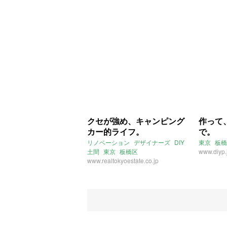
クセが強め、キャンピング
作って
カー的ライフ。
で。
リノベーション
デザイナーズ
DIY
東京
板橋
土間
東京
板橋区
www.diyp.
www.realtokyoestate.co.jp