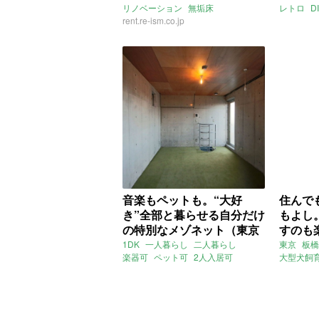
リノベーション
無垢床
レトロ
D
アイランドキッチン
rent.re-ism.co.jp
一人暮らし
賃貸
二人暮らし
角部屋
賃貸
音楽もペットも。“大好
住んで
き”全部と暮らせる自分だけ
もよし
の特別なメゾネット（東京
すのも
都板橋区30㎡の賃貸物件）
る丘の
1DK
一人暮らし
二人暮らし
東京
板橋
楽器可
ペット可
2人入居可
大型犬飼
京都板
メゾネット
音楽室
練習室
音楽
コンクリ
件）
楽器
屋上
猫足バスタブ
ガレージ
都営三田線
志村三丁目駅
ヒルサイ
志村坂上駅
東京
板橋区
志村