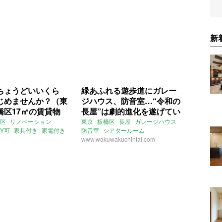
新
ちょうどいいくら
緑あふれる遊歩道にガレー
じめませんか？（東
ジハウス、防音室…“令和の
橋区17㎡の賃貸物
長屋”は劇的進化を遂げてい
る。（東京都板橋区87㎡～
区
リノベーション
東京
板橋区
長屋
ガレージハウス
IY可
家具付き
家電付き
防音室
シアタールーム
の賃貸物件）
サウンドルーム
www.wakuwakuchintai.com
庭
賃貸