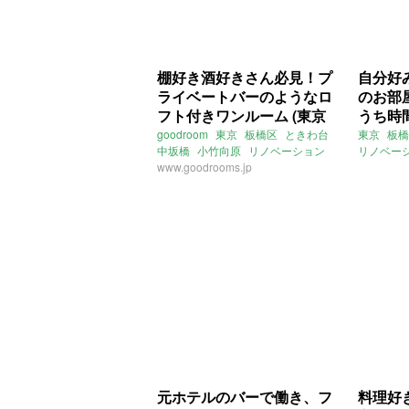
棚好き酒好きさん必見！プ
自分好
ライベートバーのようなロ
のお部
フト付きワンルーム (東京
うち時
都板橋区34㎡の賃貸物件)
41㎡の
goodroom
東京
板橋区
ときわ台
東京
板橋
中坂橋
小竹向原
リノベーション
リノベー
ロフト
www.goodrooms.jp
棚
ライター：葱山紫蘇子
ファミリ
賃貸
賃貸
元ホテルのバーで働き、フ
料理好