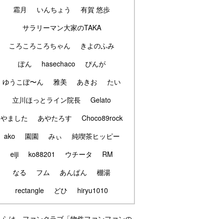
霜月
いんちょう
有賀 悠歩
サラリーマン大家のTAKA
ころころころちゃん
きよのふみ
ぽん
hasechaco
ぴんが
ゆうこぼ〜ん
雅美
あきお
たい
立川ほっとライン院長
Gelato
やました
あやたろす
Choco89rock
ako
園園
みぃ
純喫茶ヒッピー
eiji
ko88201
ウチータ
RM
なる
フム
あんぱん
棚湯
rectangle
どひ
hiryu1010
ちらは、ファンクラブ「物件ファンファンの