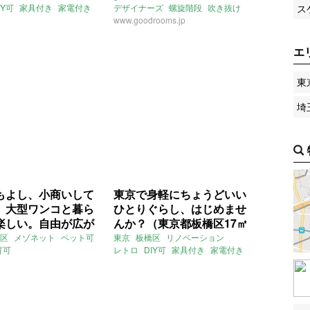
ス
IY可
家具付き
家電付き
デザイナーズ
螺旋階段
吹き抜け
SF映画
www.goodrooms.jp
賃貸
エ
東
埼
もよし、小商いして
東京で身軽にちょうどいい
。大型ワンコと暮ら
ひとりぐらし、はじめませ
楽しい。自由が広が
んか？（東京都板橋区17㎡
途中の秘密基地（東
の賃貸物件）
区
メゾネット
ペット可
東京
板橋区
リノベーション
育可
レトロ
DIY可
家具付き
家電付き
橋区30㎡の賃貸物
ート打ちっぱなし
賃貸
ガレージハウス
ドあとり
賃貸