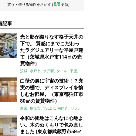
8/8
買う・借りる物件をさがす (
更新)
着記事
光と影が織りなす格子天井の
下で。 質感にまでこだわっ
たラグジュアリーな平屋戸建
て（茨城県水戸市114㎡の売
買物件）
茨城
水戸市
水戸駅
タイル
平屋
一軒家
テラス
庭
募集中
売買
白壁の裏に宇宙の技術！？充
実の棚で、ディスプレイを愉
しむお部屋。（東京都狛江市
80㎡の賃貸物件）
東京
狛江市
1SLDK
南向き
リノベ
キッチン
棚
広い
ガイナ塗料
令和の団地はこんなに心地よ
い。木のぬくもりで包み直し
ました (東京都武蔵野市59㎡