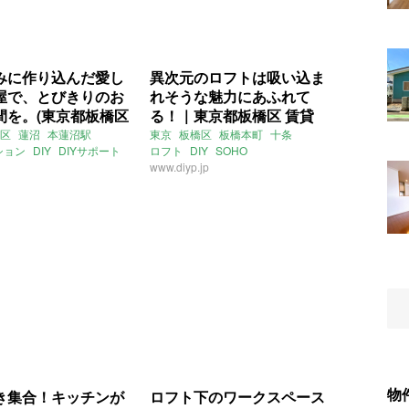
みに作り込んだ愛し
異次元のロフトは吸い込ま
屋で、とびきりのお
れそうな魅力にあふれて
間を。(東京都板橋区
る！｜東京都板橋区 賃貸
賃貸物件)
33㎡
区
蓮沼
本蓮沼駅
東京
板橋区
板橋本町
十条
ション
DIY
DIYサポート
ロフト
DIY
SOHO
ー
ライター：山中みく
スキップフロア
www.diyp.jp
物
き集合！キッチンが
ロフト下のワークスペース