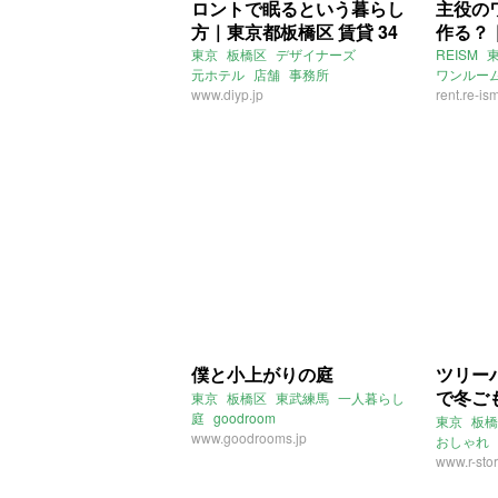
ロントで眠るという暮らし
主役の
方｜東京都板橋区 賃貸 34
作る？
㎡
39㎡
東京
板橋区
デザイナーズ
REISM
元ホテル
店舗
事務所
ワンルー
www.diyp.jp
rent.re-is
僕と小上がりの庭
ツリー
で冬ご
東京
板橋区
東武練馬
一人暮らし
庭
goodroom
東京
板橋
www.goodrooms.jp
おしゃれ
一人暮ら
www.r-stor