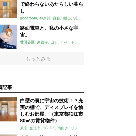
で終わらないあたらしい暮ら
し
goodroom
神奈川
鎌倉
由比ヶ浜
一人暮らし
ペット可
マンション
路面電車と、私の小さな宇
宙。
世田谷区
豪徳寺
山下
アパート
リノベーション
レトロ
東京
20
もっとみる
着記事
白壁の裏に宇宙の技術！？充
実の棚で、ディスプレイを愉
しむお部屋。（東京都狛江市
80㎡の賃貸物件）
東京
狛江市
1SLDK
南向き
リノベ
キッチン
棚
広い
ガイナ塗料