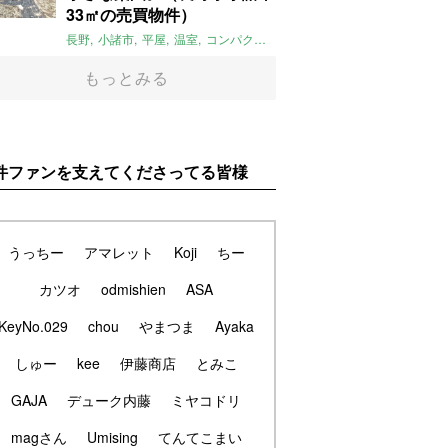
33㎡の売買物件）
長野
小諸市
平屋
温室
コンパクト
自然
植物
庭
吹き抜け
無垢
もっとみる
件ファンを支えてくださってる皆様
うっちー
アマレット
Koji
ちー
カツオ
odmishien
ASA
KeyNo.029
chou
やまつま
Ayaka
しゅー
kee
伊藤商店
とみこ
GAJA
デューク内藤
ミヤコドリ
magさん
Umising
てんてこまい