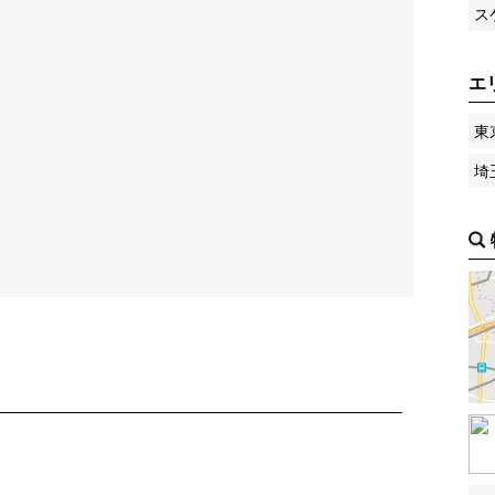
ス
エ
東
埼