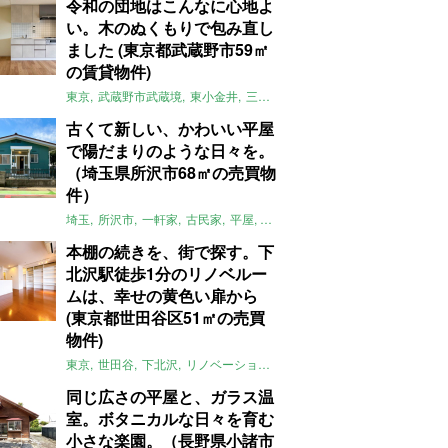
令和の団地はこんなに心地よ
い。木のぬくもりで包み直し
ました (東京都武蔵野市59㎡
の賃貸物件)
東京
武蔵野市武蔵境
東小金井
三鷹
団地
リノベーション
木
2LD
古くて新しい、かわいい平屋
で陽だまりのような日々を。
（埼玉県所沢市68㎡の売買物
件）
埼玉
所沢市
一軒家
古民家
平屋
庭
リノベーション
アメリカンハ
本棚の続きを、街で探す。下
北沢駅徒歩1分のリノベルー
ムは、幸せの黄色い扉から
(東京都世田谷区51㎡の売買
物件)
東京
世田谷
下北沢
リノベーション
1LDK
本棚
ライター：ほしり
同じ広さの平屋と、ガラス温
室。ボタニカルな日々を育む
小さな楽園。（長野県小諸市