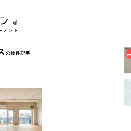
ス
の物件記事