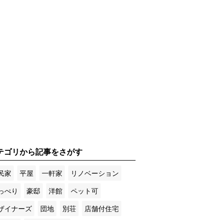
テゴリから記事をさがす
民家
平屋
一軒家
リノベーション
っぺり
豪邸
洋館
ペット可
ザイナーズ
団地
別荘
店舗付住宅