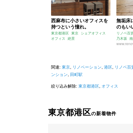
西麻布に小さいオフィスを
無垢床
持つという憧れ。
のもい
東京都港区
東京
シェアオフィス
リノベ百
オフィス
絶景
乃木坂
南
リノベー
www.renov
関連:
東京
,
リノベーション
,
港区
,
リノベ百
ンション
,
田町駅
絞り込み解除:
東京都港区
,
オフィス
東京都港区
の新着物件