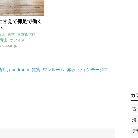
に甘えて裸足で働く
い。
貨店
東京
東京都港区
青山
オフィス
ション
-depart.jp
貨店
,
goodroom
,
賃貸
,
ワンルーム
,
赤坂
,
ヴィンテージマ
カ
古
海
デ