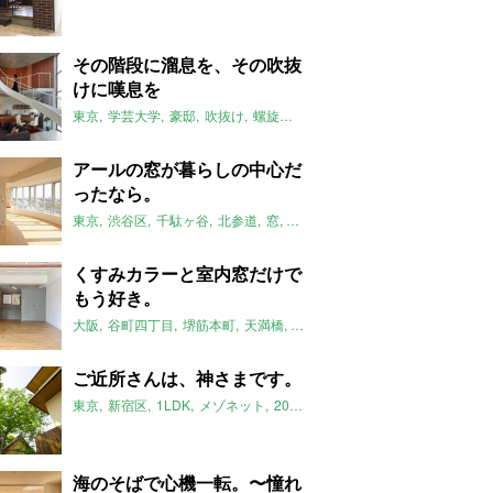
その階段に溜息を、その吹抜
けに嘆息を
東京
学芸大学
豪邸
吹抜け
螺旋階段
打ちっ放し
2020年10月の
アールの窓が暮らしの中心だ
ったなら。
東京
渋谷区
千駄ヶ谷
北参道
窓
代々木
2020年10月のおすすめ
くすみカラーと室内窓だけで
もう好き。
大阪
谷町四丁目
堺筋本町
天満橋
室内窓
レトロ
goodroom
202
ご近所さんは、神さまです。
東京
新宿区
1LDK
メゾネット
2020年10月のおすすめ
海のそばで心機一転。〜憧れ