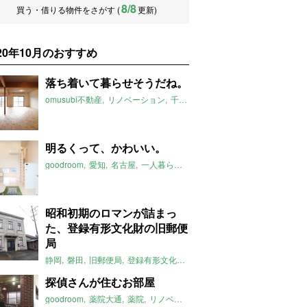
8/8
買う・借りる物件をさがす (
更新)
020年10月のおすすめ
落ち着いて暮らせそうだね。
omusubi不動産
リノベーション
千葉
松戸
ファミリー
2020年1
明るくって、かわいい。
goodroom
愛知
名古屋
一人暮らし
ロフト
2020年10月のおすすめ
昭和初期のロマンが詰まっ
た、登録有形文化財の旧郵便
局
静岡
磐田
旧郵便局
登録有形文化財
店舗
事務所
大家女子
202
探偵さんが住むお部屋
goodroom
薬院大通
薬院
リノベーション
コンクリート打ちっぱな